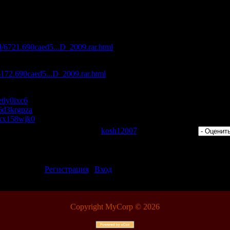
 Kick (Silvio Ecomo Remix)
lub WEB (MOSA098) - 2009"
с максимальной скоростью:
ad/6721.690caed5...D_2009.rar.html
d/6172.690caed5...D_2009.rar.html
/etly0ixc6
s/6d3krgpza
s/xx158wjk0
 Просмотров: 393 | Добавил:
kosh12007
| Рейтинг: 0.0/0 |
ментарии могут только зарегистрированные пользователи.
[
Регистрация
|
Вход
]
Copyright MyCorp © 2026