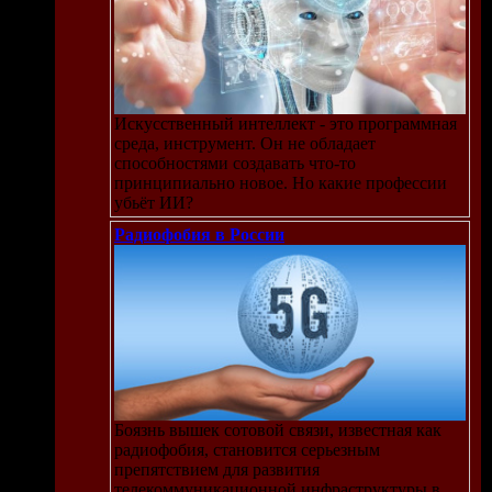
Искусственный интеллект - это программная
среда, инструмент. Он не обладает
способностями создавать что-то
принципиально новое. Но какие профессии
убьёт ИИ?
Радиофобия в России
Боязнь вышек сотовой связи, известная как
радиофобия, становится серьезным
препятствием для развития
телекоммуникационной инфраструктуры в