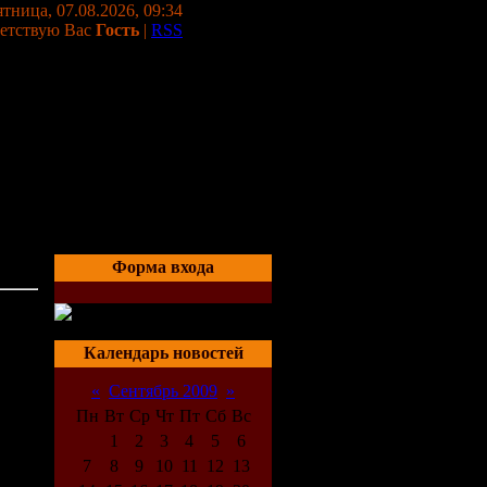
тница, 07.08.2026, 09:34
етствую Вас
Гость
|
RSS
Форма входа
03:39
Календарь новостей
«
Сентябрь 2009
»
Пн
Вт
Ср
Чт
Пт
Сб
Вс
1
2
3
4
5
6
7
8
9
10
11
12
13