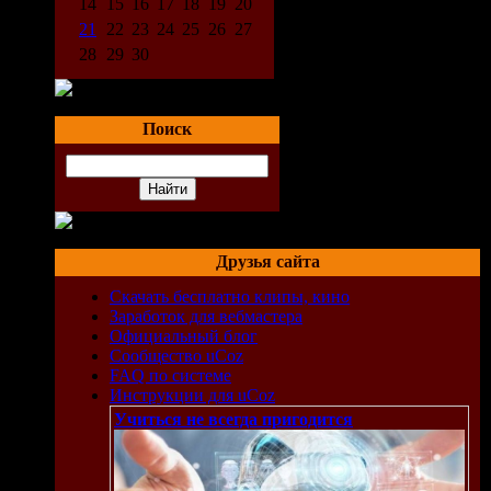
14
15
16
17
18
19
20
21
22
23
24
25
26
27
28
29
30
Поиск
Друзья сайта
Скачать бесплатно клипы, кино
Заработок для вебмастера
Официальный блог
Сообщество uCoz
FAQ по системе
Инструкции для uCoz
Учиться не всегда пригодится