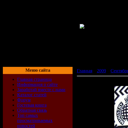
Меню сайта
Главная
»
2009
»
Сентябр
Главная страница
MOS in the Club WEB (M
Информация о сайте
Заработай вместе с нами
Каталог статей
Форум
Гостевая книга
Обратная связь
Топ самых
просматриваемых
новостей