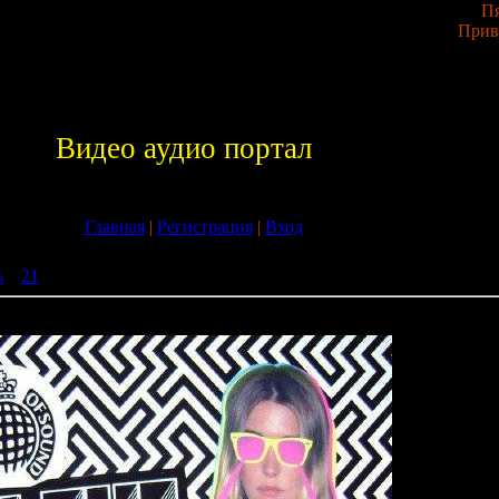
Пя
Прив
Видео аудио портал
Главная
|
Регистрация
|
Вход
ь
»
21
» MOS in the Club WEB (MOSA098) - 2009
OSA098) - 2009