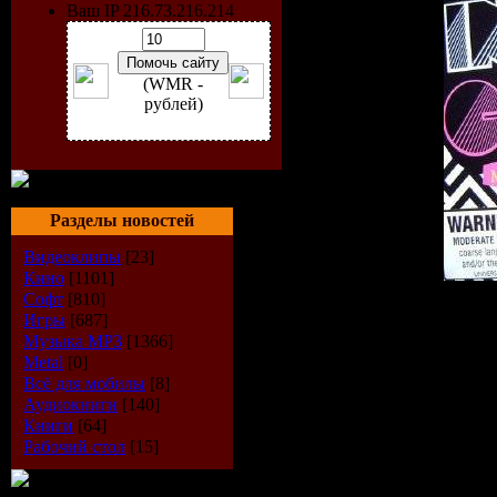
Ваш IP 216.73.216.214
(WMR -
рублей)
Разделы новостей
Видеоклипы
[23]
Кино
[1101]
Софт
[810]
Artist:
VA
Игры
[687]
Title:
MOS in the Club W
Музыка МР3
[1366]
Label:
Ministry Of Sound A
Metal
[0]
Cat. No.:
MOSA098
Всё для мобилы
[8]
Release Date:
30-08-2009
Аудиокниги
[140]
Genre:
House
Книги
[64]
Tracks:
02-mix + cue
Рабочий стол
[15]
Total Time:
157 min
Total Size:
227 Mb
Quality,Bitrate:
VBR / 44.1