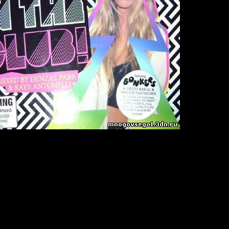
EB (MOSA098) - 2009
ustralia
kHz/ Joint-Stereo