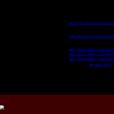
22. Chuckie - Let the Bass
Скачать "MOS in the C
Vip-File Одним файлом
http://vip-file.com/downlo
Letitbit Одним файлом:
http://letitbit.net/downloa
Depositfiles:
http://depositfiles.com/files
http://depositfiles.com/file
http://depositfiles.com/file
Категория:
Музыка МР3
|
Всего комментариев:
0
Добавлять ком