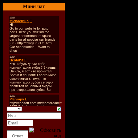
Мини-чат
Tracklist:
----------
VA - in the Club (Mixed by
01. Axwell/ingrosso/angell
02. Calvin Harris - I'm No
03. Juan Kidd & Felix Baum
04. Sono - Keep Control P
05. Tristan Garner Vs Crys
06. Jason Herd Vs Flashlig
07. Steve Angello & Laidb
08. Bob Sinclar & Sugarhil
09. Javi Mula - Come on (O
10. Bart B More Vs Oliver T
11. Zoe Badwi - Don't Wa
12. Dash & Will - Out of C
13. Fedde Le Grand Ft. Mi
14. Peter Gelderblom - Los
15. Robbie Rivera Ft. Lau
16. Tommy Trash - Need M
17. Morten Breum - on It! (
18. The Heller & Farley Pr
19. Butch - Amelie (Forma