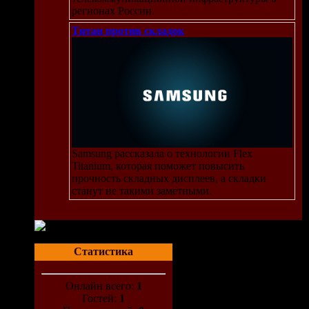
регионах России.
Титан против складок
Samsung рассказала о технологии Flex
Titanium, которая поможет повысить
прочность складных дисплеев, а складки
станут не такими заметными.
Статистика
Онлайн всего:
1
Гостей:
1