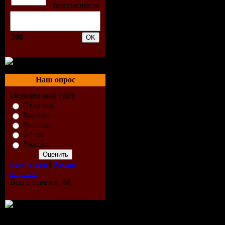
20. The Face Vs Mark Bro
21. Oliver Twizt - You're 
VA - in the Club (Mixed by
200
01. Dizzee Rascal & Arman
02. MSTRKRFT - VUVUVU
03. Proxy - Raven (Crooke
04. Armand Van Helden - Il
05. Empire of the Sun - St
Наш опрос
06. Yuksek - Tonight (Origi
07. Autokratz - Stay the Sa
Оцените мой сайт
08. Tiga - Shoes (Djedjotr
Отлично
09. Lost Valentinos - Ser
Хорошо
10. Jackson Jackson - All 
Неплохо
11. Ladyhawke - My Delir
Плохо
12. Grafton Primary - All S
Ужасно
13. Datarock - Give it Up (
14. La Roux - in for the Kil
Результаты
|
Архив
15. Christian Falk & Roby
опросов
16. Criss Sol & J Foster 
Всего ответов:
68
17. Bass Kleph & Stellar 
18. Evermore - Hey Boys 
19. Sean Quinn & Gus Cull
20. Quintin Vs. DJ Jean - O
21. Sidney Samson - River