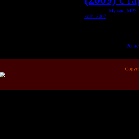
Категория:
Музыка МР3
|
kosh12007
| Рейтинг: 0.0/0
Всего комментариев:
0
Добавлять комментарии м
пол
[
Регис
Copyr