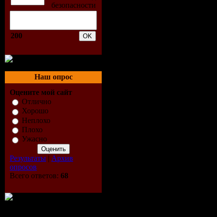
1. miley c
throwdown
200
2. jonas bro
up
Наш опрос
3. ashley ti
Оцените мой сайт
Отлично
Хорошо
grabeel - f
Неплохо
Плохо
4. demi lov
Ужасно
- this is me
Результаты
|
Архив
опросов
Всего ответов:
68
5. hannah 
best of bot