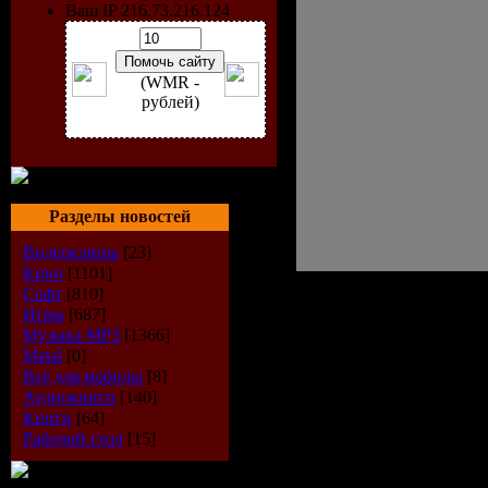
Ваш IP 216.73.216.124
(WMR -
рублей)
Разделы новостей
Видеоклипы
[23]
Кино
[1101]
Софт
[810]
Игры
[687]
Исполнит
Музыка МР3
[1366]
Metal
[0]
Всё для мобилы
[8]
Альбом:
Po
Аудиокниги
[140]
Книги
[64]
Год выход
Рабочий стол
[15]
Жанр:
Dan