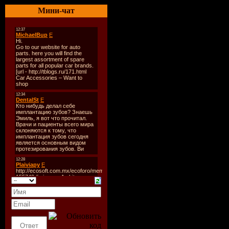
Мини-чат
Rock
Количеств
Звук:
mp3
Битрейт:
2
44.1 Khz / 
Продолжи
67:31 min
Размер:
1
Треклист: