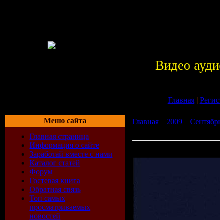
Видео ауди
Главная
|
Регис
Меню сайта
Главная
»
2009
»
Сентябр
07-2009)
Главная страница
Информация о сайте
Chicane - Poppiholla (27-0
Заработай вместе с нами
Каталог статей
Форум
Гостевая книга
Обратная связь
Топ самых
просматриваемых
новостей