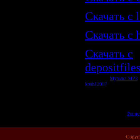
Скачать с le
Скачать с 
Скачать с
depositfile
Категория:
Музыка МР3
|
kosh12007
| Рейтинг: 0.0/0
Всего комментариев:
0
Добавлять комментарии м
пол
[
Регис
Copyr