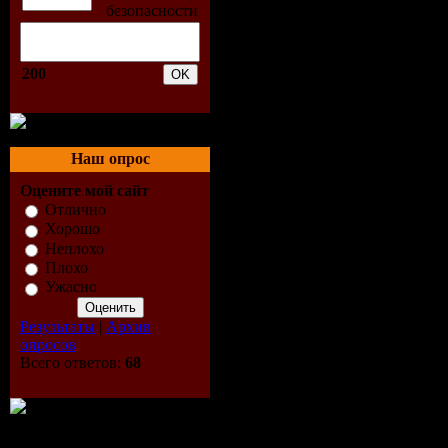
(rar)
Качество:
200
(avg)
Трек:
5
Наш опрос
Оцените мой сайт
Track-list:
Отлично
Хорошо
01. Chicane
Неплохо
Плохо
(Radio Edit
Ужасно
Результаты
|
Архив
02. Chicane
опросов
Всего ответов:
68
(Club Mix)
03. Chicane