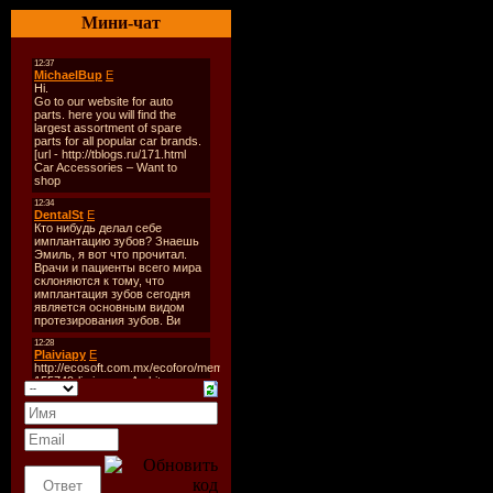
Каталог#:
Мини-чат
4
Год Выпус
2009
Стиль:
Tra
Формат:
M
Single
Время Зв
min
Размер Ф