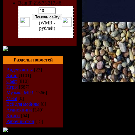
Ваш IP 216.73.217.46
(WMR -
рублей)
Разделы новостей
Видеоклипы
[23]
Кино
[1101]
Софт
[810]
Игры
[687]
Музыка МР3
[1366]
Metal
[0]
Исполнит
Всё для мобилы
[8]
Аудиокниги
[140]
Диск:
Popp
Книги
[64]
Рабочий стол
[15]
Лэйбл:
Ar