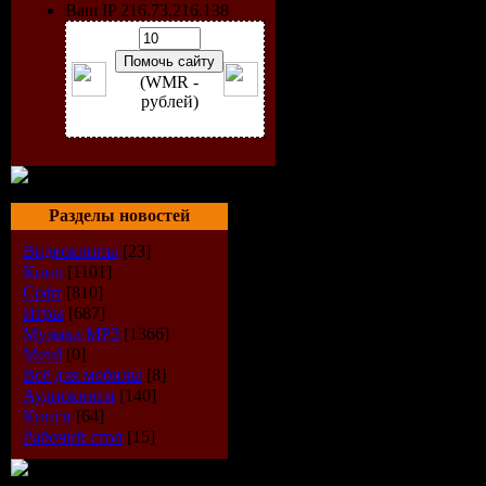
Ваш IP 216.73.216.138
(WMR -
рублей)
Разделы новостей
Видеоклипы
[23]
Кино
[1101]
Софт
[810]
Исполнит
Игры
[687]
Музыка МР3
[1366]
Альбом:
Ta
Metal
[0]
Всё для мобилы
[8]
Аудиокниги
[140]
WEB- 200
Книги
[64]
Рабочий стол
[15]
Дата выпу