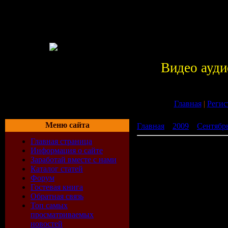
Видео ауди
Главная
|
Регис
Меню сайта
Главная
»
2009
»
Сентябр
Главная страница
Tastexperience – Summersa
Информация о сайте
Заработай вместе с нами
Каталог статей
Форум
Гостевая книга
Обратная связь
Топ самых
просматриваемых
новостей