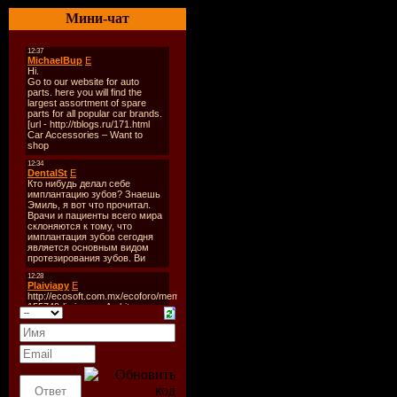
Стиль:
Tr
Мини-чат
Количест
Время зву
Размер:
1
Битрейт:
V
Tracklist:
----------
1. Tastexp
2. Tastexp
3. Tastexp