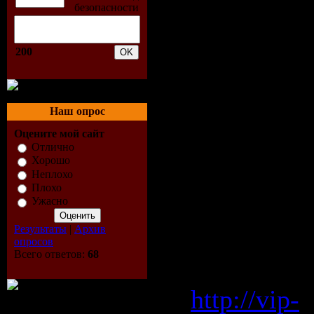
4. Tastexp
200
5. Tastexp
6. Tastexp
Наш опрос
Bass Remi
Оцените мой сайт
7. Tastexp
Отлично
Хорошо
Неплохо
Скачать "T
Плохо
Ужасно
Remix -W
Результаты
|
Архив
опросов
Всего ответов:
68
Vip-File 
http://vip-