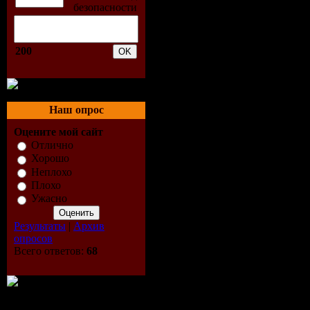
08 Last Da
09 MacArth
200
10 Heaven 
11 Hot Stuf
Наш опрос
12 Bad Gir
Оцените мой сайт
Отлично
13 Dim All
Хорошо
Неплохо
14 Sunset 
Плохо
Ужасно
15 No More
Результаты
|
Архив
опросов
16 On the 
Всего ответов:
68
Disc: 2