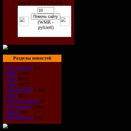
Ваш IP 216.73.216.218
(WMR -
рублей)
Разделы новостей
Страна
: E
Видеоклипы
[23]
Кино
[1101]
Жанр
: Di
Софт
[810]
Игры
[687]
Год выпу
Музыка МР3
[1366]
Metal
[0]
Всё для мобилы
[8]
Формат
: 
Аудиокниги
[140]
Книги
[64]
Битрейт а
Рабочий стол
[15]