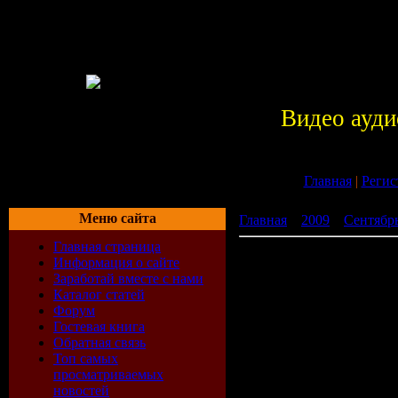
Видео ауди
Главная
|
Регис
Меню сайта
Главная
»
2009
»
Сентябр
Главная страница
Donna Summer- Gold
Информация о сайте
Заработай вместе с нами
Каталог статей
Форум
Гостевая книга
Обратная связь
Топ самых
просматриваемых
новостей