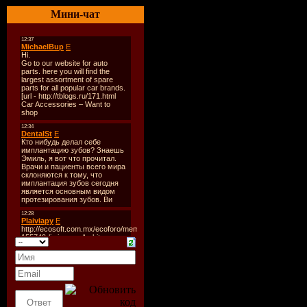
Продолжи
Мини-чат
Треклист
:
Disc: 1
01 Love to
02 Could I
03 Try Me,
04 Spring A
05 Love's 
06 I Feel 
07 I Love 