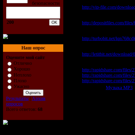
vip-file.com
http://vip-file.com/downl
depositfiles.com
200
http://depositfiles.com/files
turbobit.net
http://turbobit.net/lqn768c
Наш опрос
letitbit.net
http://letitbit.net/downlo
Оцените мой сайт
Отлично
rapidshare.com
Хорошо
http://rapidshare.com/file
Неплохо
http://rapidshare.com/file
http://rapidshare.com/file
Плохо
Ужасно
Категория:
Музыка МР3
|
Всего комментариев:
0
Результаты
|
Архив
опросов
Добавлять ком
Всего ответов:
68