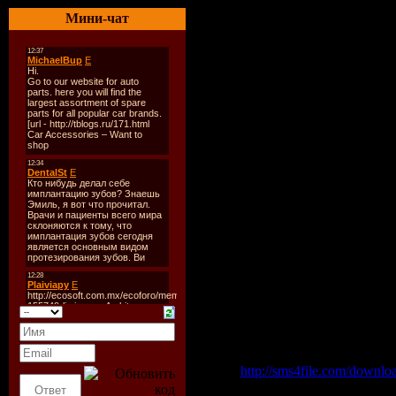
Tracks:
14
Мини-чат
Total Time:
01h:45m:21s
Size:
~252 Mb
Tracklist:
01. CossaBossa - Koss (7:1
02. Young Rebels, Francesc
03. Per QX - Intensity (Mi
04. Veerus, Maxie Devine -
05. Thomas Gold, Eddy Cab
06. Eddie Thoneick - Don't
07. Sebastien Drums, Dim C
08. Veerus, Maxie Devine,
09. Veerus, Maxie Devine -
10. Young Rebels, Francesc
11. Tony Gomez - Kosmic (
12. DJ Ralph - Born To Rav
13. David Costa - Transport
14. CossaBossa - Boss (8:0
Download "Stage Door - 
sms4file.com
http://sms4file.com/downl