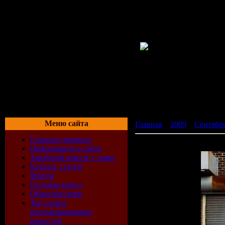
Меню сайта
Главная
»
2009
»
Сентябр
Главная страница
Stage Door - A House Entr
Информация о сайте
Заработай вместе с нами
Каталог статей
Форум
Гостевая книга
Обратная связь
Топ самых
просматриваемых
новостей