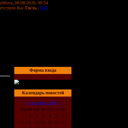
уббота, 08.08.2026, 00:54
етствую Вас
Гость
|
RSS
Форма входа
03:49
Календарь новостей
«
Сентябрь 2009
»
Пн
Вт
Ср
Чт
Пт
Сб
Вс
1
2
3
4
5
6
7
8
9
10
11
12
13