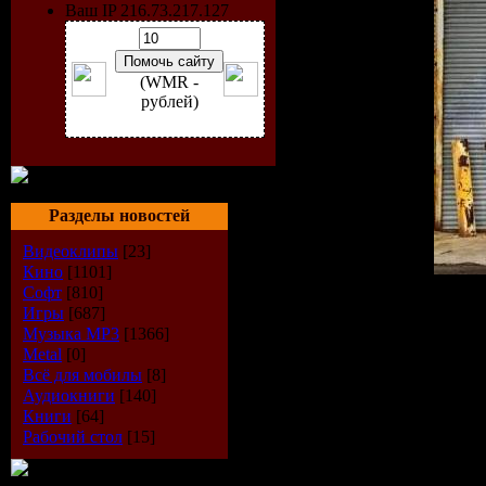
Ваш IP 216.73.217.127
(WMR -
рублей)
Разделы новостей
Видеоклипы
[23]
Кино
[1101]
Софт
[810]
Artist:
VA
Игры
[687]
Title:
Stage Door - A Hous
Музыка МР3
[1366]
Label:
Wormland Black
Metal
[0]
Cat.#:
WMBCOMP04
Всё для мобилы
[8]
Source:
WEB
Аудиокниги
[140]
Format:
Unmixed
Книги
[64]
Style:
Progressive House, 
Рабочий стол
[15]
Release Date:
24-Aug-200
Rip Date:
04-Sep-2009
Quality:
320kbps