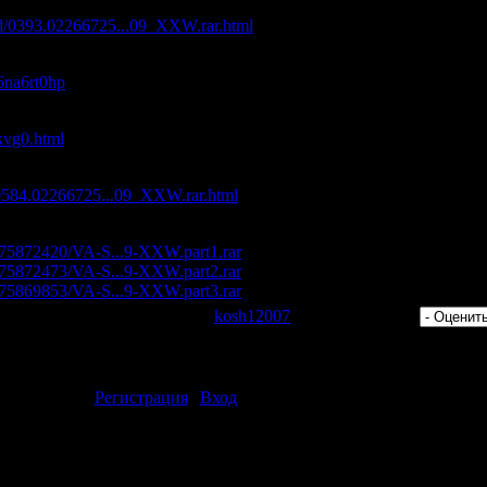
oad/0393.02266725...09_XXW.rar.html
/6na6rt0hp
dkvg0.html
ad/0584.02266725...09_XXW.rar.html
s/275872420/VA-S...9-XXW.part1.rar
s/275872473/VA-S...9-XXW.part2.rar
s/275869853/VA-S...9-XXW.part3.rar
 Просмотров: 421 | Добавил:
kosh12007
| Рейтинг: 0.0/0 |
ментарии могут только зарегистрированные пользователи.
[
Регистрация
|
Вход
]