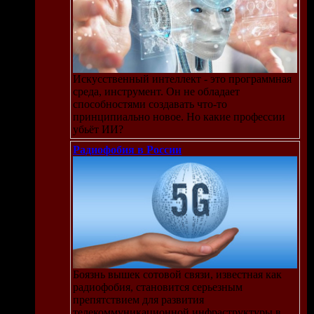
Искусственный интеллект - это программная
среда, инструмент. Он не обладает
способностями создавать что-то
принципиально новое. Но какие профессии
убьёт ИИ?
Радиофобия в России
Боязнь вышек сотовой связи, известная как
радиофобия, становится серьезным
препятствием для развития
телекоммуникационной инфраструктуры в