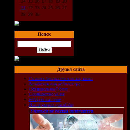
14
15
16
17
18
19
20
21
22
23
24
25
26
27
28
29
30
Поиск
Друзья сайта
Скачать бесплатно клипы, кино
Заработок для вебмастера
Официальный блог
Сообщество uCoz
FAQ по системе
Инструкции для uCoz
Учиться не всегда пригодится