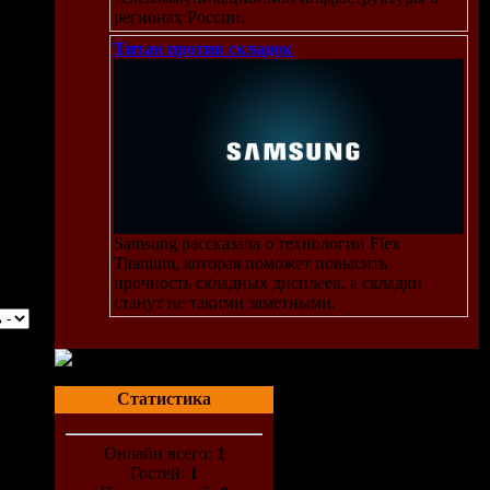
регионах России.
Титан против складок
Samsung рассказала о технологии Flex
Titanium, которая поможет повысить
прочность складных дисплеев, а складки
станут не такими заметными.
Статистика
Онлайн всего:
1
Гостей:
1