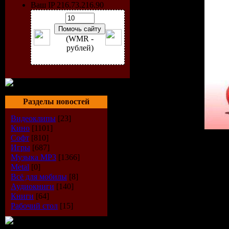
Ваш IP 216.73.216.90
(WMR -
рублей)
Разделы новостей
Видеоклипы
[23]
Кино
[1101]
Софт
[810]
Исполнитель:
VA
Игры
[687]
Альбом:
Only Fresh Club 
Музыка МР3
[1366]
Дата выпуска:
20.08.200
Metal
[0]
Стиль:
House / Electro Ho
Всё для мобилы
[8]
Количество композиций
Аудиокниги
[140]
Время звучания:
65 min
Книги
[64]
Размер:
148 Mb
Рабочий стол
[15]
Битрейт:
320 kbps / 44.1k
Tracklist: