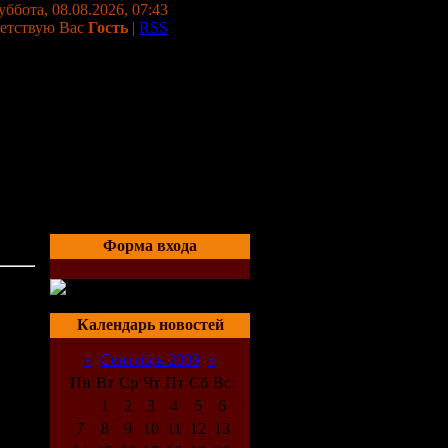
уббота, 08.08.2026, 07:43
етствую Вас
Гость
|
RSS
Форма входа
03:51
Календарь новостей
«
Сентябрь 2009
»
Пн
Вт
Ср
Чт
Пт
Сб
Вс
1
2
3
4
5
6
7
8
9
10
11
12
13