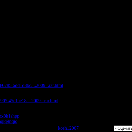
tch Crown - Let Me Be Real (Extended Mix)
t That Emotion (Club Mix)
B - Unhappy (DJ Playton Remix)
 Tron 2009 (D'azoo At Night Remix)
ghts (Dub Mix)
 Logo (Original Mix)
n - Miss Sunshine (Extended Mix)
- Floatin' In Sky (Felix Cartal Remix)
n Fever (Original Mix)
 Of Violence (Main Mix)
b Music (20.08.2009)"
с максимальной скоростью:
d/6785.6dd1d8bc....2009_.rar.html
/4905.45c1ae18....2009_.rar.html
s/px8k1shpp
/aqiq9nqjo
 Просмотров: 389 | Добавил:
kosh12007
| Рейтинг: 0.0/0 |