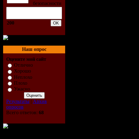
Всего комментариев:
0
Добавлять ком
200
Наш опрос
Оцените мой сайт
Отлично
Хорошо
Неплохо
Плохо
Ужасно
Результаты
|
Архив
опросов
Всего ответов:
68