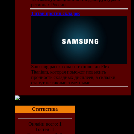
регионах России.
Титан против складок
Samsung рассказала о технологии Flex
Titanium, которая поможет повысить
прочность складных дисплеев, а складки
станут не такими заметными.
Статистика
Онлайн всего:
1
Гостей:
1