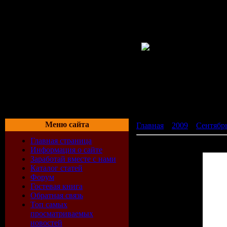
Меню сайта
Главная
»
2009
»
Сентябр
Главная страница
Only Fresh Club Music (20
Информация о сайте
Заработай вместе с нами
Каталог статей
Форум
Гостевая книга
Обратная связь
Топ самых
просматриваемых
новостей