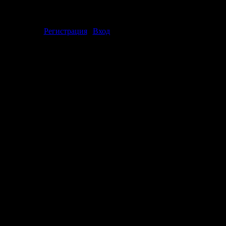
ментарии могут только зарегистрированные пользователи.
[
Регистрация
|
Вход
]