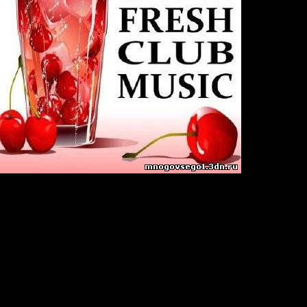
Music (20.08.2009)
9
use / Tech House
:
10
Hz/ Joint-Stereo