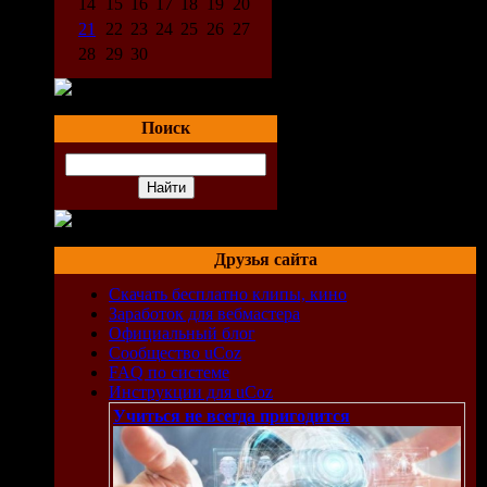
14
15
16
17
18
19
20
21
22
23
24
25
26
27
28
29
30
Поиск
Друзья сайта
Скачать бесплатно клипы, кино
Заработок для вебмастера
Официальный блог
Сообщество uCoz
FAQ по системе
Инструкции для uCoz
Учиться не всегда пригодится