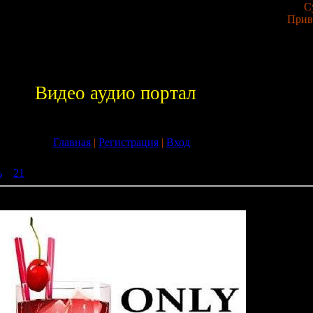
С
Прив
Видео аудио портал
Главная
|
Регистрация
|
Вход
ь
»
21
» Only Fresh Club Music (20.08.2009)
.08.2009)