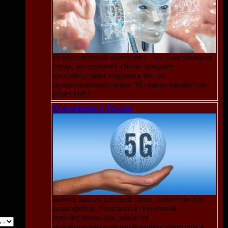
Искусственный интеллект - это программная
среда, инструмент. Он не обладает
способностями создавать что-то
принципиально новое. Но какие профессии
убьёт ИИ?
Радиофобия в России
Боязнь вышек сотовой связи, известная как
радиофобия, становится серьезным
препятствием для развития
телекоммуникационной инфраструктуры в