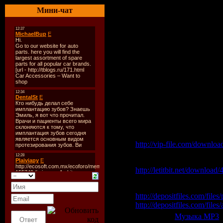
----------
Мини-чат
01.Fedde Le Grand feat Mi
02.Jotto Feat Tonyjay - Go
03.Eriq Johnson Feat Ann 
04.Robbie Rivera - Funk A
05.Shik Stylko - Liquid Ni
06.Gabriel Delgado - Gogo
07.Mr. Da-Nos feat. Floria
08.N.O.R.E. feat. Kid Cudi 
09.Wolfgang Gartner - Lati
10.Dennis De Laat - Sound
Скачать "Only Fresh Clu
Vip-File Одним файлом
http://vip-file.com/downloa
Letitbit Одним файлом:
http://letitbit.net/download
Depositfiles:
http://depositfiles.com/file
http://depositfiles.com/files
Категория:
Музыка МР3
|