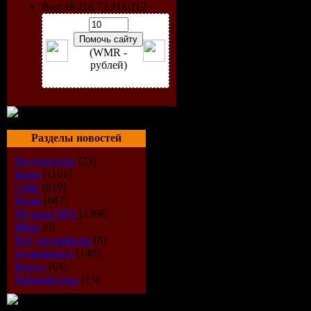
Ваш IP 216.73.216.212
(WMR -
рублей)
Год выпус
Разделы новостей
Количеств
Видеоклипы
[23]
Кино
[1101]
Время зву
Софт
[810]
Игры
[687]
Музыка МР3
[1366]
Формат|К
Metal
[0]
Всё для мобилы
[8]
Размер фа
Аудиокниги
[140]
Книги
[64]
Рабочий стол
[15]
Треклист: