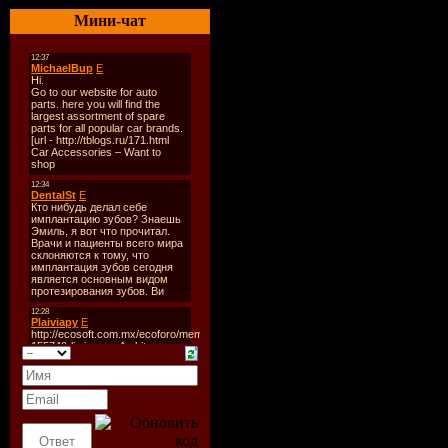
01. Freemas
Мини-чат
Make Me A
02. Serge 
03. Inna - 
04. Eric Pr
05. Dj Yan
Version)
06. Sunride
07. Sunris
08. Fentura