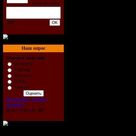
09. Arash -
10. Danny 
200
11. Denis 
12. Gregoir
Наш опрос
13. Anastac
Оцените мой сайт
Отлично
14. Britne
Хорошо
Неплохо
15. Morand
Плохо
Ужасно
16. Madonn
Результаты
|
Архив
опросов
17. Basic 
Всего ответов:
68
18. А.Рыбак