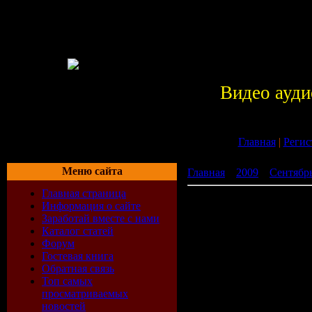
Видео ауди
Главная
|
Регис
Меню сайта
Главная
»
2009
»
Сентябр
Главная страница
Vip Союз Зарубежный (2
Информация о сайте
Заработай вместе с нами
Каталог статей
Форум
Гостевая книга
Обратная связь
Топ самых
просматриваемых
новостей