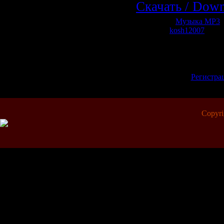
Скачать / Dow
Категория:
Музыка МР3
|
Добавил:
kosh12007
| Рей
Всего комментариев:
0
Добавлять коммент
зарегистрированн
[
Регистра
Copyr