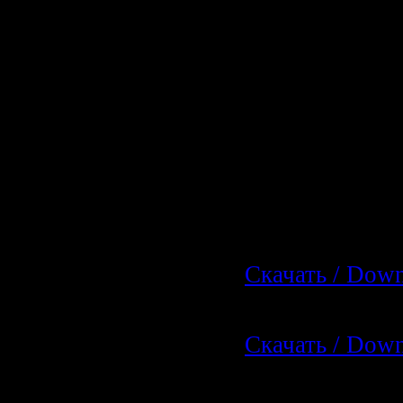
04:36
15 Blue (Live 
16 Happy Birth
2007) 04:13
Скачать The B
Massacre - Sho
(2009)
Letitbit.net:
Скачать / Dow
Depositfiles.c
Скачать / Dow
Uploadbox.co