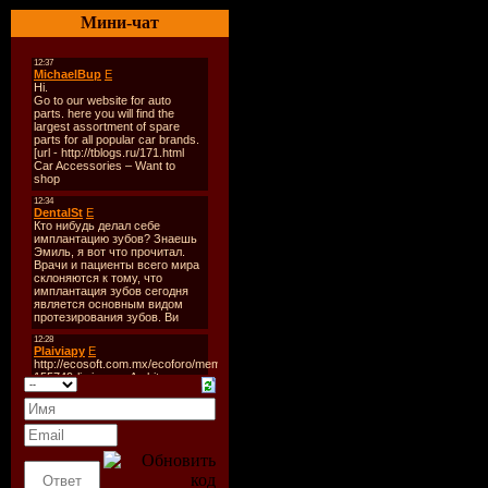
Битрейт:
320 
Мини-чат
Размер:
100 m
Tracklist:
01 Before Dark 
2007) 01:26
02 Video Kid (
04:28
03 Lovers End 
04:20
04 Goodnight (
04:21
05 Falling Dow
04:14