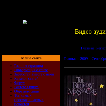
Видео ауди
Главная
|
Регис
Меню сайта
Главная
»
2009
»
Сентябр
Massacre - Show and Tell (
Главная страница
Информация о сайте
The Birthday Massacre - S
Заработай вместе с нами
Каталог статей
Форум
Гостевая книга
Обратная связь
Топ самых
просматриваемых
новостей