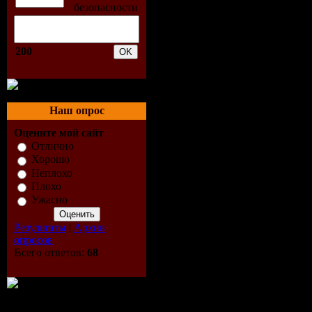
06 Violet (Live
07 Red Stars (L
03:50
200
08 Looking Gla
04:23
09 Remember M
Наш опрос
04:05
Оцените мой сайт
Отлично
10 Unfamiliar 
Хорошо
Неплохо
03:27
Плохо
11 Walking Wit
Ужасно
(Live 2007) 03
Результаты
|
Архив
12 Weekend (Li
опросов
Всего ответов:
68
13 Horror Show
04:07
14 Kill The Lig