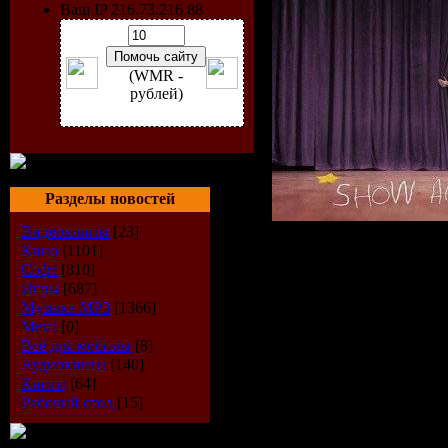
Ваш IP 216.73.216.88
(WMR -
рублей)
Разделы новостей
Видеоклипы
[23]
Исполнитель:
Кино
[1101]
Софт
[810]
Massacre
Игры
[687]
Музыка МР3
[1366]
Альбом:
Show 
Metal
[0]
(2009)
Всё для мобилы
[8]
Аудиокниги
[140]
Жанр:
Gothic 
Книги
[64]
Год выпуска:
Рабочий стол
[15]
Кол-во компо