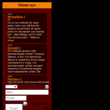
Стиль:
Tec
Мини-чат
Количест
Время зву
Формат | 
Размер:
33
Треклист:
1. Justus 
2. Matias 
3. Mayburg
4. Gotye -