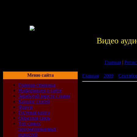
Видео ауди
Главная
|
Регис
Меню сайта
Главная
»
2009
»
Сентябр
Главная страница
VA - Kompakt Total 10 (20
Информация о сайте
Заработай вместе с нами
Каталог статей
Форум
Гостевая книга
Обратная связь
Топ самых
просматриваемых
новостей