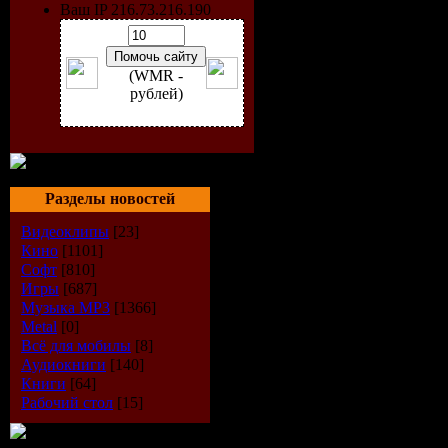
Ваш IP 216.73.216.190
(WMR -
рублей)
Разделы новостей
Видеоклипы
[23]
Кино
[1101]
Софт
[810]
Игры
[687]
Исполнит
Музыка МР3
[1366]
Metal
[0]
Всё для мобилы
[8]
Альбом:
K
Аудиокниги
[140]
Книги
[64]
Дата выпу
Рабочий стол
[15]