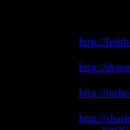
Скачать/D
Letitbit.ne
http://leti
Depositfil
http://depo
Turbobit.r
http://turb
Sharingma
http://sha
Категория:
Музыка МР3
|