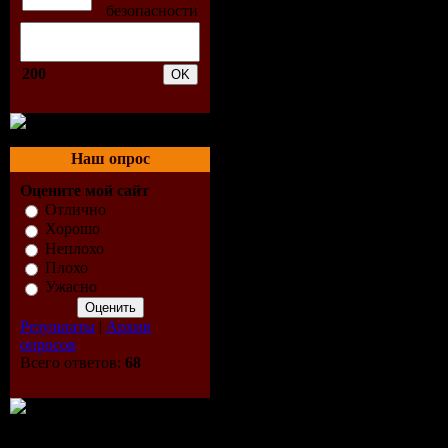
5. The Fie
6. Burger 
200
7. Wasserm
8. J№rgen 
Наш опрос
9. Reinhar
Оцените мой сайт
Отлично
10. Geoffr
Хорошо
Неплохо
Folklore 7:
Плохо
Ужасно
11. Pachang
Результаты
|
Архив
опросов
12. DJ Koz
Всего ответов:
68
13. Thomas 