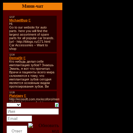
Ripdate:
2
Мини-чат
Quality:
19
44,1 kHz
Time:
46:4
Size:
65 m
Tracklist:
01.Tiesto f
Comes Aga
02.Tiesto -