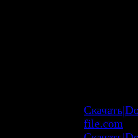
трансляци
прервана 
Tiesto
Скачать: T
Record Fes
Petersburg
08-2009
Скачать|Do
file.com
Скачать|D