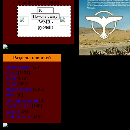
Ваш IP 216.73.216.69
(WMR -
рублей)
Разделы новостей
Видеоклипы
[23]
Artist:
Tie
Кино
[1101]
Софт
[810]
Игры
[687]
Title:
Radi
Музыка МР3
[1366]
Metal
[0]
Festival
Всё для мобилы
[8]
Аудиокниги
[140]
Source:
Li
Книги
[64]
Рабочий стол
[15]
Genre:
Tra