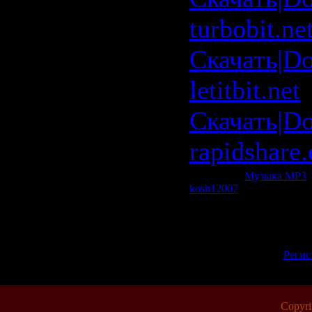
turbobit.ne
Скачать|D
letitbit.net
Скачать|D
rapidshare
Категория:
Музыка МР3
|
kosh12007
| Рейтинг: 0.0/0
Всего комментариев:
0
Добавлять комментарии м
пол
[
Регис
Copyr