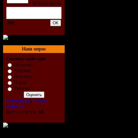
03.Tiesto -
04.Tiesto -
200
Strings
05.Tiesto -
Наш опрос
06.Afterbru
Оцените мой сайт
Отлично
07.Sunburst
Хорошо
Неплохо
(John John
Плохо
Ужасно
08.Yahel -
Результаты
|
Архив
опросов
09.Free Rad
Всего ответов:
68
(En Motio