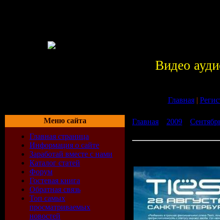
Видео ауди
Главная
|
Регис
Меню сайта
Главная
»
2009
»
Сентябр
Record Festival St.Petersbu
Главная страница
Информация о сайте
Tiesto - Live @ Radio Recor
Заработай вместе с нами
Russia (28.08.2009)
Каталог статей
Форум
Гостевая книга
Обратная связь
Топ самых
просматриваемых
новостей