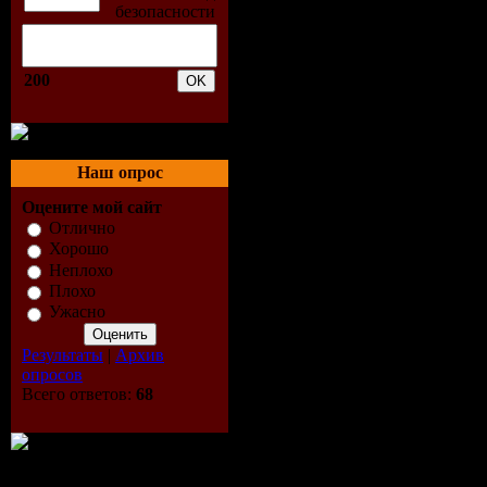
10. Darius
Remix Cut
200
11. Britne
12. Marius 
Наш опрос
13. Dj Yan
Оцените мой сайт
Отлично
14. А.Рыбак
Хорошо
Неплохо
15. Gregoir
Плохо
Ужасно
16. Berti
Результаты
|
Архив
опросов
17. T.I. F
Всего ответов:
68
Album Vers