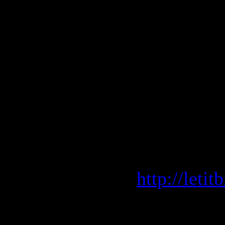
95. Kings 
96. Pitbul
97. Victor
98. Pussyca
99. Kid Cu
100. Secon
LetitBit.
http://leti
SMS4File.