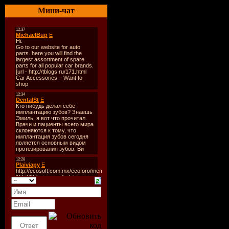
01. Danny 
Мини-чат
02. Akcent
03. Madonn
04. Ar Rah
(You Are M
05. Paul V
06. Sunloun
07. Oceana
08. Basic 
09. Inna - 