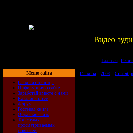
Видео ауди
Главная
|
Регис
Меню сайта
Главная
»
2009
»
Сентябр
Главная страница
За Рулём От Европа Плю
Информация о сайте
Заработай вместе с нами
Каталог статей
Форум
Гостевая книга
Обратная связь
Топ самых
просматриваемых
новостей