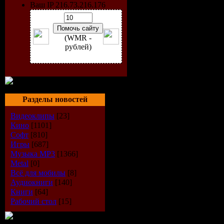
Ваш IP 216.73.216.176
(WMR -
рублей)
Год выпус
Разделы новостей
Количеств
Видеоклипы
[23]
Кино
[1101]
Время зву
Софт
[810]
Игры
[687]
Музыка МР3
[1366]
Формат|К
Metal
[0]
Всё для мобилы
[8]
Размер фа
Аудиокниги
[140]
Книги
[64]
Рабочий стол
[15]
Треклист: