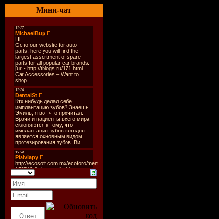
06. М. ЖУРАВЛЕВА - 
Мини-чат
07. СТАЛКЕР - НЕ ПЛ
08. ЛАСКОВЫЙ МАЙ -
09. С. БЕЛИКОВ - НО
10. М. БОЯРСКИЙ - С
11. А. СЕРОВ - СЮЗАН
12. В. ПРЕСНЯКОВ - 
13. СЕКРЕТ - САРА БАР
14. И.САРУХАНОВ - П
15. Ю. ЛОЗА - ПОЙ МО
16. С. ЧУМАКОВ - ЖЕ
17. А. ПУГАЧЕВА - ФО
18. ФРИСТАЙЛ - МЕТ
19. НА-НА - ФАИНА
20. О. ГАЗМАНОВ - М
21. В. ЛЕОНТЬЕВ - К
22. А. АПИНА - КСЮШ
23. Н. КОРОЛЕВА - 
24. ФОРУМ - БЕЛАЯ Н
25. Е. ОСИН - ПЛАЧЕ
26. А. ДЕРЖАВИН - БРА
27. А-СТУДИО - ДЖУЛ
28. Е. AM ИРАМОВ - 
29. И. АЛЛЕГРОВА - 
30. Н. ВЕТЛИЦКАЯ - 