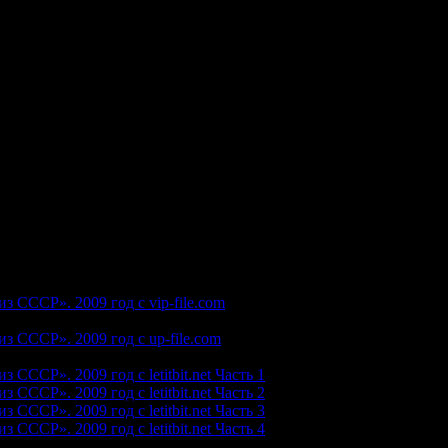
АУЛ
И. АЛЛЕГРОВА - ТЕМНАЯ ЛОШАДКА
ЕЛЫЙ ПАРОХОД
ВОЗВРАЩАЙСЯ
 БРЕНДИ
МУЖИЧОК С ГАРМОШКОЙ
РЕГ КРАСНЫЙ, БЕРЕГ БЕЛЫЙ
 ЛЕТО
НАПРАСНЫЕ СЛОВА
А ЕСТЬ СУБОТА
МЕ МОЕМ
ЕНЬКА
 из СССР».
 максимальной скоростью
 СССР». 2009 год с vip-file.com
 максимальной скоростью
з СССР». 2009 год с up-file.com
СССР». 2009 год с letitbit.net Часть 1
СССР». 2009 год с letitbit.net Часть 2
СССР». 2009 год с letitbit.net Часть 3
СССР». 2009 год с letitbit.net Часть 4