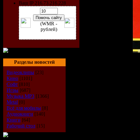
Ваш IP 216.73.216.228
(WMR -
рублей)
Альбом:
«Хиты из СССР
Разделы новостей
Исполнитель:
Сборник
Жанр: POP.
Видеоклипы
[23]
Год выпуска: 2009
Кино
[1101]
Формат: MP3 44kHz Stere
Софт
[810]
Битрейт: 256 kbps
Игры
[687]
Кол-во композиций: 92 
Музыка МР3
[1366]
Размер RAR: 663 mb
Metal
[0]
Всё для мобилы
[8]
Треклист:
Аудиокниги
[140]
01. И. НИКОЛАЕВ И Н
Книги
[64]
02. И. АЛЛЕГРОВА – 
Рабочий стол
[15]
03. С. МИНАЕВ - 22 П
04. А. ГЛЫЗИН - ТЫ Н
05. С. КРЫЛОВ - ДЕВ