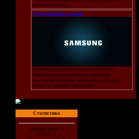
регионах России.
Титан против складок
Samsung рассказала о технологии Flex
Titanium, которая поможет повысить
прочность складных дисплеев, а складки
станут не такими заметными.
Статистика
Онлайн всего:
1
Гостей:
1