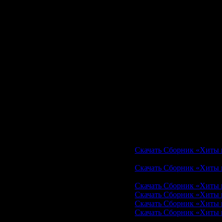
80. О. ГАЗМАНОВ - ЕС
81. ЭЛЕКТРОКЛУБ И 
82. ЛЕТНИЙ САД - Б
83. А. БАРЫКИН - 20-00
84. И. КОРНЕЛЮК - 
85. С. МИНАЕВ - ЧЕРИ
86. Н. КОРОЛЕВА - 
87. КОМБИНАЦИЯ - БЕ
88. ЛАСКОВЫЙ МАЙ -
89. А. МАЛ ИНИН - 
90. И. СКЛЯР - СУБОТ
91. С. РОТАРУ - В ДО
92. М. КАПУРА - МАМ
Скачать сборник «Хиты
Скачать одним файлом с
Скачать Сборник «Хиты из
Скачать одним файлом с
Скачать Сборник «Хиты и
Скачать с letitbit.net
Скачать Сборник «Хиты из 
Скачать Сборник «Хиты из 
Скачать Сборник «Хиты из 
Скачать Сборник «Хиты из 
Скачать с uploadbox.com