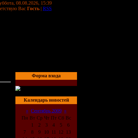
уббота, 08.08.2026, 15:39
етствую Вас
Гость
|
RSS
Форма входа
03:56
Календарь новостей
«
Сентябрь 2009
»
Пн
Вт
Ср
Чт
Пт
Сб
Вс
1
2
3
4
5
6
7
8
9
10
11
12
13