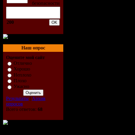
31. ДЮНА - ПРИВЕТ 
32. Ж. БЕЛОУСОВ - Д
33. В. ЛЕГКОСТУПОВА 
34. И. КОРНЕЛЮК - Б
200
35. И. ГРЫБУЛИНА - 
36. СЕКРЕТ - АЛИСА
37. ФРИСТАЙЛ - АХ 
38. А. ВАРУМ - ГОРОД
Наш опрос
39. А. ПУГАЧЕВА - 100
40. КОМБИНАЦИЯ - А
Оцените мой сайт
41. В. МАРТИН - КОРО
Отлично
42. И. КОРНЕЛЮК - 
Хорошо
43. А. ВАРУМ - ЛЯ-ЛЯ-
Неплохо
44. И. САРУХАНОВ -
45. ФРИСТАЙЛ – ЖЕЛ
Плохо
46. Л. ВАЙКУЛЕ – ПР
Ужасно
47. А. МАЛИНИН - БЕ
48. М. ГНАТЮК - МА
Результаты
|
Архив
49. АРИЭЛЬ - ШИРЕ КР
опросов
50. В. КУЗЬМИН - КО
Всего ответов:
68
51. Е. ОСИН - НЕ ВЕРЮ
52. А. ВЕСКИ - ОСТР
53. ВЕСЕЛЫЕ РЕБЯТА 
54. И. АЛЛЕГРОВА - 
55. С. РОТАРУ - КАР