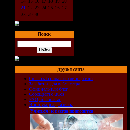
14
15
16
17
18
19
20
21
22
23
24
25
26
27
28
29
30
Поиск
Друзья сайта
Скачать бесплатно клипы, кино
Заработок для вебмастера
Официальный блог
Сообщество uCoz
FAQ по системе
Инструкции для uCoz
Учиться не всегда пригодится