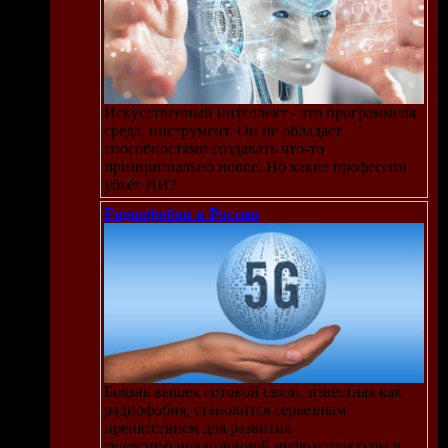
Искусственный интеллект - это программная
среда, инструмент. Он не обладает
способностями создавать что-то
принципиально новое. Но какие профессии
убьёт ИИ?
Радиофобия в России
Боязнь вышек сотовой связи, известная как
радиофобия, становится серьезным
препятствием для развития
телекоммуникационной инфраструктуры в