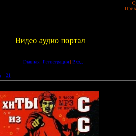
С
Прив
Видео аудио портал
Главная
|
Регистрация
|
Вход
ь
»
21
» Сборник «Хиты из СССР». 2009 год
. 2009 год