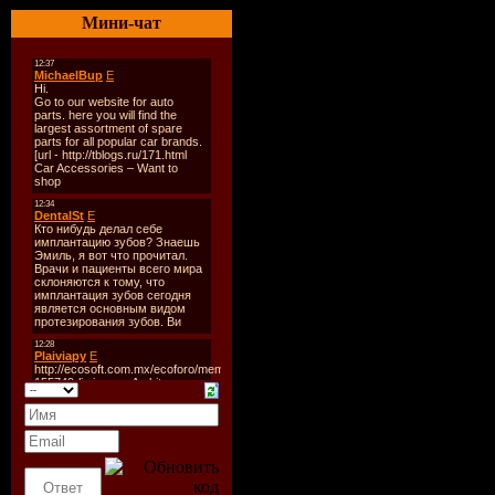
Количеств
Мини-чат
Формат / 
Продолжи
Размер фа
TRACKLi
01. Trance 
02. Above 
03. Lange f
04. Alkatra
05. M.I.K.E