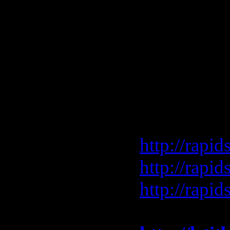
20. Ronski
(06:02)
21. Myon & 
Thomas Blo
Порезано 
http://rapi
http://rapi
http://rapi
Зеркало