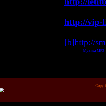
http://letit
[b]Зеркал
http://vip-
[b]Зеркал
[b]http://s
Категория:
Музыка МР3
|
Всего комментариев:
0
Copyr