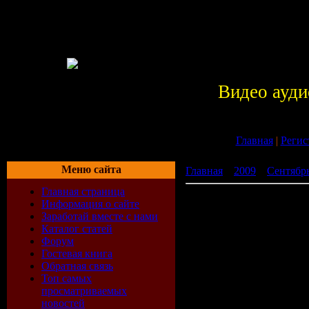
Видео ауди
Главная
|
Регис
Меню сайта
Главная
»
2009
»
Сентябр
Главная страница
Above and Beyond – Tranc
Информация о сайте
Заработай вместе с нами
Каталог статей
Форум
Гостевая книга
Обратная связь
Топ самых
просматриваемых
новостей