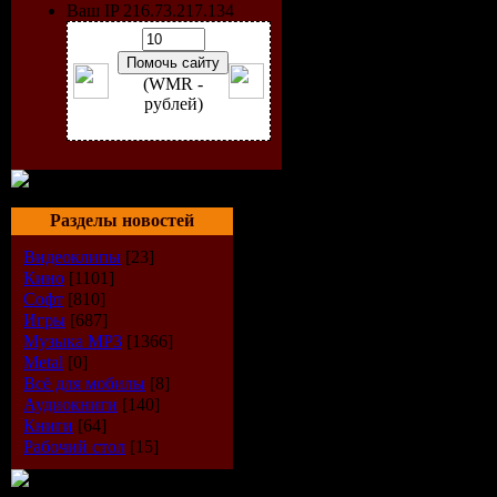
Ваш IP 216.73.217.134
(WMR -
рублей)
Разделы новостей
Видеоклипы
[23]
Кино
[1101]
Софт
[810]
Исполнит
Игры
[687]
Музыка МР3
[1366]
Название 
Metal
[0]
Всё для мобилы
[8]
Аудиокниги
[140]
Жанр
: Tra
Книги
[64]
Рабочий стол
[15]
Год Выпус