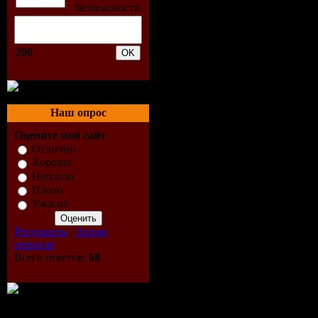
Remix) [rec
06. Dakota 
200
07. Thomas 
08. Miss Ni
Наш опрос
09. Adam Ni
Оцените мой сайт
Отлично
Хорошо
(04:58)
Неплохо
Плохо
10. Giusepp
Ужасно
Dimension 
Результаты
|
Архив
опросов
11. Jer Mar
Всего ответов:
68
12. Three D