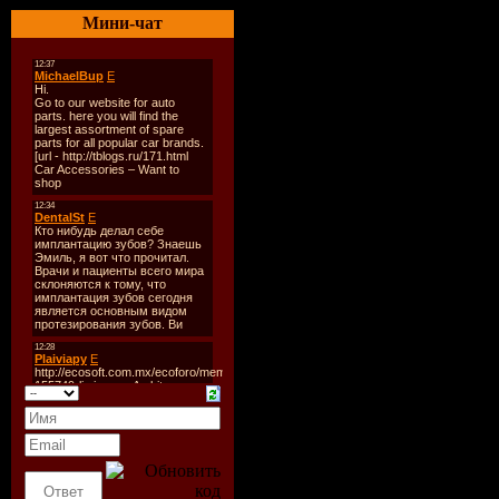
Стиль:
Trance 
Мини-чат
techno, uplift)
Формат:
MP3, 
Время Звучан
Размер Файла
Качество:
320
Трек:
10
Track-list:
01. Blue Dolph
(Original Mix)
02. Unit-73 - R
Mix)
03. Blue Dolph
(Original Mix)