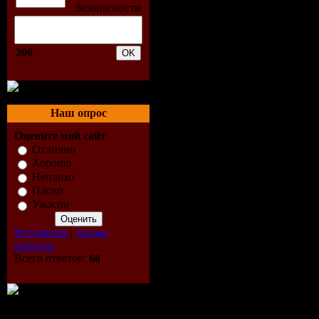
04. Blue Dolph
(Original Mix)
200
05. Blue Dolph
(Original Mix)
06. Atlantide -
Наш опрос
(Original Mix)
Оцените мой сайт
07. Atlantide - 
Отлично
Хорошо
Mix)
Неплохо
Плохо
08. Unit-73 - A
Ужасно
09. Unit-73 - M
Результаты
|
Архив
Mix)
опросов
Всего ответов:
68
10. Unit-73 - 
Mix)
Скачать | Dow