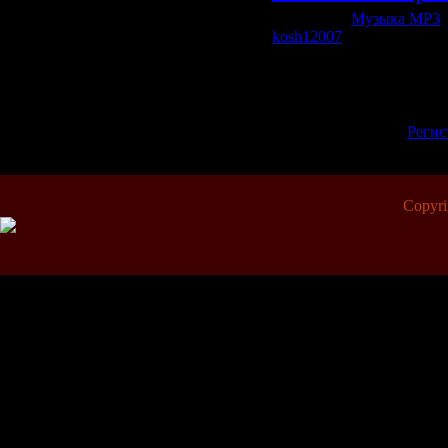
Категория:
Музыка МР3
|
kosh12007
| Рейтинг: 0.0/0
Всего комментариев:
0
Добавлять комментарии м
пол
[
Регис
Copyr