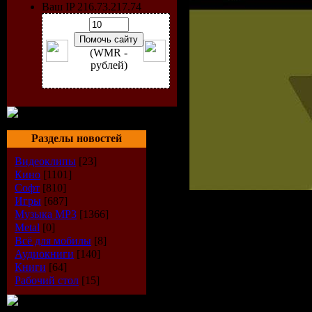
Ваш IP 216.73.217.74
(WMR -
рублей)
Разделы новостей
Видеоклипы
[23]
Кино
[1101]
Софт
[810]
Игры
[687]
Музыка МР3
[1366]
Исполнитель:
Metal
[0]
Диск:
Summer C
Всё для мобилы
[8]
Аудиокниги
[140]
Лэйбл:
Trance 
Книги
[64]
Рабочий стол
[15]
Каталог#:
tnd
Год Выпуска: