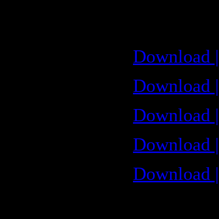
Cкачать Т
Download |
Download |
Download |
Download |
Download |
Rapidshar