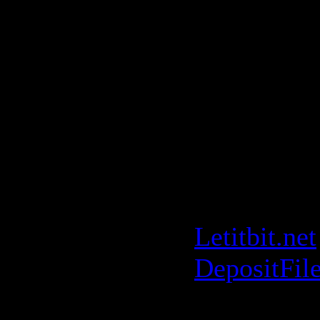
13. DJ Ort
(Planetary
14. Andrey
World" (or
15. DJ Rem
(feat Chelo
Jaramillo 
Letitbit.net
DepositFil
[rapidshare