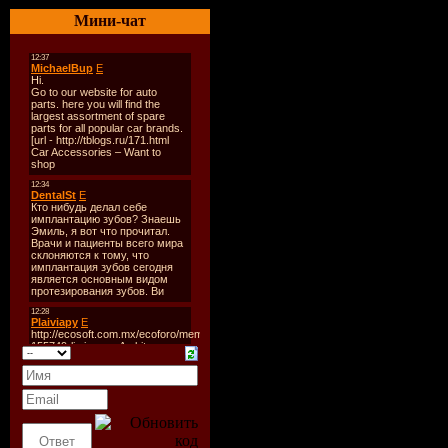
Мини-чат
VIPSUMM
Год выход
2009
Стиль:
Ele
Vocal Hous
House, Fun
Soulful Ho
Качество:
kbps
Время зву