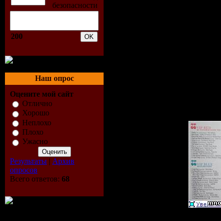
220:37min
Количеств
200
Размер:
52
(включая 
Наш опрос
Оцените мой сайт
восстанов
Отлично
Хорошо
Неплохо
Плохо
Ужасно
Результаты
|
Архив
опросов
Всего ответов:
68