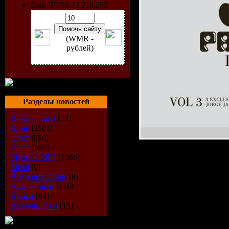
Ваш IP 216.73.216.253
(WMR -
рублей)
Разделы новостей
Видеоклипы
[23]
Кино
[1101]
Софт
[810]
Игры
[687]
Альбом:
P
Музыка МР3
[1366]
Metal
[0]
Vol 3
Всё для мобилы
[8]
Аудиокниги
[140]
Книги
[64]
Record La
Рабочий стол
[15]
Catalogue