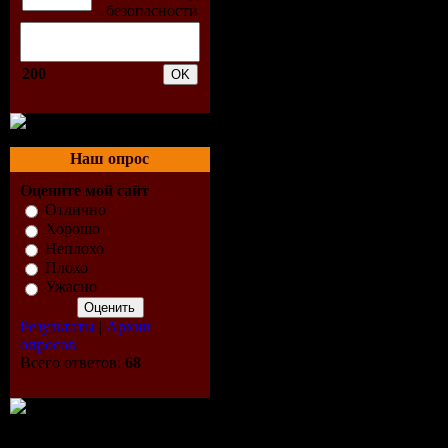
3. Chris La
4. D.O.N.S.
200
2009 (Laur
5. DIM CHRI
Наш опрос
6. Dirty So
Оцените мой сайт
Отлично
(Seekz Reac
Хорошо
Неплохо
7. Freemaso
Плохо
Ужасно
Make Me A 
Результаты
|
Архив
8. Funkk Fr
опросов
Всего ответов:
68
9. Housequa
My Skin (D