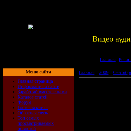
Видео ауди
Главная
|
Регис
Меню сайта
Главная
»
2009
»
Сентябр
Главная страница
No Music - No Life vol. 7 
Информация о сайте
Заработай вместе с нами
Каталог статей
Форум
Гостевая книга
Обратная связь
Топ самых
просматриваемых
новостей