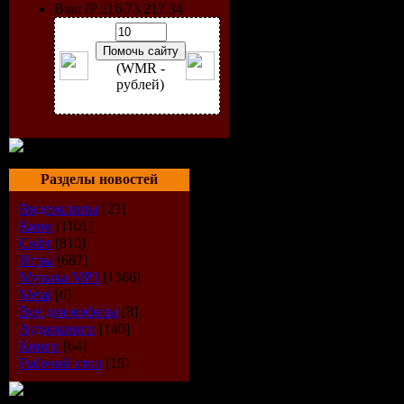
Ваш IP 216.73.217.34
(WMR -
рублей)
Разделы новостей
Видеоклипы
[23]
Кино
[1101]
Софт
[810]
Исполните
Игры
[687]
Музыка МР3
[1366]
Альбом:
No
Metal
[0]
Всё для мобилы
[8]
Дата выпу
Аудиокниги
[140]
Книги
[64]
Рабочий стол
[15]
Стиль:
Hou