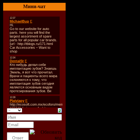
Количеств
Мини-чат
Время зву
Размер:
25
Битрейт:
3
Tracklist:
----------
1. Albin My
Chable Rem
2. Austin L
Around The 