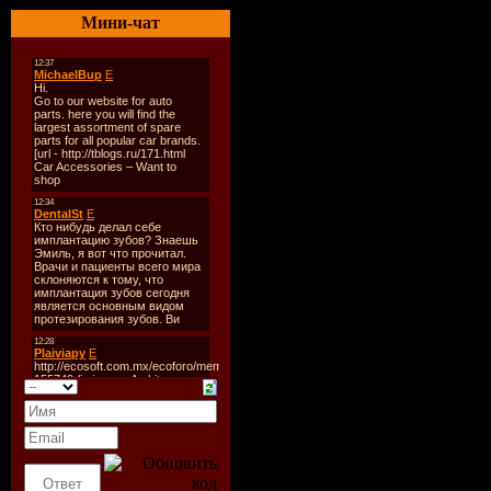
Год Выпус
Мини-чат
Количеств
Формат:
m
Качество:
Продолжи
02:14:50
Размер фа
TRACKLi
1. Andrey 
Black Or W