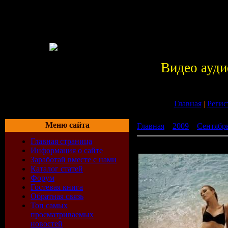
Видео ауди
Главная
|
Регис
Меню сайта
Главная
»
2009
»
Сентябр
Главная страница
Top 20 Club Sargon
Информация о сайте
Заработай вместе с нами
Каталог статей
Форум
Гостевая книга
Обратная связь
Топ самых
просматриваемых
новостей