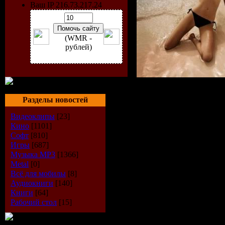
Ваш IP 216.73.217.24
(WMR -
рублей)
Лучшие пе
Разделы новостей
Sargon
Видеоклипы
[23]
Кино
[1101]
Софт
[810]
Исполнит
Игры
[687]
Музыка МР3
[1366]
Metal
[0]
Название 
Всё для мобилы
[8]
Аудиокниги
[140]
20 Club Sa
Книги
[64]
Рабочий стол
[15]
Жанр:
Ho