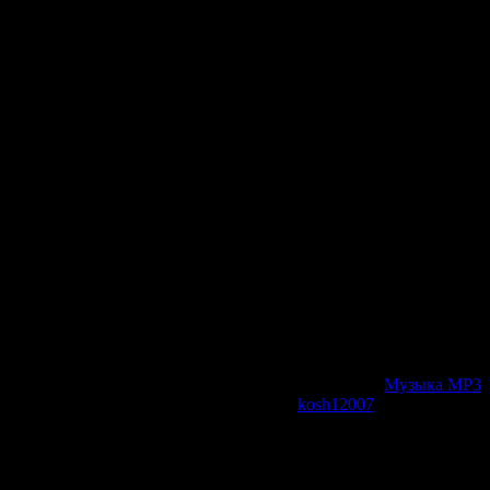
tested mix]
20. The Go
Marshall -
[chriss ort
Внимание!
прав для 
скрытого т
Категория:
Музыка МР3
|
kosh12007
| Рейтинг: 0.0/0
Всего комментариев:
0
Добавлять комментарии м
пол