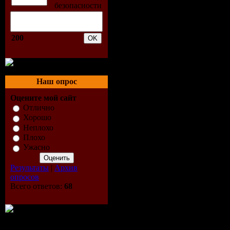
mix]
2. Dario Nu
200
Josephine S
Milshake C
Наш опрос
Оцените мой сайт
mix]
Отлично
Хорошо
3. Dj Flexo
Неплохо
Плохо
[tesla mix]
Ужасно
Результаты
|
Архив
4. Dj Ralm
опросов
Всего ответов:
68
Robu - I lo
[original m