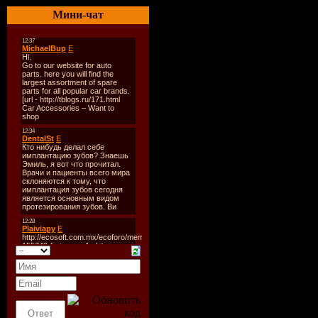
01. Dada, O
Мини-чат
02. Meck F
03. Whizzk
04. Denis 
05. Dj Leo
06. Darius
07. Katy P
Edit)
08. Dj Sm
09. Basic 