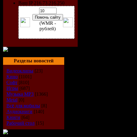
Ваш IP 216.73.216.250
(WMR -
рублей)
Год выпус
Разделы новостей
Количеств
Видеоклипы
[23]
Кино
[1101]
Время зву
Софт
[810]
Игры
[687]
Музыка МР3
[1366]
Формат|К
Metal
[0]
Всё для мобилы
[8]
Размер фа
Аудиокниги
[140]
Книги
[64]
Рабочий стол
[15]
Треклист: