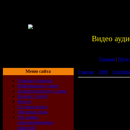
Видео ауди
Главная
|
Регис
Меню сайта
Главная
»
2009
»
Сентябр
Главная страница
Вечеринка Казантип (200
Информация о сайте
Заработай вместе с нами
Каталог статей
Форум
Гостевая книга
Обратная связь
Топ самых
просматриваемых
новостей