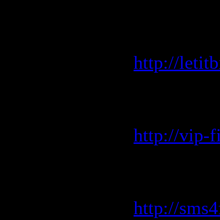
100. Elize 
LetitBit.
http://leti
VIP-file.
скоростью
http://vip-
SMS4File.
скоростью
http://sms4