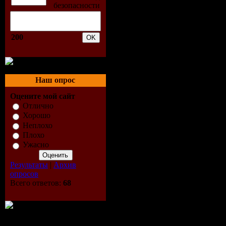
10. Dj Tom
Brasil
200
11. Lady G
12. Black
Наш опрос
13. Dj Pil
Оцените мой сайт
Отлично
14. Eric Pr
Хорошо
Неплохо
15. The Pu
Плохо
Ужасно
16. Hi Tack
Результаты
|
Архив
опросов
17. Prozet
Всего ответов:
68
18. Flo Ri