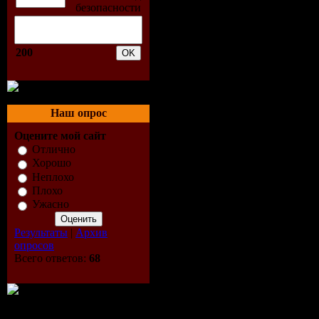
03. Fedde L
(Extended
200
04. Andrea 
Main Mix
Наш опрос
05. Oba Oba
Оцените мой сайт
Отлично
Хорошо
06. Axwell/
Неплохо
Плохо
Cox - Leav
Ужасно
07. Schenet
Результаты
|
Архив
опросов
08. Tommy V
Всего ответов:
68
(Thomas Go