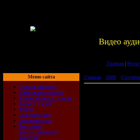
Видео ауди
Главная
|
Регис
Меню сайта
Главная
»
2009
»
Сентябр
Главная страница
DJ Selection Vol 247 (The 
Информация о сайте
Заработай вместе с нами
Каталог статей
Форум
Гостевая книга
Обратная связь
Топ самых
просматриваемых
новостей