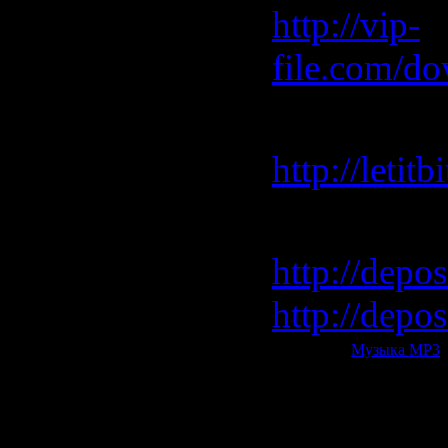
http://vip-
file.com/do
Letitbit 
http://leti
Depositfile
http://depos
http://depos
Категория:
Музыка МР3
|
Всего комментариев:
0