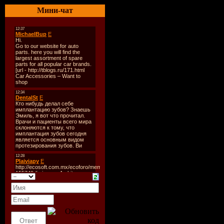
Количеств
Мини-чат
Время зву
Размер:
11
Битрейт:
V
Tracklist:
----------
01. Alex G
The Water)
02. Pain &
Ortega Mix