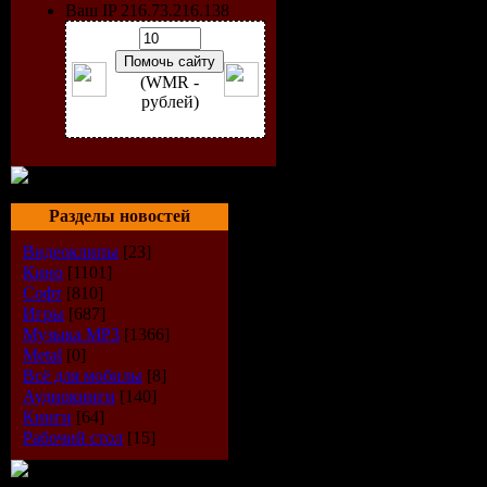
Ваш IP 216.73.216.138
(WMR -
рублей)
Разделы новостей
Видеоклипы
[23]
Кино
[1101]
Софт
[810]
Исполнит
Игры
[687]
Музыка МР3
[1366]
Альбом:
DJ
Metal
[0]
Всё для мобилы
[8]
Аудиокниги
[140]
Дата выпу
Книги
[64]
Рабочий стол
[15]
Стиль:
Ho