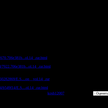
ife (Summer Vibe Remix)
ehind (Club Mix)
ve (Original Extended Mix)
s SChossow & Robert Burain Remix)
bra - Wonders (Original Mix)
hael Cassette Remix)
ly (Jaytech Remix)
 Brown - Desire (Original Mix)
ion (Vol.14)(26.07.09)
с максимальной скоростью
/7670.706e381b...ol.14_.rar.html
d/7922.706e381b...ol.14_.rar.html
om
/260282869/E.S....on__vol.14_.rar
4/b549f14/E.S....ol.14_.rar.html
 Просмотров: 443 | Добавил:
kosh12007
| Рейтинг: 0.0/0 |
ментарии могут только зарегистрированные пользователи.