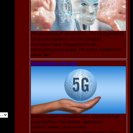
Искусственный интеллект - это программная
среда, инструмент. Он не обладает
способностями создавать что-то
принципиально новое. Но какие профессии
убьёт ИИ?
Радиофобия в России
Боязнь вышек сотовой связи, известная как
радиофобия, становится серьезным
препятствием для развития
телекоммуникационной инфраструктуры в