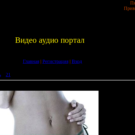
Пя
Прив
Видео аудио портал
Главная
|
Регистрация
|
Вход
ь
»
21
» VA-Trance In Motion (Vol.14) (26.07.09)
4) (26.07.09)