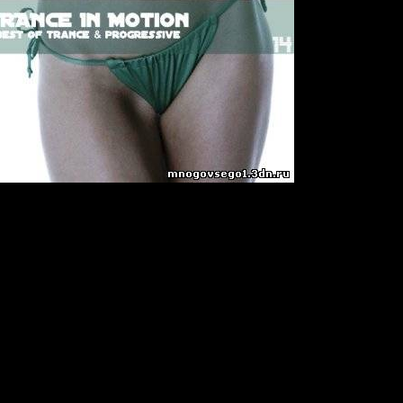
 (Vol.14) (Mixed By E.S.)
e, Progressive
:
10
 Stereo / 44 khz
 Iselilja (Sun Jellie & The Blizzard Remix)
(Michael Cassette Remix)