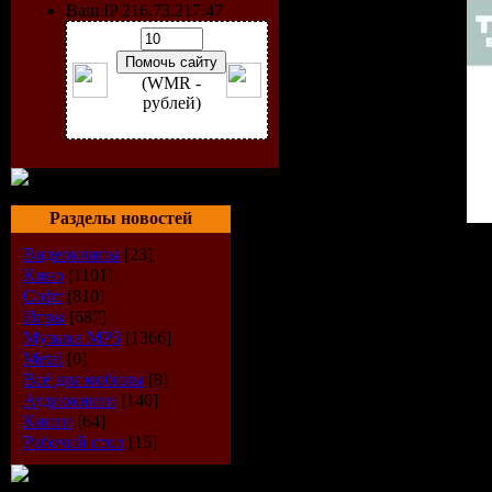
Ваш IP 216.73.217.47
(WMR -
рублей)
Разделы новостей
Исполнитель:
VA
Видеоклипы
[23]
Альбом:
Trance In Motion
Кино
[1101]
Лейбл:
133BPM Rec.
Софт
[810]
Жанр:
Trance, Vocal Tranc
Игры
[687]
Дата выхода:
26.07.09
Музыка МР3
[1366]
Количество композиций
Metal
[0]
Качество:
320 Kbps / Joint
Всё для мобилы
[8]
Размер:
153 mb
Аудиокниги
[140]
Книги
[64]
Tracklist:
Рабочий стол
[15]
01.The Blizzard With Gate -
02.Oceanlab - Come Home 