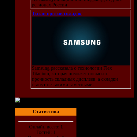
регионах России.
Титан против складок
Samsung рассказала о технологии Flex
Titanium, которая поможет повысить
прочность складных дисплеев, а складки
станут не такими заметными.
Статистика
Онлайн всего:
1
Гостей:
1