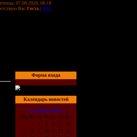
тница, 07.08.2026, 06:18
етствую Вас
Гость
|
RSS
Форма входа
04:04
Календарь новостей
«
Сентябрь 2009
»
Пн
Вт
Ср
Чт
Пт
Сб
Вс
1
2
3
4
5
6
7
8
9
10
11
12
13