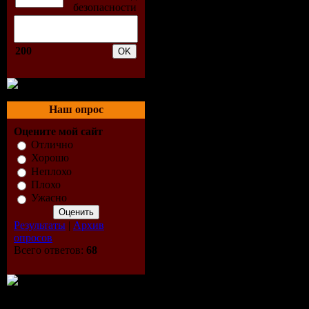
200
Наш опрос
Оцените мой сайт
Отлично
Хорошо
Неплохо
Плохо
Ужасно
Результаты
|
Архив
опросов
Всего ответов:
68