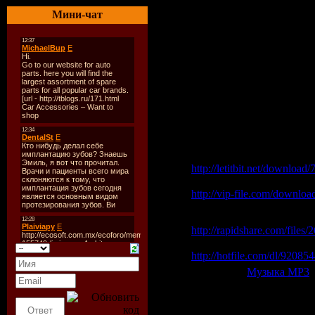
03.Blank & Jones - Lazy L
Мини-чат
04.ATB Pres. Flanders - B
05.Dj Sammy - Feel The Lo
06.Rank 1 - Symfo (Marcu
07.Airbase feat. Floria Am
08.Oceanlab - Miracle (Mic
09.Oceanlab - If I Could F
10.Enton Mushi feat. Kerry
Скачать VA-Trance In Mot
Скачать одним файлом 
Letitbit.net
http://letitbit.net/download
Vip-File.com
http://vip-file.com/downloa
Скачать с Rapidshare.c
http://rapidshare.com/files
Скачать с Hotfile.com
http://hotfile.com/dl/920854
Категория:
Музыка МР3
|
Всего комментариев:
0
Добавлять ком