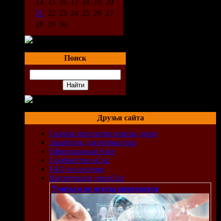
14
15
16
17
18
19
20
21
22
23
24
25
26
27
28
29
30
Поиск
Друзья сайта
Скачать бесплатно клипы, кино
Заработок для вебмастера
Официальный блог
Сообщество uCoz
FAQ по системе
Инструкции для uCoz
Учиться не всегда пригодится