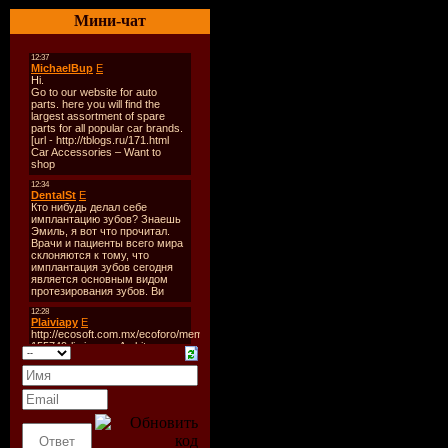
Лейбл:
Mo
Мини-чат
Team
Год выход
Жанр:
Po
Количеств
Звук:
mp3
Битрейд:
Продолжи
01:17:15
Размер:
1