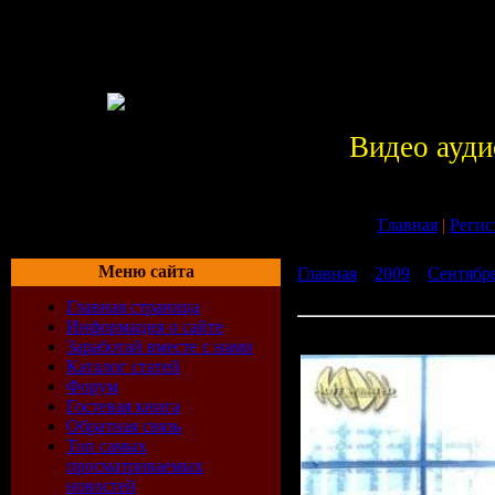
Видео ауди
Главная
|
Регис
Меню сайта
Главная
»
2009
»
Сентябр
vol.6 (2009)
Главная страница
Информация о сайте
VA - Heartbeat Emotions - 
Заработай вместе с нами
Каталог статей
Форум
Гостевая книга
Обратная связь
Топ самых
просматриваемых
новостей