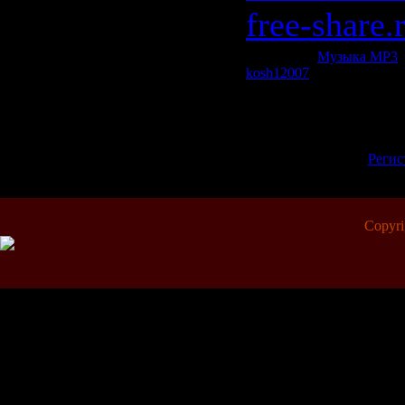
free-share.
Категория:
Музыка МР3
|
kosh12007
| Рейтинг: 0.0/0
Всего комментариев:
0
Добавлять комментарии м
пол
[
Регис
Copyr