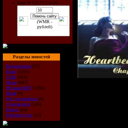
Ваш IP 216.73.216.60
(WMR -
рублей)
Разделы новостей
Видеоклипы
[23]
Кино
[1101]
Софт
[810]
Игры
[687]
Музыка МР3
[1366]
Metal
[0]
Исполнит
Всё для мобилы
[8]
Аудиокниги
[140]
Альбом:
H
Книги
[64]
Рабочий стол
[15]
Emotions -