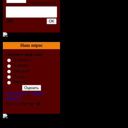
Треклист:
200
01 - Vladi
David's So
Наш опрос
02 - Julee 
Оцените мой сайт
Отлично
Angelo Bad
Хорошо
Неплохо
The Nighti
Плохо
Ужасно
03 - A-ha -
Результаты
|
Архив
Rain
опросов
Всего ответов:
68
04 - Bruce 
Streets of 