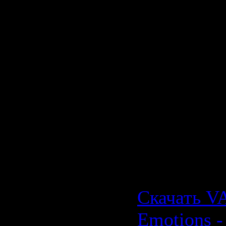
14 - The Ke
Roses of R
15 - Richa
And Forev
16 - All 4 
17 - Ten Sh
Скачать V
Emotions -
Скачать VA
Emotions - 