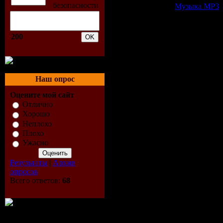
Категория:
Музыка МР3
|
Всего комментариев:
0
Добавлять ком
200
Наш опрос
Оцените мой сайт
Отлично
Хорошо
Неплохо
Плохо
Ужасно
Результаты
|
Архив
опросов
Всего ответов:
68