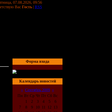
тница, 07.08.2026, 09:56
етствую Вас
Гость
|
RSS
Форма входа
04:07
Календарь новостей
«
Сентябрь 2009
»
Пн
Вт
Ср
Чт
Пт
Сб
Вс
1
2
3
4
5
6
7
8
9
10
11
12
13