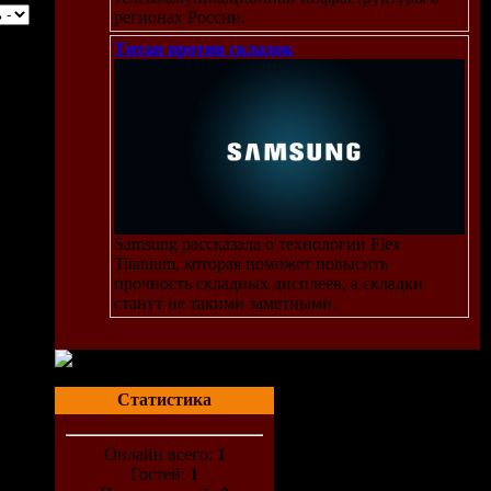
регионах России.
Титан против складок
Samsung рассказала о технологии Flex
Titanium, которая поможет повысить
прочность складных дисплеев, а складки
станут не такими заметными.
Статистика
Онлайн всего:
1
Гостей:
1