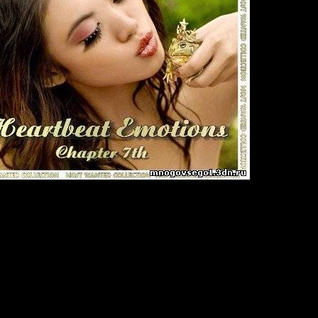
ns - volume 7
m
18:43