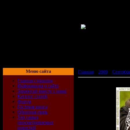
Меню сайта
Главная
»
2009
»
Сентябр
Главная страница
VA - Heartbeat Emotions - 
Информация о сайте
Заработай вместе с нами
Каталог статей
Форум
Гостевая книга
Обратная связь
Топ самых
просматриваемых
новостей