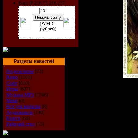
Ваш IP 216.73.216.237
(WMR -
рублей)
Разделы новостей
Видеоклипы
[23]
Кино
[1101]
Софт
[810]
Исполнитель:
VA
Игры
[687]
Альбом:
Heartbeat Emotio
Музыка МР3
[1366]
Лейбл:
Most Wanted Tea
Metal
[0]
Год выхода:
2009
Всё для мобилы
[8]
Жанр:
Pop
Аудиокниги
[140]
Количество треков:
17
Книги
[64]
Звук:
mp3
Рабочий стол
[15]
Битрейд:
256 kbps
Продолжительность:
01:
Размер:
146 Mb