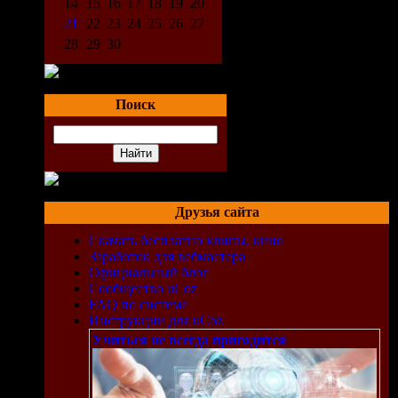
14
15
16
17
18
19
20
21
22
23
24
25
26
27
28
29
30
Поиск
Друзья сайта
Скачать бесплатно клипы, кино
Заработок для вебмастера
Официальный блог
Сообщество uCoz
FAQ по системе
Инструкции для uCoz
Учиться не всегда пригодится