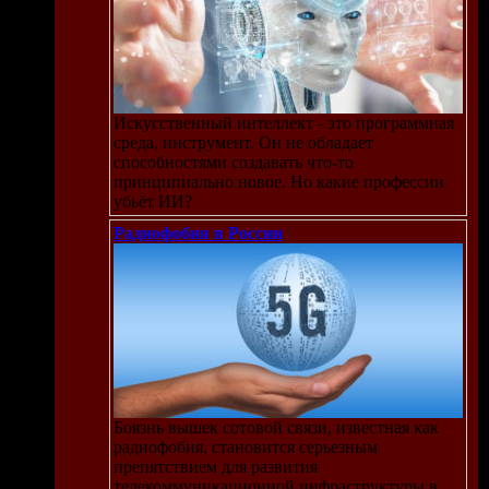
Искусственный интеллект - это программная
среда, инструмент. Он не обладает
способностями создавать что-то
принципиально новое. Но какие профессии
убьёт ИИ?
Радиофобия в России
Боязнь вышек сотовой связи, известная как
радиофобия, становится серьезным
препятствием для развития
телекоммуникационной инфраструктуры в