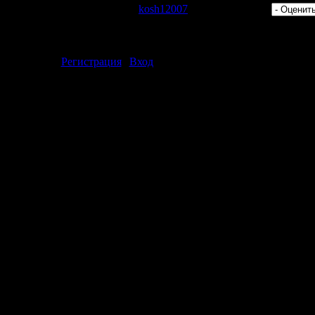
 Просмотров: 386 | Добавил:
kosh12007
| Рейтинг: 0.0/0 |
ментарии могут только зарегистрированные пользователи.
[
Регистрация
|
Вход
]