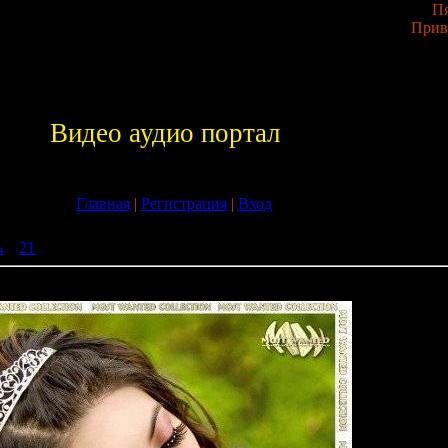
Пя
Прив
Видео аудио портал
Главная
|
Регистрация
|
Вход
ь
»
21
» VA - Heartbeat Emotions - vol.7 (2009)
vol.7 (2009)