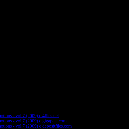
Badalamenti - Falling
 You Still Love Me Tomorrow
res 2 U
er of Love
ou Seen Her
 Flame
u Really Want To Hurt Me
 Forgive Me
eh Cherry - 7 Seconds
bastase una canzone
 Delicate
Dancer
 Andrea Bocelli - Time To Say Goodbye
motions - vol.7
ions - vol.7 (2009) с 4files.net
tions - vol.7 (2009) с gigapeta.com
tions - vol.7 (2009) с depositfiles.com