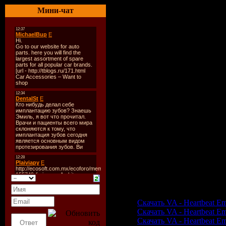
Мини-чат
Треклист:
01 - Julee Cruise & Angelo 
02 - Laura Branigan - Will
03 - Seal - Love's Divine
04 - Dune - Nothing Compa
05 - Celine Dion - The Pow
06 - Sade - Kiss of Life
07 - MC Hammer - Have Y
08 - The Bangles - Eternal
09 - Culture Club - Do Yo
10 - Bryan Adams - Please
11 - Youssou N'Dour & Nen
12 - Eros Ramazzotti - Se 
13 - Elton John - Nikita
14 - Gabrielle - Rise
15 - Terence Trent D'Arby -
16 - Tina Turner - Private 
17 - Sarah Brightman feat.
Скачать VA - Heartbeat E
Скачать VA - Heartbeat Emot
Скачать VA - Heartbeat Emo
Скачать VA - Heartbeat Emo