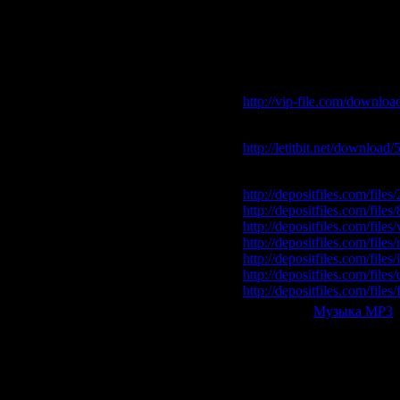
49. The Stabbers feat Amr
50. Wild & Klosman - Sav
Скачать "Sborka vol.124
Vip-File Одним файлом
http://vip-file.com/downloa
Letitbit Одним файлом:
http://letitbit.net/download
Depositfiles:
http://depositfiles.com/file
http://depositfiles.com/file
http://depositfiles.com/file
http://depositfiles.com/files
http://depositfiles.com/files
http://depositfiles.com/file
http://depositfiles.com/files
Категория:
Музыка МР3
|
Всего комментариев:
0
Добавлять ком