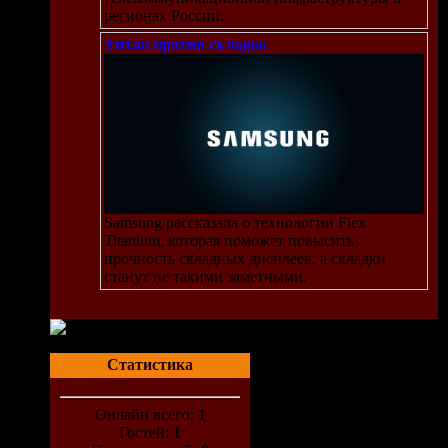
регионах России.
Титан против складок
Samsung рассказала о технологии Flex
Titanium, которая поможет повысить
прочность складных дисплеев, а складки
станут не такими заметными.
Статистика
Онлайн всего:
1
Гостей:
1