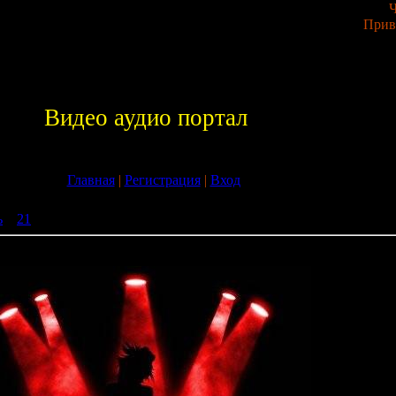
Ч
Прив
Видео аудио портал
Главная
|
Регистрация
|
Вход
ь
»
21
» Sborka vol.124 (2009)