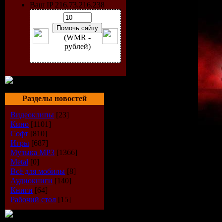
Ваш IP 216.73.216.238
(WMR -
рублей)
Разделы новостей
Видеоклипы
[23]
Кино
[1101]
Софт
[810]
Исполнитель:
VA
Игры
[687]
Альбом:
Sborka vol.124
Музыка МР3
[1366]
Дата выпуска:
01.08.200
Metal
[0]
Стиль:
Electro-House
Всё для мобилы
[8]
Количество композиций
Аудиокниги
[140]
Время звучания:
298 mi
Книги
[64]
Размер:
652 Mb
Рабочий стол
[15]
Битрейт:
320 kbps / 44.1k
Tracklist: