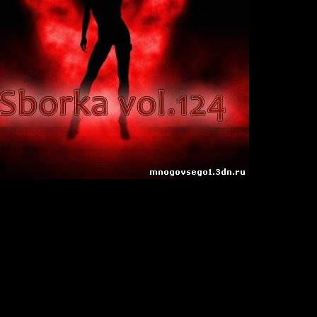
9
:
50
n
Hz/ Joint-Stereo