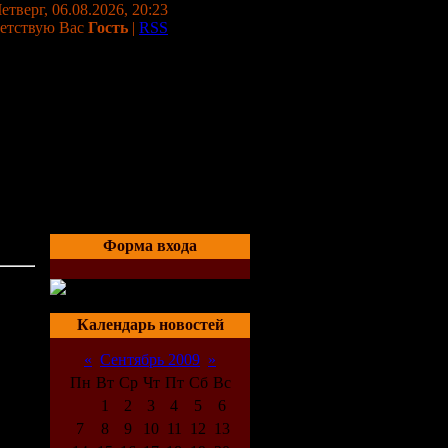
етверг, 06.08.2026, 20:23
етствую Вас
Гость
|
RSS
Форма входа
04:09
Календарь новостей
«
Сентябрь 2009
»
Пн
Вт
Ср
Чт
Пт
Сб
Вс
1
2
3
4
5
6
7
8
9
10
11
12
13