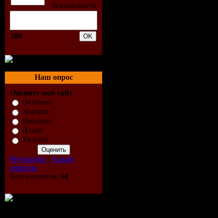
24. Fast Foot feat Dirty Bas
25. Fm Audio - Killer (Flo
26. Fragma - Memory (Hali
27. Future Breeze - Fade T
200
28. Future Phunk - Let Me 
29. Gareth emery - Another
30. Hell - Ektrik - Jaheira 
31. Indiscreet - R3000 (Hi
32. Jad Taxx - Benazzi is D
Наш опрос
33. Jelo & Adam K - The G
34. Joachim Garraud - Moi
Оцените мой сайт
35. Kalwi & Remi - Stop (F
Отлично
36. Lil Jon - what u gon 
Хорошо
37. Linkin Park - New Divi
Неплохо
38. Morgan Farelly - All I
Плохо
39. Mozzymann - Never (E
Ужасно
40. Mozzymann - Only (Alc
41. Mr. Da - Nos feat. Flo
Результаты
|
Архив
42. Ollie Ple - Lost In The
опросов
43. Prey - Wadowad (Origi
Всего ответов:
68
44. Santa Esmeralda - Don
45. Sashimi Planet - Shelt
46. SkipBase - Uhhh Yeaa
47. Stoy & Miss Torn - Sek
48. The disco villains - We