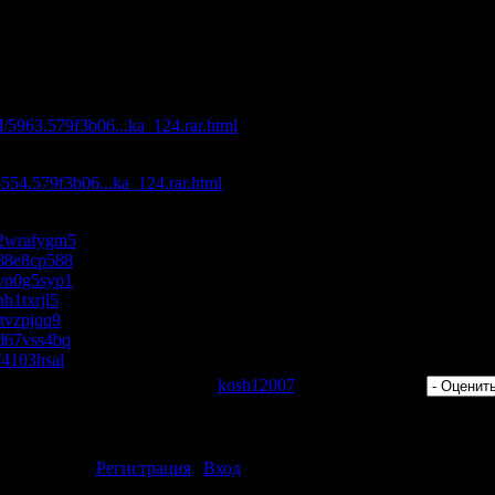
ick Channa - Revolution (Sweet Cheat Remix)
e Me (Wk Club Remix)
 (2009)"
с максимальной скоростью:
d/5963.579f3b06...ka_124.rar.html
/5554.579f3b06...ka_124.rar.html
s/2wrafygm5
s/88e8cp588
s/vn0g5syp1
/nh1txrjl5
/itvzpjqq9
s/d67vss4bq
/f4103hsal
 Просмотров: 456 | Добавил:
kosh12007
| Рейтинг: 0.0/0 |
ментарии могут только зарегистрированные пользователи.
[
Регистрация
|
Вход
]