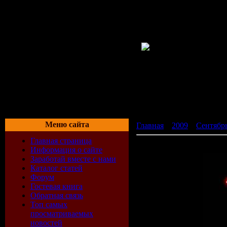
Меню сайта
Главная
»
2009
»
Сентябр
Главная страница
Sborka vol.124 (2009)
Информация о сайте
Заработай вместе с нами
Каталог статей
Форум
Гостевая книга
Обратная связь
Топ самых
просматриваемых
новостей