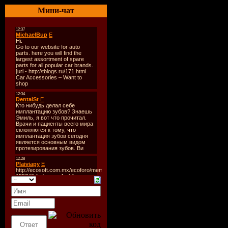
----------
Мини-чат
1. Acidkids - Callahan
2. Acidkids - Mad Mahone
3. Adam Rickfors - Red Lig
4. Akcent - On & On (Ren
5. Albin Myers - Times Lik
6. Alex Berti - Bang Bang 
7. Alex GOPHER - Handgun
8. Alextrackone - Surrounds
9. Alextrackone - We Are I
10. Andy jay powell - Child
11. Atb pres. Flanders - B
12. Bacon popper - Free
13. Bastian Van Shield - Fr
14. Bastian van shield - Wit
15. Brisby & Jingles feat 
16. Christopher Francis & 
17. Cybersutra Feat Tiff L
18. David Guetta - World I
19. Dj eXisTT Cara Dove
20. DJ Malvich - The Cat
21. DJ Solovey - Electro Sp
22. DJ Viduta - Let me Fee
23. DJs From Mars - Dont 