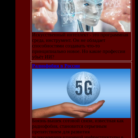
Искусственный интеллект - это программная
среда, инструмент. Он не обладает
способностями создавать что-то
принципиально новое. Но какие профессии
убьёт ИИ?
Радиофобия в России
Боязнь вышек сотовой связи, известная как
радиофобия, становится серьезным
препятствием для развития
телекоммуникационной инфраструктуры в