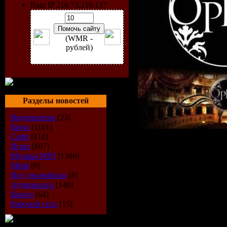
Ваш IP 216.73.216.137
(WMR -
рублей)
Разделы новостей
Видеоклипы
[23]
Кино
[1101]
Софт
[810]
Исполнитель:
Игры
[687]
Музыка МР3
[1366]
Альбом:
"OPER
Metal
[0]
Present Kix? B
Всё для мобилы
[8]
Аудиокниги
[140]
by dj Стронци
Книги
[64]
Рабочий стол
[15]
Жанр:
House/ 
Год выпуска: