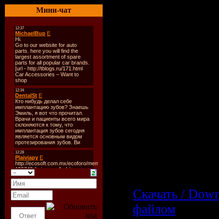
Кол-во компо
Мини-чат
Битрейт:
320 
Размер:
157 m
Tracklist:
N/A
Скачать VA-"
Якут Present 
Play! - mixed 
Стронций (04/
Letitbit.net:
Скачать / Dow
файлом