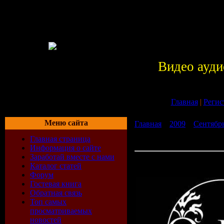
Видео ауди
Главная
|
Регис
Меню сайта
Главная
»
2009
»
Сентябр
club: Якут Present Kix? Box
Главная страница
Стронций (04/09/2009)
Информация о сайте
Заработай вместе с нами
VA-\"OPERA\" club: Якут 
Каталог статей
Play! - mixed by dj Строн
Форум
Гостевая книга
Обратная связь
Топ самых
просматриваемых
новостей