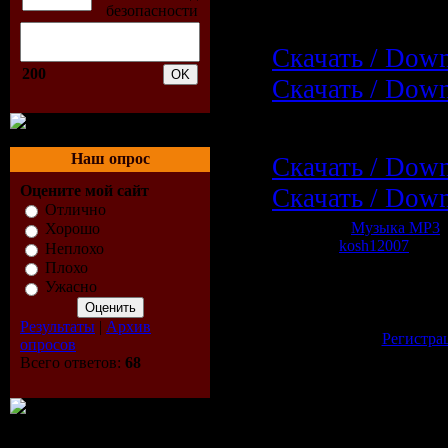
Depositfiles.c
Скачать / Downl
200
Скачать / Downl
Uploadbox.co
Наш опрос
Скачать / Downl
Оцените мой сайт
Скачать / Downl
Отлично
Категория:
Музыка МР3
|
Хорошо
Добавил:
kosh12007
| Рей
Неплохо
Плохо
Всего комментариев:
0
Ужасно
Добавлять коммент
зарегистрированн
Результаты
|
Архив
[
Регистра
опросов
Всего ответов:
68