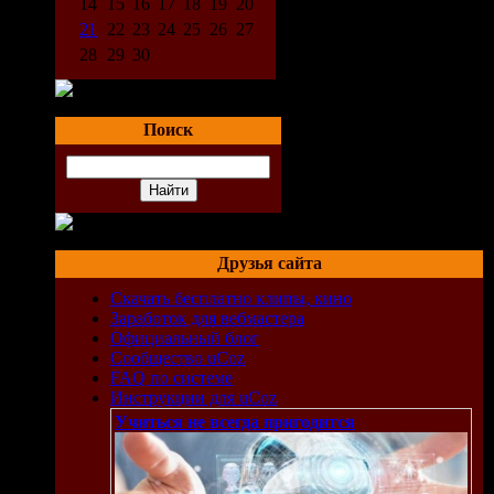
14
15
16
17
18
19
20
21
22
23
24
25
26
27
28
29
30
Поиск
Друзья сайта
Скачать бесплатно клипы, кино
Заработок для вебмастера
Официальный блог
Сообщество uCoz
FAQ по системе
Инструкции для uCoz
Учиться не всегда пригодится