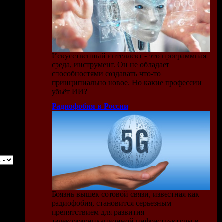
Искусственный интеллект - это программная
среда, инструмент. Он не обладает
способностями создавать что-то
принципиально новое. Но какие профессии
убьёт ИИ?
Радиофобия в России
Боязнь вышек сотовой связи, известная как
радиофобия, становится серьезным
препятствием для развития
телекоммуникационной инфраструктуры в