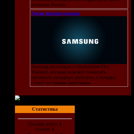
регионах России.
Титан против складок
Samsung рассказала о технологии Flex
Titanium, которая поможет повысить
прочность складных дисплеев, а складки
станут не такими заметными.
Статистика
Онлайн всего:
1
Гостей:
1