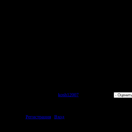
tansma
 Mi Plan (2009)"
 Просмотров: 444 | Добавил:
kosh12007
| Рейтинг: 0.0/0 |
ментарии могут только зарегистрированные пользователи.
[
Регистрация
|
Вход
]