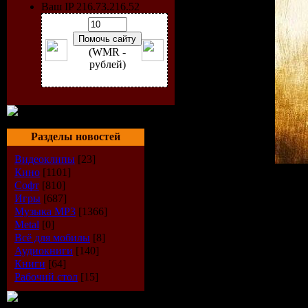
Ваш IP 216.73.216.52
(WMR -
рублей)
Разделы новостей
Видеоклипы
[23]
Кино
[1101]
Исполнитель:
Nelly Furt
Софт
[810]
Альбом:
Mi Plan
Игры
[687]
Жанр:
Pop
Музыка МР3
[1366]
Дата выпуска:
14-09-20
Metal
[0]
Количество треков:
11
Всё для мобилы
[8]
Формат:
MP3
Аудиокниги
[140]
Битрейт:
VBR kbps
Книги
[64]
Время звучания:
44:33 m
Рабочий стол
[15]
Размер:
65 MB
Tracklist: