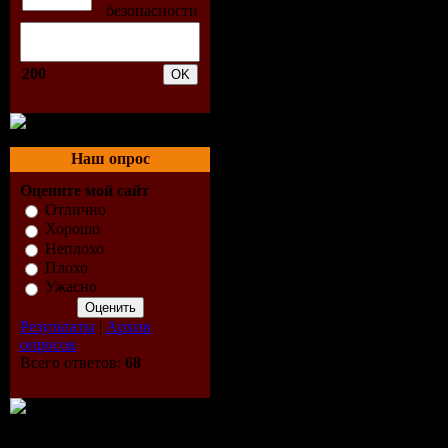
200
Наш опрос
Оцените мой сайт
Отлично
Хорошо
Неплохо
Плохо
Ужасно
Результаты
|
Архив
опросов
Всего ответов:
68