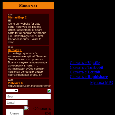
01. Manos Al Aire
Мини-чат
02. Mas
03. Mi Plan
04. Sueсos
05. Bajo Otra Luz
06. Vacaciуn
07. Suficiente Tiempo
08. Fuerte
09. Silencio
10. Como Lluvia
11. Feliz Cumpleaсos / Fan
Скачать "Nelly Furtado -
Скачать с
Vip-file
Скачать с
Turbobit
Скачать с
Letitbit
Скачать с
Rapidshare
Категория:
Музыка МР3
|
Всего комментариев:
0
Добавлять ком