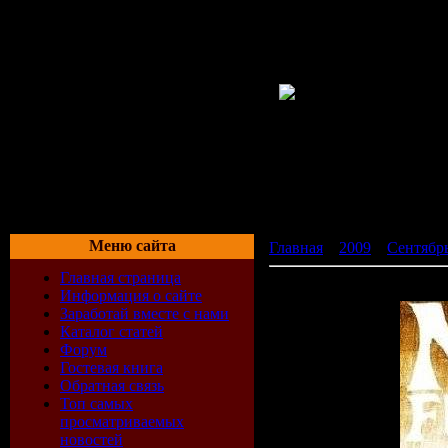
Меню сайта
Главная
»
2009
»
Сентябр
Главная страница
Nelly Furtado - Mi Plan (2
Информация о сайте
Заработай вместе с нами
Каталог статей
Форум
Гостевая книга
Обратная связь
Топ самых
просматриваемых
новостей