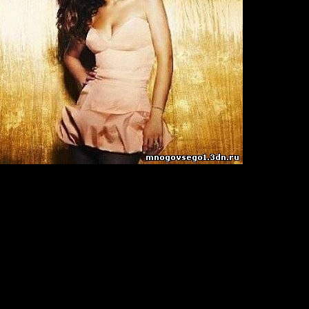
ado
09
in