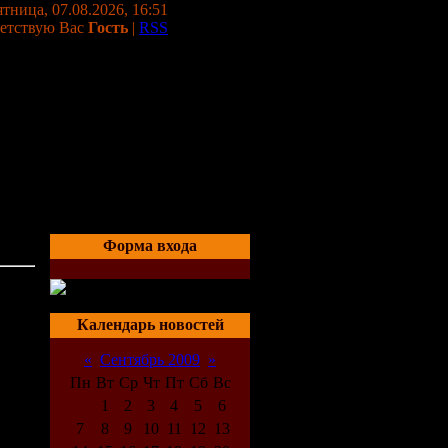
тница, 07.08.2026, 16:51
етствую Вас
Гость
|
RSS
Форма входа
04:09
Календарь новостей
«
Сентябрь 2009
»
Пн
Вт
Ср
Чт
Пт
Сб
Вс
1
2
3
4
5
6
7
8
9
10
11
12
13