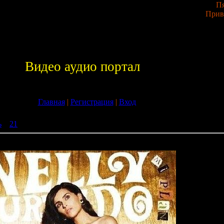
Пя
Прив
Видео аудио портал
Главная
|
Регистрация
|
Вход
ь
»
21
» Nelly Furtado - Mi Plan (2009)
009)