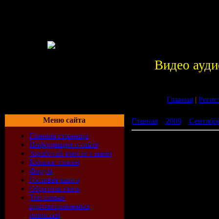
Видео ауди
Главная
|
Регис
Меню сайта
Главная
»
2009
»
Сентябр
Главная страница
Euphoric Emotions Vol 4 (
Информация о сайте
Заработай вместе с нами
Каталог статей
Форум
Гостевая книга
Обратная связь
Топ самых
просматриваемых
новостей