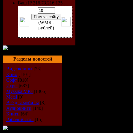
Ваш IP 216.73.216.125
(WMR -
рублей)
Разделы новостей
Видеоклипы
[23]
Кино
[1101]
Софт
[810]
Игры
[687]
Artist:
VA
Музыка МР3
[1366]
Metal
[0]
Всё для мобилы
[8]
Album:
Eup
Аудиокниги
[140]
Книги
[64]
Year:
2009
Рабочий стол
[15]