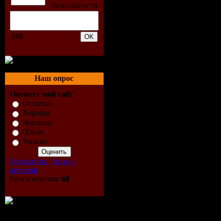
04. Peter M
05. Way Ou
200
06. Deems 
07. M6 - De
Наш опрос
08. BT - M
Оцените мой сайт
Отлично
09. Mark O
Хорошо
Неплохо
Плохо
CD 02:
Ужасно
01. Markus
Результаты
|
Архив
опросов
Всего ответов:
68
02. Ronski
Mashup)