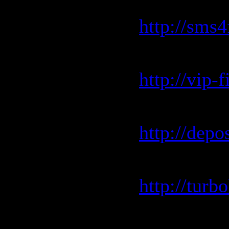
sms4file.c
http://sms
vip-file.c
http://vip-
depositfil
http://depo
turbobit.n
http://turb
letitbit.net