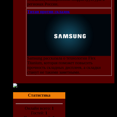
регионах России.
Титан против складок
Samsung рассказала о технологии Flex
Titanium, которая поможет повысить
прочность складных дисплеев, а складки
станут не такими заметными.
Статистика
Онлайн всего:
1
Гостей:
1