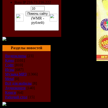
Ваш IP 216.73.216.222
(WMR -
рублей)
Разделы новостей
Видеоклипы
[23]
Кино
[1101]
Софт
[810]
Жанр:
Pop
Игры
[687]
Год выхода:
2009
Музыка МР3
[1366]
К-во треков:
100
Metal
[0]
Формат:
МР3
Всё для мобилы
[8]
Качество:
256 kbps
Аудиокниги
[140]
Размер:
690Mb
Книги
[64]
Рабочий стол
[15]
Треклист:
001.Михаил Шелег - За те
002.Александр Солодуха 