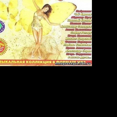
бя.
- Калина.