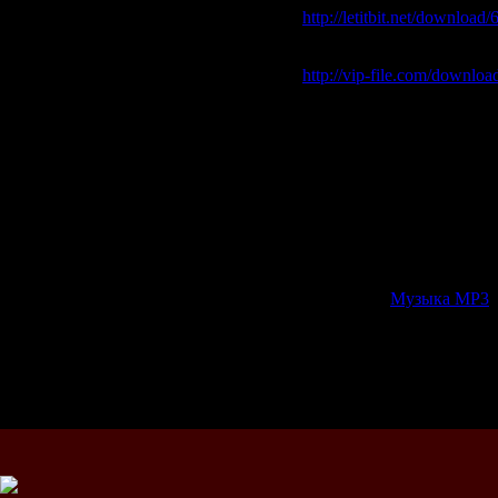
http://letitbit.net/download
Vip-file.com - Одним ф
http://vip-file.com/downloa
+Rapidshare.com:
http://rapidshare.com/files
http://rapidshare.com/files
http://rapidshare.com/files
http://rapidshare.com/files
http://rapidshare.com/files
http://rapidshare.com/files
http://rapidshare.com/files
http://rapidshare.com/files
Категория:
Музыка МР3
|
Всего комментариев:
0
Добавлять ком