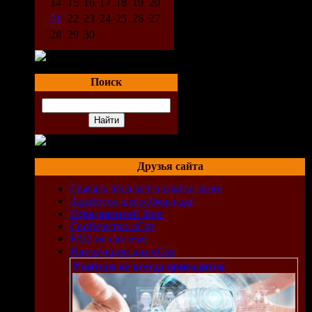
14
15
16
17
18
19
20
21
22
23
24
25
26
27
28
29
30
Поиск
Друзья сайта
Скачать бесплатно клипы, кино
Заработок для вебмастера
Официальный блог
Сообщество uCoz
FAQ по системе
Инструкции для uCoz
Учиться не всегда пригодится