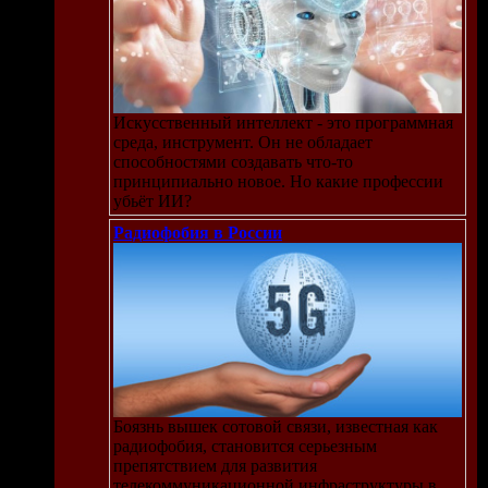
Искусственный интеллект - это программная
среда, инструмент. Он не обладает
способностями создавать что-то
принципиально новое. Но какие профессии
убьёт ИИ?
Радиофобия в России
Боязнь вышек сотовой связи, известная как
радиофобия, становится серьезным
препятствием для развития
телекоммуникационной инфраструктуры в