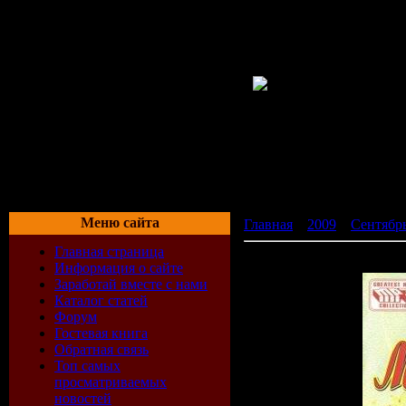
Меню сайта
Главная
»
2009
»
Сентябр
Главная страница
За Тебя, Моя Женщина! (
Информация о сайте
Заработай вместе с нами
Каталог статей
Форум
Гостевая книга
Обратная связь
Топ самых
просматриваемых
новостей