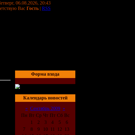
етверг, 06.08.2026, 20:43
етствую Вас
Гость
|
RSS
Форма входа
04:10
Календарь новостей
«
Сентябрь 2009
»
Пн
Вт
Ср
Чт
Пт
Сб
Вс
1
2
3
4
5
6
7
8
9
10
11
12
13