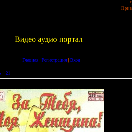
Ч
Прив
Видео аудио портал
Главная
|
Регистрация
|
Вход
ь
»
21
» За Тебя, Моя Женщина! (2009)
2009)