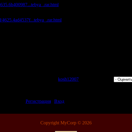
/6635.6b400987...tebya_.rar.html
айлом с максимальной скоростью:
d/4625.4ad4537f...tebya_.rar.html
/261032238/za_tebya.part1.rar
/261032231/za_tebya.part2.rar
/261032423/za_tebya.part3.rar
/261032813/za_tebya.part4.rar
/261032815/za_tebya.part5.rar
/261032233/za_tebya.part6.rar
/261032234/za_tebya.part7.rar
/261032232/za_tebya.part8.rar
 Просмотров: 428 | Добавил:
kosh12007
| Рейтинг: 0.0/0 |
ментарии могут только зарегистрированные пользователи.
[
Регистрация
|
Вход
]
Copyright MyCorp © 2026