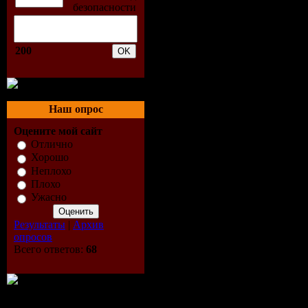
028.Марина Хлебникова 
029.Руки Вверх - Доброй,
030.Rusалки - Василий.
031.Александр Маршал и А
200
032.Жасмин - Первый бл
033.Витас - Птица счасть
034.Дима Билан - Я тебя
035.Николай Басков и Со
036.Владимир Девятов - 
Наш опрос
037.Mr. Credo - Стаи бел
Оцените мой сайт
038.Гости из Будущего - 
039.Олег Газманов - Пом
Отлично
040.Белла Гризо и Базили
Хорошо
041.Михаил Шуфутински
Неплохо
042.Филипп Киркоров и М
Плохо
043.Юрий Антонов - Нет 
Ужасно
044.Игорь Корнелюк - Гор
045.Семен Канада - Родн
Результаты
|
Архив
046.Таисия Повалий - О
опросов
047.Александр Солодуха 
Всего ответов:
68
048.Лада Дэнс - Контрол
049.Владимир Асимов - Н
050.Алла Пугачева - Любо
051.Непара - Другая при
052.Белый День - Чужая 