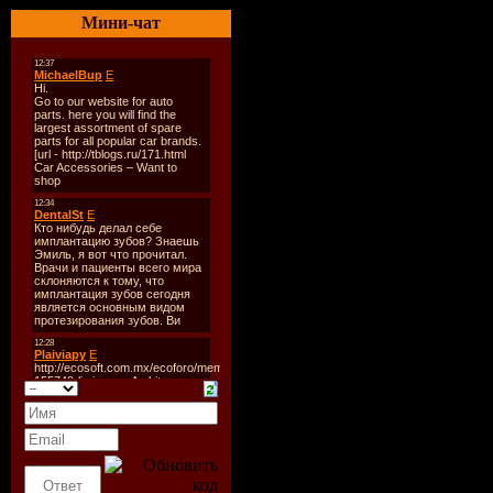
003.Алена Высотская - В
Мини-чат
004.София Ротару - Один 
005.Николай Басков - Ша
006.Айдамир Мугу - Черн
007.Игорь Николаев - Вы
008.Кабриолет - А я люб
009.Михаил Боярский - С
010.Филипп Киркоров - 
011.Любовь Успенская - 
012.Ирина Аллегрова - У
013.Александр Серов - Я 
014.Перцы - Ревнивая.
015.Игорь Саруханов - Ж
016.Чай Вдвоем - Ты не о
017.Премьер-Министр - Н
018.Александр Буйнов - 
019.Александр Малинин -
020.Кабриолет - Жизнь 
021.Стас Михайлов - Све
022.Дилижанс - Виновата
023.Виктор Королев - За 
024.Елена Неклюдова - Ж
025.Дилижанс - Люблю ц
026.Екатерина Шаврина 
027.Любовь Успенская - 