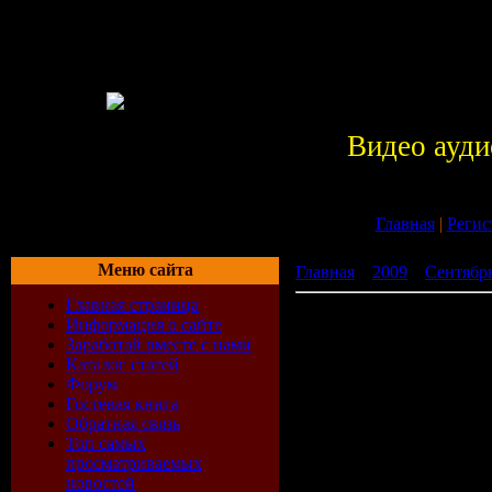
Видео ауди
Главная
|
Регис
Меню сайта
Главная
»
2009
»
Сентябр
Главная страница
Trance Maniacs Party: Radi
Информация о сайте
Заработай вместе с нами
Каталог статей
Форум
Гостевая книга
Обратная связь
Топ самых
просматриваемых
новостей