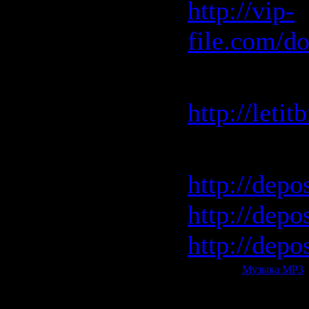
http://vip-
file.com/d
Letitbit 
http://leti
Depositfile
http://depo
http://depo
http://depo
Категория:
Музыка МР3
|
Всего комментариев:
0