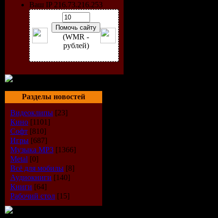
Ваш IP 216.73.216.253
(WMR -
рублей)
Разделы новостей
Видеоклипы
[23]
Кино
[1101]
Софт
[810]
Исполнит
Игры
[687]
Музыка МР3
[1366]
Альбом:
Tr
Metal
[0]
Всё для мобилы
[8]
Аудиокниги
[140]
(Special S
Книги
[64]
Рабочий стол
[15]
Дата выпу