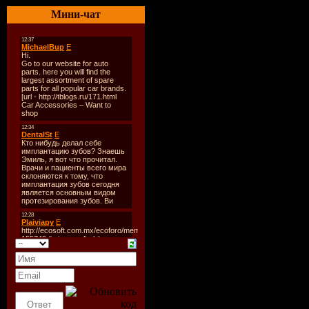
Стиль:
Tra
Мини-чат
Classic Tr
Количест
Время зву
Размер:
2
Битрейт:
3
Tracklist:
----------
01. Dinka -
02. Daniel