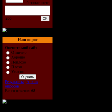
Remix)
200
03. M6 - A
04. Envio 
Наш опрос
05. Senses 
Оцените мой сайт
06. Tritona
Отлично
Хорошо
Неплохо
07. DJ Yvan
Плохо
Ужасно
08. Hi-Jac
Результаты
|
Архив
Mix)
опросов
Всего ответов:
68
09. Danjo 
10. Halcyo