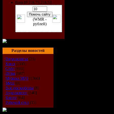
Ваш IP 216.73.216.53
(WMR -
рублей)
Разделы новостей
Видеоклипы
[23]
Artist:
VA
Кино
[1101]
Софт
[810]
Title:
Priva
Игры
[687]
Музыка МР3
[1366]
Label:
Univ
Metal
[0]
Всё для мобилы
[8]
Аудиокниги
[140]
Cat. No.:
2
Книги
[64]
Рабочий стол
[15]
Release Da