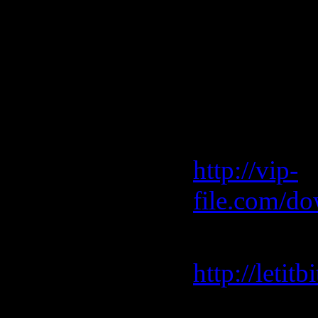
17 michel cl
Скачать "P
Ryan) (27
Vip-File 
http://vip-
file.com/d
Letitbit 
http://leti
Depositfile