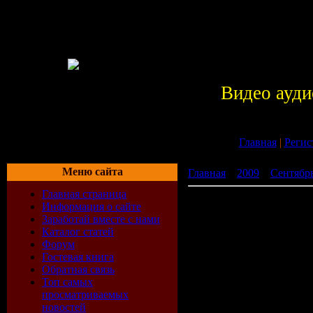
Видео ауди
Главная
|
Регис
Меню сайта
Главная
»
2009
»
Сентябр
Главная страница
Private Fiction 10 (Mixed
Информация о сайте
Заработай вместе с нами
Каталог статей
Форум
Гостевая книга
Обратная связь
Топ самых
просматриваемых
новостей