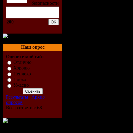
03 ramon ta
04 steve ang
200
05 funkagen
06 super flu
Наш опрос
Оцените мой сайт
07 matteo d
Отлично
Хорошо
08 adam k &
Неплохо
Плохо
09 oliver k
Ужасно
10 nic fanci
Результаты
|
Архив
опросов
Всего ответов:
68
11 oliver h
12 deepgroo