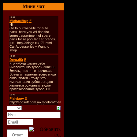
Genre:
Hou
Мини-чат
Tracks:
Mix
Total Time
Total Size:
Quality,Bit
Tracklist:
----------
CD 1:
01 district 
02 namito -