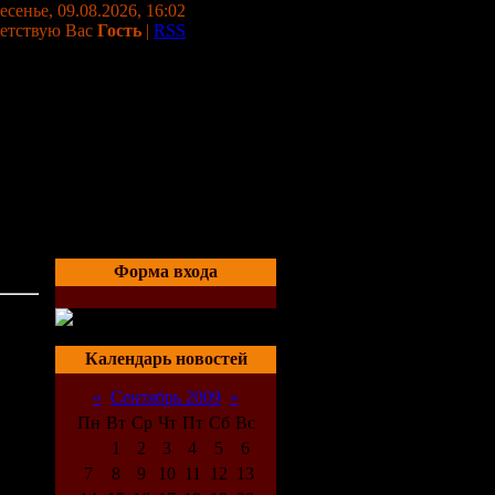
сенье, 09.08.2026, 16:02
етствую Вас
Гость
|
RSS
Форма входа
04:14
Календарь новостей
«
Сентябрь 2009
»
Пн
Вт
Ср
Чт
Пт
Сб
Вс
1
2
3
4
5
6
7
8
9
10
11
12
13