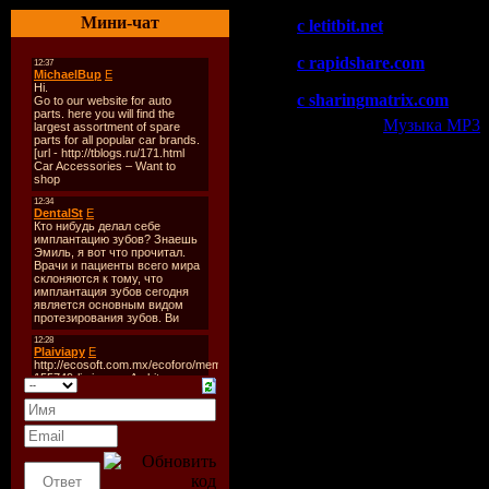
Мини-чат
c letitbit.net
c rapidshare.com
c sharingmatrix.com
Категория:
Музыка МР3
|
Всего комментариев:
0
Добавлять ком