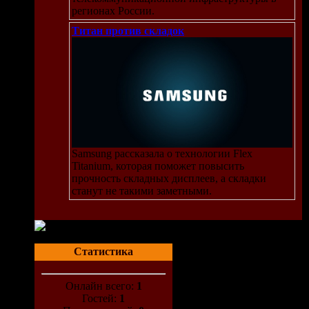
регионах России.
Титан против складок
Samsung рассказала о технологии Flex
Titanium, которая поможет повысить
прочность складных дисплеев, а складки
станут не такими заметными.
Статистика
Онлайн всего:
1
Гостей:
1