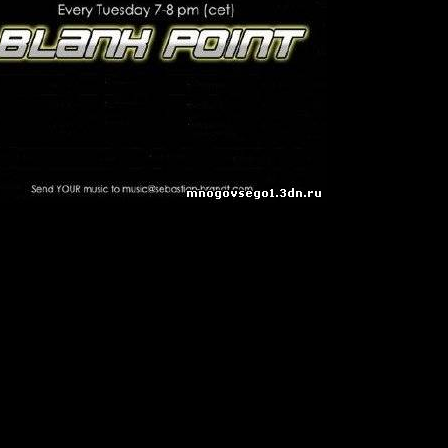
Brandt
t - Blank Point 073 (25-08-2009)":