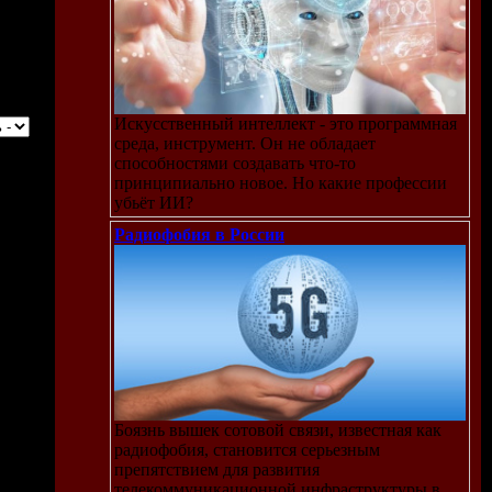
Искусственный интеллект - это программная
среда, инструмент. Он не обладает
способностями создавать что-то
принципиально новое. Но какие профессии
убьёт ИИ?
Радиофобия в России
Боязнь вышек сотовой связи, известная как
радиофобия, становится серьезным
препятствием для развития
телекоммуникационной инфраструктуры в