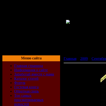
Меню сайта
Главная
»
2009
»
Сентябр
Главная страница
Sebastian Brandt - Blank P
Информация о сайте
Заработай вместе с нами
Каталог статей
Форум
Гостевая книга
Обратная связь
Топ самых
просматриваемых
новостей