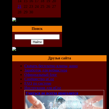
14
15
16
17
18
19
20
21
22
23
24
25
26
27
28
29
30
Поиск
Друзья сайта
Скачать бесплатно клипы, кино
Заработок для вебмастера
Официальный блог
Сообщество uCoz
FAQ по системе
Инструкции для uCoz
Учиться не всегда пригодится