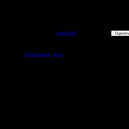
 Просмотров: 424 | Добавил:
kosh12007
| Рейтинг: 0.0/0 |
ментарии могут только зарегистрированные пользователи.
[
Регистрация
|
Вход
]