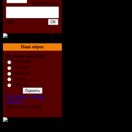
200
Наш опрос
Оцените мой сайт
Отлично
Хорошо
Неплохо
Плохо
Ужасно
Результаты
|
Архив
опросов
Всего ответов:
68