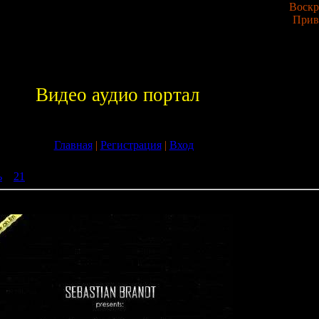
Воскре
Прив
Видео аудио портал
Главная
|
Регистрация
|
Вход
ь
»
21
» Sebastian Brandt - Blank Point 073 (25-08-2009)
oint 073 (25-08-2009)