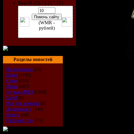
Ваш IP 216.73.217.153
(WMR -
рублей)
Разделы новостей
Исполнитель
: Sebastian 
Видеоклипы
[23]
Радиошоу
: Blank Point
Кино
[1101]
Стиль
: Trance
Софт
[810]
Дата
: 25-08-2009
Игры
[687]
Радио
: AH.fm
Музыка МР3
[1366]
Качество
: 192 kbps
Metal
[0]
Размер
: ~ 74 MB
Всё для мобилы
[8]
Аудиокниги
[140]
TrackList
:
Книги
[64]
Рабочий стол
[15]
In Search .......
Скачать "Sebastian Brand