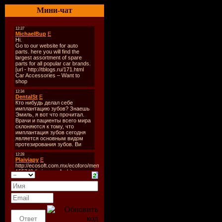
Стиль
: Tr
Мини-чат
Дата
: 25-
Радио
: AH
Качество
:
Размер
: ~
TrackList
:
In Search ...
Скачать "
Brandt - B