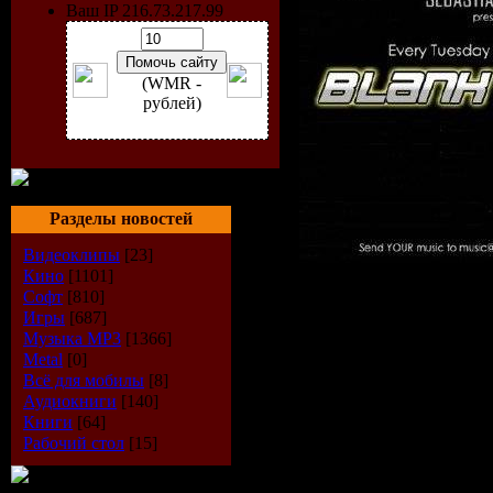
Ваш IP 216.73.217.99
(WMR -
рублей)
Разделы новостей
Видеоклипы
[23]
Кино
[1101]
Исполнит
Софт
[810]
Игры
[687]
Музыка МР3
[1366]
Sebastian 
Metal
[0]
Всё для мобилы
[8]
Радиошоу
Аудиокниги
[140]
Книги
[64]
Point
Рабочий стол
[15]