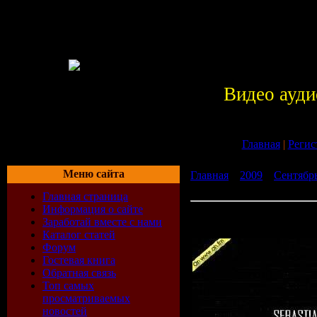
Видео ауди
Главная
|
Регис
Меню сайта
Главная
»
2009
»
Сентябр
Blank Point 073 (25-08-200
Главная страница
Информация о сайте
Sebastian Brandt - Blank P
Заработай вместе с нами
2009)
Каталог статей
Форум
Гостевая книга
Обратная связь
Топ самых
просматриваемых
новостей