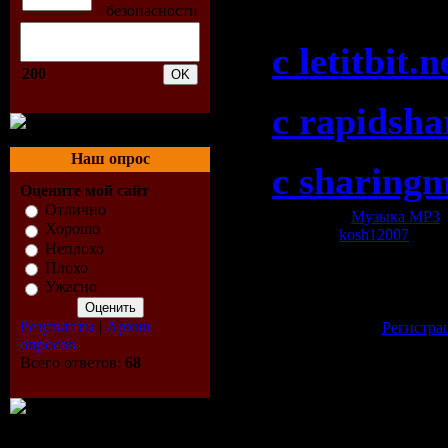
073 (25-08
c letitbit.n
200
c rapidsh
Наш опрос
c sharing
Оцените мой сайт
Отлично
Категория:
Музыка МР3
|
Хорошо
Добавил:
kosh12007
| Рей
Неплохо
Всего комментариев:
0
Плохо
Ужасно
Добавлять коммент
зарегистрированн
Результаты
|
Архив
[
Регистра
опросов
Всего ответов:
68