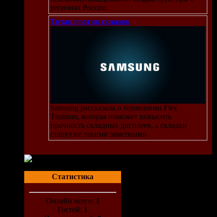
регионах России.
Титан против складок
Samsung рассказала о технологии Flex
Titanium, которая поможет повысить
прочность складных дисплеев, а складки
станут не такими заметными.
Статистика
Онлайн всего:
1
Гостей:
1