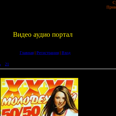
С
Прив
Видео аудио портал
Главная
|
Регистрация
|
Вход
ь
»
21
» XXXL Молодёжный 50+50 (2009)
 (2009)