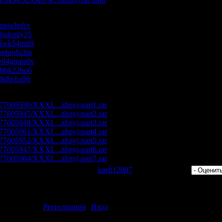
s/mpjs3nfce
s/f6akmly25
s/8wk54mii9
s/behrobi3m
s/e84gmpa0s
s/lbbk22ho6
s/0k8p1u0fr
s/277605930/XXXL...zhnyj.part1.rar
s/277605945/XXXL...zhnyj.part2.rar
s/277605948/XXXL...zhnyj.part3.rar
s/277605961/XXXL...zhnyj.part4.rar
s/277605952/XXXL...zhnyj.part5.rar
s/277605947/XXXL...zhnyj.part6.rar
s/277605904/XXXL...zhnyj.part7.rar
 Просмотров: 360 | Добавил:
kosh12007
| Рейтинг: 0.0/0 |
ментарии могут только зарегистрированные пользователи.
[
Регистрация
|
Вход
]