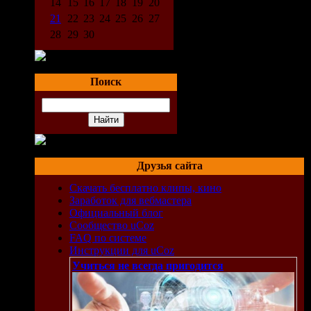
14
15
16
17
18
19
20
21
22
23
24
25
26
27
28
29
30
Поиск
Друзья сайта
Скачать бесплатно клипы, кино
Заработок для вебмастера
Официальный блог
Сообщество uCoz
FAQ по системе
Инструкции для uCoz
Учиться не всегда пригодится