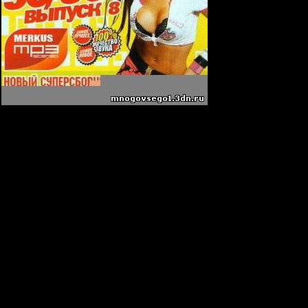
56 kbps
 Davis - Beautiful Day (Club Mix)
есня
lly Rowland - When Love Takes Over
 - Оранжевое Солнце (Dj Fisun Remix)
n - Открой Мое Сердце
entimentale (Remix)
lav & Dj Kirill Clash Remix)