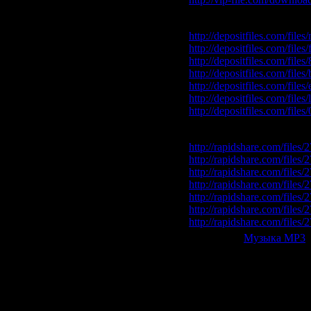
Depositfiles.com
http://depositfiles.com/file
http://depositfiles.com/file
http://depositfiles.com/file
http://depositfiles.com/file
http://depositfiles.com/file
http://depositfiles.com/file
http://depositfiles.com/file
Rapidshare.com
http://rapidshare.com/file
http://rapidshare.com/file
http://rapidshare.com/file
http://rapidshare.com/file
http://rapidshare.com/file
http://rapidshare.com/file
http://rapidshare.com/file
Категория:
Музыка МР3
|
Всего комментариев:
0
Добавлять ком