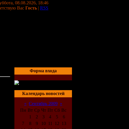
уббота, 08.08.2026, 18:46
етствую Вас
Гость
|
RSS
Форма входа
04:15
Календарь новостей
«
Сентябрь 2009
»
Пн
Вт
Ср
Чт
Пт
Сб
Вс
1
2
3
4
5
6
7
8
9
10
11
12
13