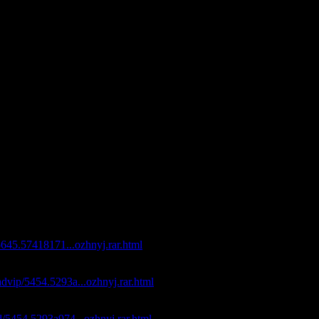
r
кова - Плохая Девчонка
rance Remix)
e
 Открой
 Know
Планета Любовь
Her Down
Забудь
e Candy'S Original Mix)
apan
 Тобой
Gear (2-4 Grooves Radio Edit)
йлом Бесплатно
/5645.57418171...ozhnyj.rar.html
файлом с максимальной скоростью:
advip/5454.5293a...ozhnyj.rar.html
айлом с максимальной скоростью:
d/5454.5293a974...ozhnyj.rar.html