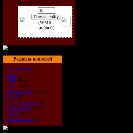
Ваш IP 216.73.217.17
(WMR -
рублей)
Год выпуска:
2009
Количество треков:
100
Разделы новостей
Время звучания:
6:04:53
Видеоклипы
[23]
Формат|Качество:
МP3|2
Размер файла:
668 Mb
Кино
[1101]
Софт
[810]
Треклист:
Игры
[687]
01. Корни - Лепесток
Музыка МР3
[1366]
02. David Amani Feat. John
Metal
[0]
03. П. Воля - Радужная П
Всё для мобилы
[8]
04. David Guetta Feat. Ke
Аудиокниги
[140]
05. Д. Васильев & Couple
Книги
[64]
06. Nelly Furtado - Mas
Рабочий стол
[15]
07. Allysia Feat. Dj Fisu
08. Dj Yankovski - Foule S
09. Винтаж - Ева (Dj Yaros