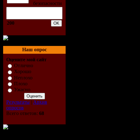
35. Е. Отрадная - Одинок
36. Aysel Feat. Arash - Al
37. Серебро - Скажи, Не 
38. Yann Syena Feat. Mika
200
39. Непара - Нестерео
40. Ysa Ferrer - Sens Interd
41. Fine Stuff A.K.A. 5Iv
42. No Doubt - Stand And 
Наш опрос
43. Слайд - Медведица (S
44. Eddy Wata - The Light 
Оцените мой сайт
45. Сложно - Тебе
Отлично
46. Manian Feat. Aila - Tu
Хорошо
47. Dj Eli Wais Feat. Sang
Неплохо
48. R.I.O - After The Love 
Плохо
49. Dj Leonid Rudenko Fe
Ужасно
50. Darius & Finlay - Do I
51. Quest Pistols - Белая
52. The Rasmus - Justify (
Результаты
|
Архив
53. Dj Feel & Ю. Паго - 
опросов
54. Leonid Rudenko Feat. K
Всего ответов:
68
55. Бьянка - За Тобой
56. Yves Larock - Say Yeah
57. Чай Вдвоем - Слезы 
58. Marius Feat. Giulia - R