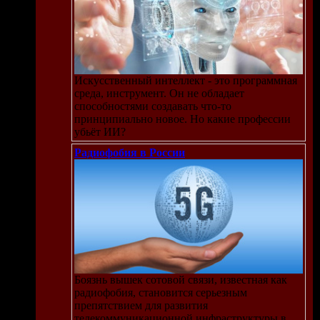
Искусственный интеллект - это программная
среда, инструмент. Он не обладает
способностями создавать что-то
принципиально новое. Но какие профессии
убьёт ИИ?
Радиофобия в России
Боязнь вышек сотовой связи, известная как
радиофобия, становится серьезным
препятствием для развития
телекоммуникационной инфраструктуры в