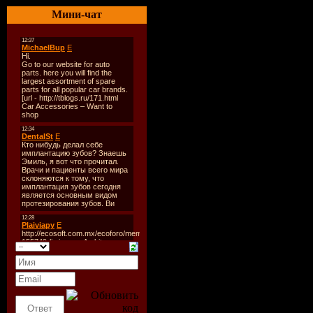
10. Enrique Iglesias Feat. 
Мини-чат
11. Tokio - В Моей Голов
12. Bobina - Invisible Touc
13. 23-45 & 5Ivesta Family 
14. K La Cuard - I Need Y
15. Т9 - Дай Мне Пару М
16. Lady Gaga - Big Girl 
17. Ю. Савичева - Гудба
18. Paul Van Dyk - For An 
19. Aquamarin - Веб-Диза
20. Danny - Radio
21. Иракли - Твои Глаза
22. Yohanna - Is It True (R
23. Пропаганда - Капкан
24. Morandi - Colors
25. Dj Yankovski - Ланды
26. David Tavare - Can Yo
27. Ж. Фриске - Портофи
28. Katy Perry - Times Up
29. Чай Вдвоем - Просто
30. Beyonce - Sweet Drea
31. Демо - Точка
32. Igor Bagdasar Feat. Е 
33. Дискотека Авария - 
34. Inusa Dawuda And Sebas