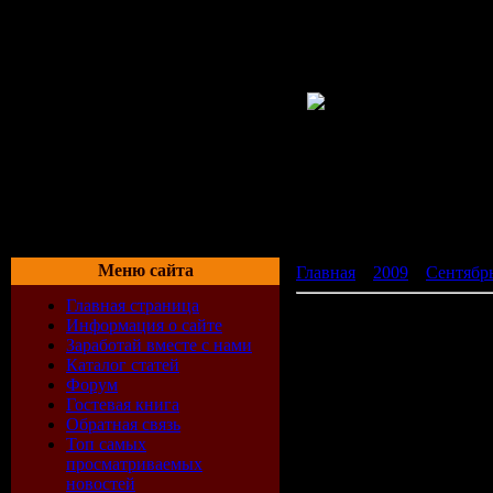
Меню сайта
Главная
»
2009
»
Сентябр
Главная страница
XXXL Молодёжный 50+50
Информация о сайте
Заработай вместе с нами
Каталог статей
Форум
Гостевая книга
Обратная связь
Топ самых
просматриваемых
новостей