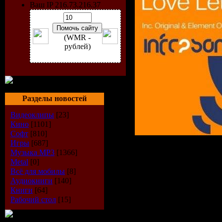
Ваш IP 216.73.216.37
(WMR -
рублей)
Разделы новостей
Видеоклипы
[23]
Кино
[1101]
Софт
[810]
Игры
[687]
Музыка МР3
[1366]
Metal
[0]
Исполнит
Всё для мобилы
[8]
Аудиокниги
[140]
S. feat. Ma
Книги
[64]
Рабочий стол
[15]
Диск:
Love