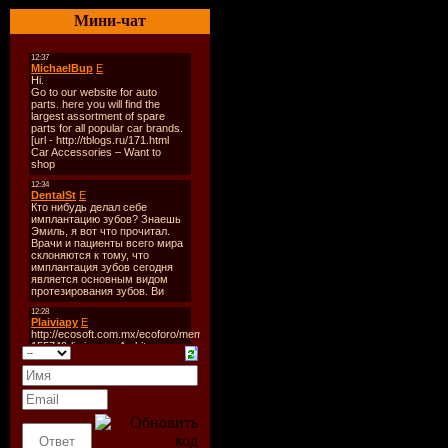
Лэйбл:
Inf
Мини-чат
Progressiv
Каталог:
I
Год Выпус
2009
Стиль:
Tr
Формат:
M
Single
Время Зв
min