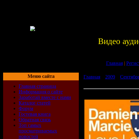
Видео ауди
Главная
|
Регис
Меню сайта
Главная
»
2009
»
Сентябр
- Love Letters (10-08-2009)
Главная страница
Информация о сайте
Damien S. feat. Marcie Joy
Заработай вместе с нами
Каталог статей
Форум
Гостевая книга
Обратная связь
Топ самых
просматриваемых
новостей