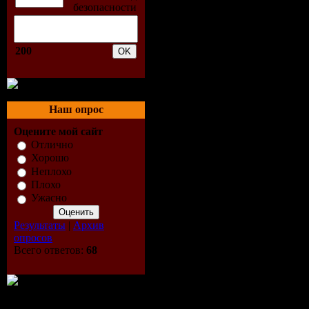
Размер Ф
(rar)
200
Качество:
(CBR) / 44
Наш опрос
Stereo
Оцените мой сайт
Отлично
Трек:
6
Хорошо
Неплохо
Плохо
Track-list:
Ужасно
Результаты
|
Архив
01. Love Le
опросов
Всего ответов:
68
(Original 
02. Love Le