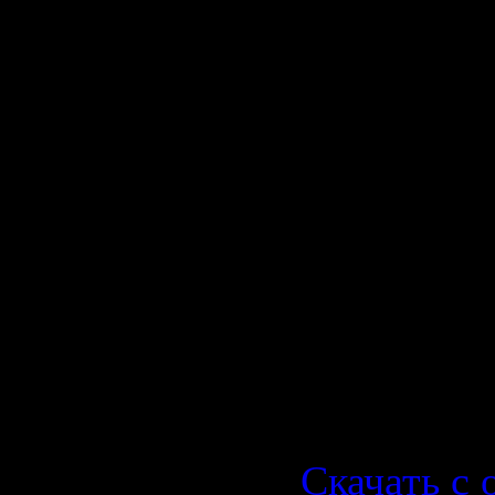
(Element 
03. Love Le
Rouge Rem
04. Love L
Remix)
05. Love Le
(Dubstrume
06. Love Le
(Element 
Скачать с o