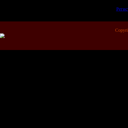
пол
[
Регис
Copyr