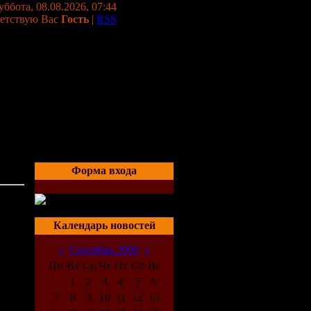
уббота, 08.08.2026, 07:44
етствую Вас
Гость
|
RSS
Форма входа
04:17
Календарь новостей
«
Сентябрь 2009
»
Пн
Вт
Ср
Чт
Пт
Сб
Вс
1
2
3
4
5
6
7
8
9
10
11
12
13