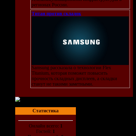
регионах России.
Титан против складок
Samsung рассказала о технологии Flex
Titanium, которая поможет повысить
прочность складных дисплеев, а складки
станут не такими заметными.
Статистика
Онлайн всего:
1
Гостей:
1