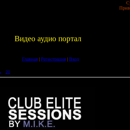
С
Прив
Видео аудио портал
Главная
|
Регистрация
|
Вход
ь
»
21
» M.I.K.E. - Club Elite Sessions 111 (27-08-2009)
ons 111 (27-08-2009)