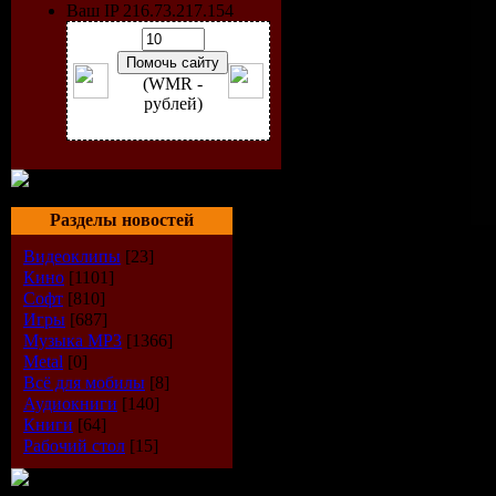
Ваш IP 216.73.217.154
(WMR -
рублей)
Разделы новостей
Исполнитель
: M.I.K.E.
Видеоклипы
[23]
Радиошоу
: Club Elite Ses
Кино
[1101]
Стиль
: Trance
Софт
[810]
Дата
: 27-08-2009
Игры
[687]
Радио
: Di.fm
Музыка МР3
[1366]
Качество
: 256 kbps
Metal
[0]
Размер
: 109 MB
Всё для мобилы
[8]
Выходит в эфир:
еженед
Аудиокниги
[140]
Книги
[64]
TrackList
:
Рабочий стол
[15]
01.Evgeny Bardyuzha - 
02.Temple One pres. Tu 