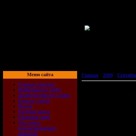
Меню сайта
Главная
»
2009
»
Сентябр
Главная страница
M.I.K.E. - Club Elite Sessi
Информация о сайте
Заработай вместе с нами
Каталог статей
Форум
Гостевая книга
Обратная связь
Топ самых
просматриваемых
новостей