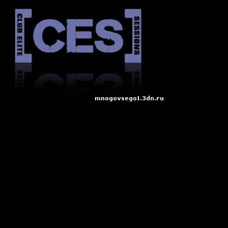
sions
ельно
Selena (Original Club Mix) [NEUROSCIENCE RECORDINGS]
Casa - Betelgeuse (Original Mix) [ENHANCED PROGRESSIVE]