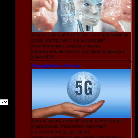
Искусственный интеллект - это программная
среда, инструмент. Он не обладает
способностями создавать что-то
принципиально новое. Но какие профессии
убьёт ИИ?
Радиофобия в России
Боязнь вышек сотовой связи, известная как
радиофобия, становится серьезным
препятствием для развития
телекоммуникационной инфраструктуры в