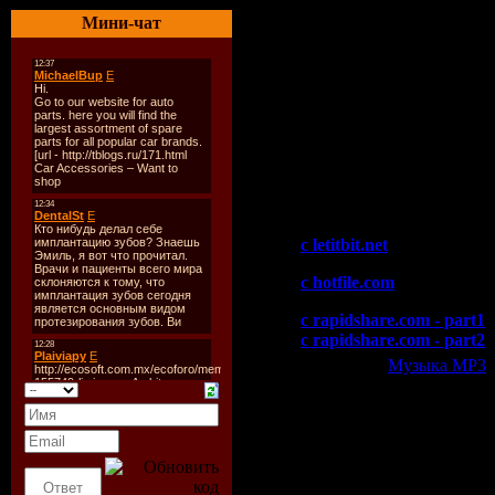
03.Rishab vs. Prayag - St
Мини-чат
04.DJ San - Better Day
05.Pamuya - Vertigo (O
06.Insida - Glowing R
07.Jochen Miller - Brac
08.Heatbeat & Randy Boye
[ISTMO RECORDS]
09.Ultimate - In Our He
10.Chicane - Saltwater [
Скачать "M.I.K.E. - Club 
c letitbit.net
c hotfile.com
c rapidshare.com - part1
c rapidshare.com - part2
Категория:
Музыка МР3
|
Всего комментариев:
0
Добавлять ком