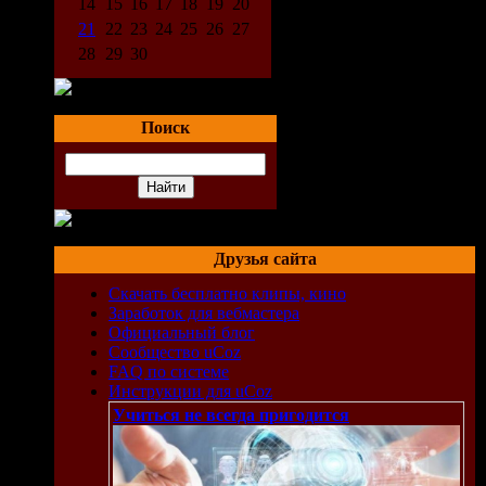
14
15
16
17
18
19
20
21
22
23
24
25
26
27
28
29
30
Поиск
Друзья сайта
Скачать бесплатно клипы, кино
Заработок для вебмастера
Официальный блог
Сообщество uCoz
FAQ по системе
Инструкции для uCoz
Учиться не всегда пригодится