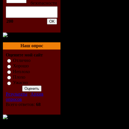
200
Наш опрос
Оцените мой сайт
Отлично
Хорошо
Неплохо
Плохо
Ужасно
Результаты
|
Архив
опросов
Всего ответов:
68