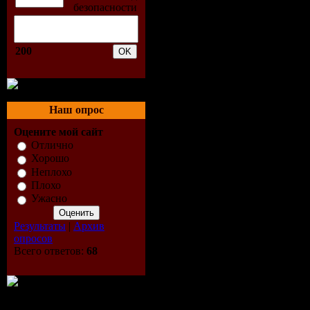
200
Наш опрос
Оцените мой сайт
Отлично
Хорошо
Неплохо
Плохо
Ужасно
Результаты
|
Архив
опросов
Всего ответов:
68