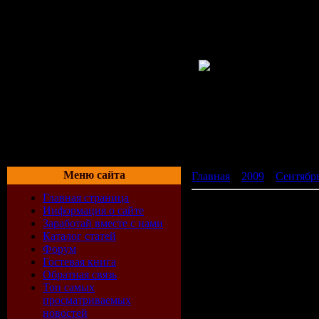
Меню сайта
Главная
»
2009
»
Сентябр
Главная страница
VA - JustElectro (09.09.2
Информация о сайте
Заработай вместе с нами
Каталог статей
Форум
Гостевая книга
Обратная связь
Топ самых
просматриваемых
новостей