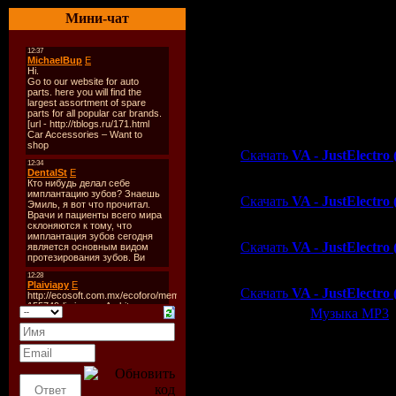
La Roux - Bulletproof (Ti
Мини-чат
Fonzerelli & Akil - Heart 
Martin Solveig - One 2 3 
Groovewatchers - Sexy Girl
David Jordan - Dont Wann
Скачать | Download
vip-file.com-Одним фай
Скачать
VA - JustElectro
sms4file.com-Одним фай
Скачать
VA - JustElectro
letitbit.net-Одним файло
Скачать
VA - JustElectro
depositfiles.com:
Скачать
VA - JustElectro
Категория:
Музыка МР3
|
Всего комментариев:
0
Добавлять ком