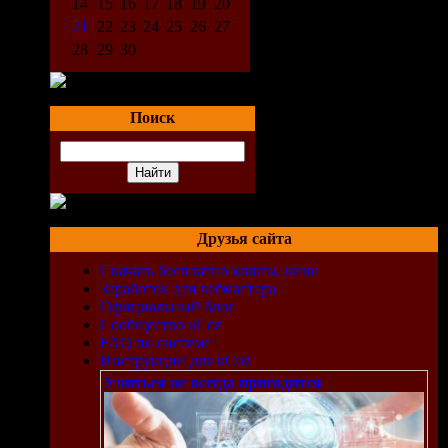
14
15
16
17
18
19
20
21
22
23
24
25
26
27
28
29
30
Поиск
Друзья сайта
Скачать бесплатно клипы, кино
Заработок для вебмастера
Официальный блог
Сообщество uCoz
FAQ по системе
Инструкции для uCoz
Учиться не всегда пригодится