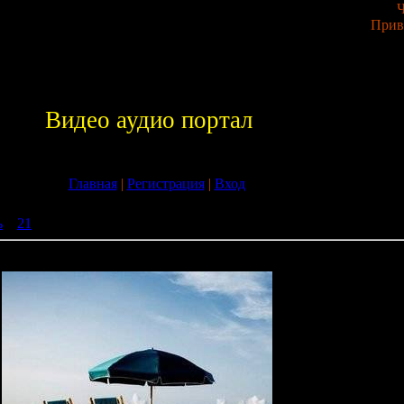
Ч
Прив
Видео аудио портал
Главная
|
Регистрация
|
Вход
ь
»
21
» VA - JustElectro (09.09.2009) MP3
009) MP3