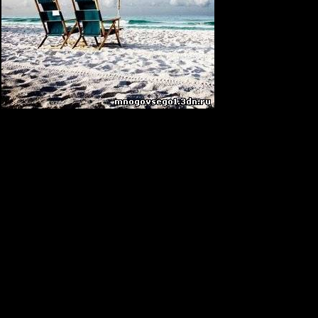
2009) MP3
009) MP3
 / Joint-Stereo
es Of Love (Pink Noisy Remix)
(Streamrocker Remix)
(Original Mix)
 (Dinka D.E.E.P Remix)
ines (Original Mix)