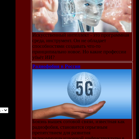
Искусственный интеллект - это программная
среда, инструмент. Он не обладает
способностями создавать что-то
принципиально новое. Но какие профессии
убьёт ИИ?
Радиофобия в России
Боязнь вышек сотовой связи, известная как
радиофобия, становится серьезным
препятствием для развития
телекоммуникационной инфраструктуры в