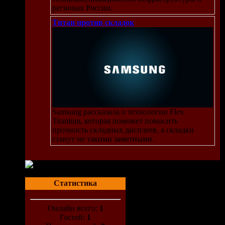
регионах России.
Титан против складок
Samsung рассказала о технологии Flex
Titanium, которая поможет повысить
прочность складных дисплеев, а складки
станут не такими заметными.
Статистика
Онлайн всего:
1
Гостей:
1