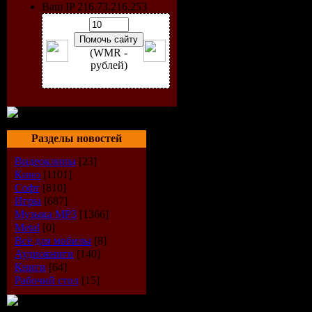
Ваш IP 216.73.216.253
(WMR -
рублей)
VA - JustElectro (09.09.
Artist :
VA
Разделы новостей
Title :
JustElectro (09.09.2
Видеоклипы
[23]
Year
: 09.09.2009
Кино
[1101]
Genre :
Electro House
Софт
[810]
Tracks:
10
Quality :
320kbps / 44.1kHz
Игры
[687]
Total Time :
00:58:40
Музыка МР3
[1366]
Total Sise :
135,00 Mb
Metal
[0]
Всё для мобилы
[8]
Tracklist:
Аудиокниги
[140]
Consoul Trainin - Templat
Книги
[64]
The Teachers - Is It Love 
Рабочий стол
[15]
Passenger 10 - Avantgarde 
Passenger 10 - Avantgarde
Sebastien Benett - Star Airl