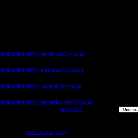
borg Club Remix)
On Fire (Steve Sunray & Tim Ardy Remix)
Four (GrooveStage Remix)
 (Chuckie Radio Edit)
a Hear You Say (Wideboys Club Mix)
лом с максимальной скоростью
 (09.09.2009) MP3
с vip-file.com Download
лом с максимальной скоростью
 (09.09.2009) MP3
с smsfiles.ru Download
м:
 (09.09.2009) MP3
с letitbit.net Download
 (09.09.2009) MP3
с depositfiles.com Download
 Просмотров: 462 | Добавил:
kosh12007
| Рейтинг: 0.0/0 |
ментарии могут только зарегистрированные пользователи.
[
Регистрация
|
Вход
]