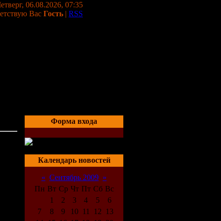
етверг, 06.08.2026, 07:35
етствую Вас
Гость
|
RSS
Форма входа
04:17
Календарь новостей
«
Сентябрь 2009
»
Пн
Вт
Ср
Чт
Пт
Сб
Вс
1
2
3
4
5
6
7
8
9
10
11
12
13