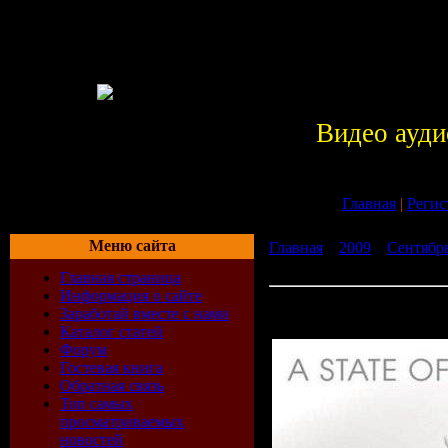
Видео ауди
Главная
|
Регис
Меню сайта
Главная
»
2009
»
Сентябр
2009 (The Full Versions Vol
Главная страница
Информация о сайте
VA - A State Of Trance 200
Заработай вместе с нами
(27-07-2009)
Каталог статей
Форум
Гостевая книга
Обратная связь
Топ самых
просматриваемых
новостей