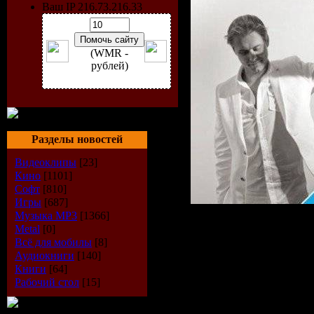
Ваш IP 216.73.216.33
(WMR -
рублей)
Разделы новостей
Видеоклипы
[23]
Кино
[1101]
Софт
[810]
Игры
[687]
Музыка МР3
[1366]
Metal
[0]
Исполнит
Всё для мобилы
[8]
Аудиокниги
[140]
Книги
[64]
Диск:
A St
Рабочий стол
[15]
2009 (The 