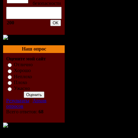
Размер Ф
(rar)
200
Качество:
(avg) / 44.
Наш опрос
Оцените мой сайт
Stereo
Отлично
Хорошо
Трек:
2
Неплохо
Плохо
Ужасно
Track-list:
Результаты
|
Архив
опросов
01. Aly & F
Всего ответов:
68
(Original 
02. Andy B