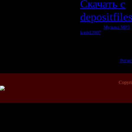
Скачать с
depositfile
Категория:
Музыка МР3
|
kosh12007
| Рейтинг: 0.0/0
Всего комментариев:
0
Добавлять комментарии м
пол
[
Регис
Copyr