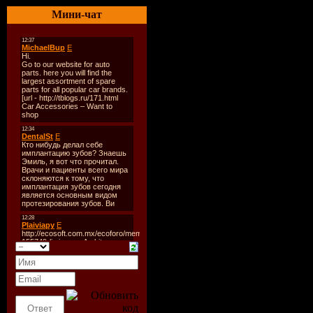
Мини-чат
Vol.1)
Лэйбл:
Ar
Каталог#:
Год Выпус
2009
Стиль:
Tra
Формат:
M
Single
Время Зв
min