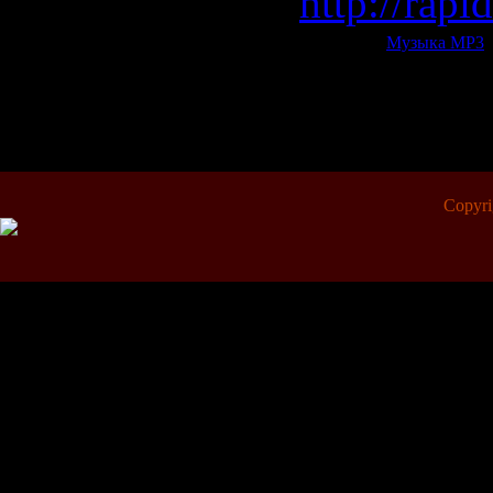
http://rapi
Категория:
Музыка МР3
|
Всего комментариев:
0
Copyr