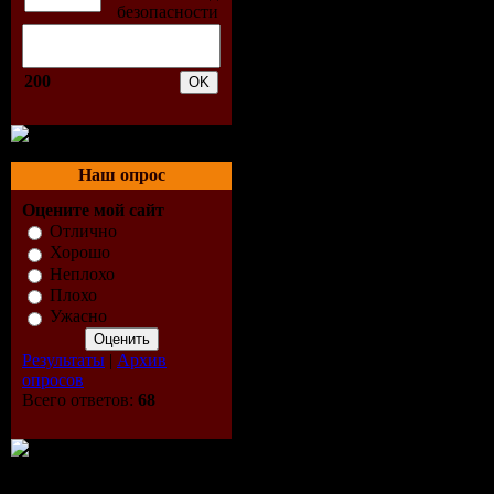
11. Винта
12. Bob Si
200
13. Hi-Fi 
14. Denis
Наш опрос
Оцените мой сайт
15. Г. Вит
Отлично
Хорошо
16. Play &
Неплохо
Плохо
Ужасно
(Extended
Результаты
|
Архив
17. Слава
опросов
Всего ответов:
68
18. Darius
Cut)