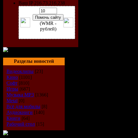
Ваш IP 216.73.216.238
(WMR -
рублей)
Год выпус
Разделы новостей
Количеств
Видеоклипы
[23]
Кино
[1101]
Время зв
Софт
[810]
Игры
[687]
Музыка МР3
[1366]
Формат|К
Metal
[0]
Всё для мобилы
[8]
Размер ф
Аудиокниги
[140]
Книги
[64]
Рабочий стол
[15]
Треклист