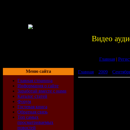
Видео ауди
Главная
|
Регис
Меню сайта
Главная
»
2009
»
Сентябр
Главная страница
Pepsi Чарт От Европа Пл
Информация о сайте
Заработай вместе с нами
Каталог статей
Форум
Гостевая книга
Обратная связь
Топ самых
просматриваемых
новостей