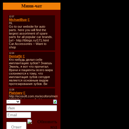
1. Макsим
Мини-чат
2. David G
3. Д. Била
4. Dada, O
5. Ika - Д
6. Paul Va
7. Dj Yank
8. Whizzki
9. Sirius 
10. Basic 