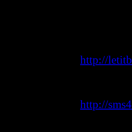
98. Gregoi
99. Мишел
100. Nelly
LetitBit.
http://leti
SMS4File
скорость
http://sms
VIP-file.