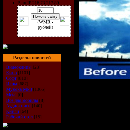
Ваш IP 216.73.217.89
(WMR -
рублей)
Разделы новостей
Видеоклипы
[23]
Кино
[1101]
Софт
[810]
Игры
[687]
Музыка МР3
[1366]
Metal
[0]
Исполнит
Всё для мобилы
[8]
Аудиокниги
[140]
Visone
Книги
[64]
Рабочий стол
[15]
Диск:
Befo