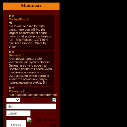
Лэйбл:
Ti
Мини-чат
Каталог#:
Год Выпус
2009
Стиль:
Tr
Формат:
M
Single
Время Зв
min
Размер Ф