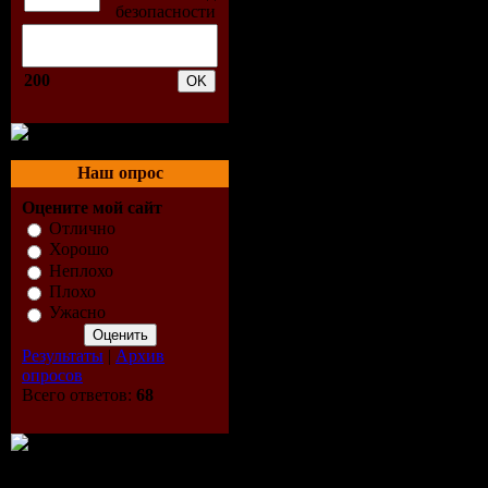
(rar)
Качество:
200
Трек:
3
Track-list:
Наш опрос
Оцените мой сайт
01. before 
Отлично
Хорошо
(original m
Неплохо
Плохо
02. before 
Ужасно
Результаты
|
Архив
(andrew fie
опросов
Всего ответов:
68
03. before 
(several du