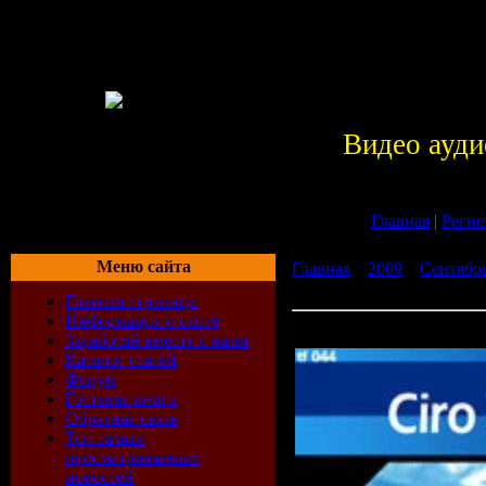
Видео ауди
Главная
|
Регис
Меню сайта
Главная
»
2009
»
Сентябр
Night (30-07-2009)
Главная страница
Информация о сайте
Ciro Visone - Before The N
Заработай вместе с нами
Каталог статей
Форум
Гостевая книга
Обратная связь
Топ самых
просматриваемых
новостей