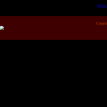
пол
[
Регис
Copyr