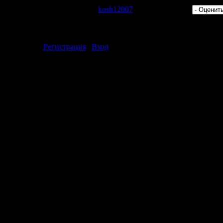
 Просмотров: 399 | Добавил:
kosh12007
| Рейтинг: 0.0/0 |
ментарии могут только зарегистрированные пользователи.
[
Регистрация
|
Вход
]