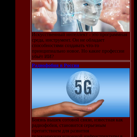
Искусственный интеллект - это программная
среда, инструмент. Он не обладает
способностями создавать что-то
принципиально новое. Но какие профессии
убьёт ИИ?
Радиофобия в России
Боязнь вышек сотовой связи, известная как
радиофобия, становится серьезным
препятствием для развития
телекоммуникационной инфраструктуры в