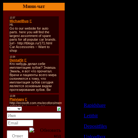
02. Побег (05:00)
Мини-чат
03. Южный полюс (04:31
04. Лети моя душа (05:38)
05. Виноград (05:00)
06. Армия (06:47)
07. Католический священ
08. Ууу (03:08)
09. Грусть (04:33)
10. Fly (04:35)
11. Прекрасных дней (04:
12. Кафка (06:11)
BONUS:
13. Ножи (оригинальное 
14. Прекрасных дней (fea
Cкачать: Ночные снайп
Rapidshare
Letitbit
Depositfiles
Uploadbox