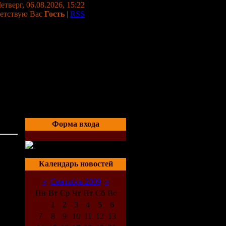
етверг, 06.08.2026, 15:22
етствую Вас
Гость
|
RSS
Форма входа
04:23
Календарь новостей
«
Сентябрь 2009
»
Пн
Вт
Ср
Чт
Пт
Сб
Вс
1
2
3
4
5
6
7
8
9
10
11
12
13