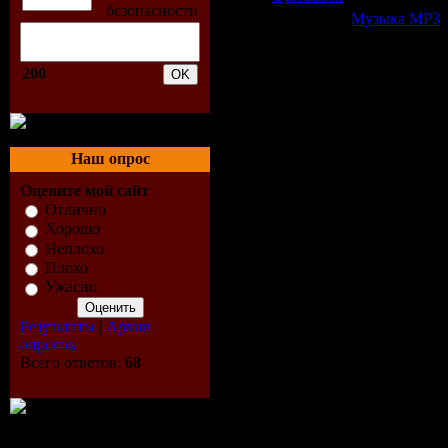
Категория:
Музыка МР3
|
Всего комментариев:
0
200
Добавлять ком
Наш опрос
Оцените мой сайт
Отлично
Хорошо
Неплохо
Плохо
Ужасно
Результаты
|
Архив
опросов
Всего ответов:
68