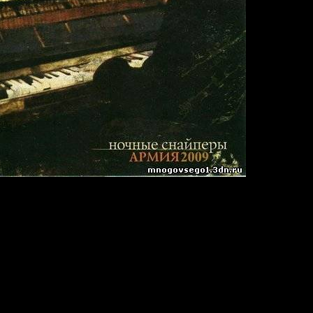
9
03
534,451 байт)
)