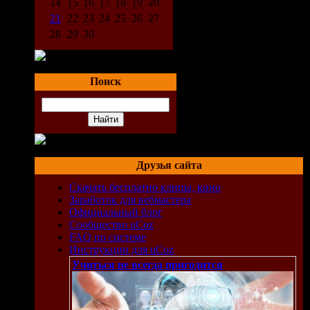
14
15
16
17
18
19
20
21
22
23
24
25
26
27
28
29
30
Поиск
Друзья сайта
Скачать бесплатно клипы, кино
Заработок для вебмастера
Официальный блог
Сообщество uCoz
FAQ по системе
Инструкции для uCoz
Учиться не всегда пригодится