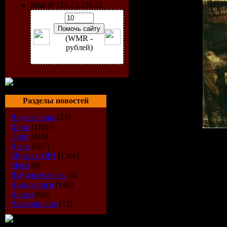
Ваш IP 216.73.216.52
(WMR -
рублей)
Разделы новостей
Видеоклипы
[23]
Кино
[1101]
Софт
[810]
Жанр:
Рок
Игры
[687]
Год выпуска диска:
200
Музыка МР3
[1366]
Аудио кодек:
MP3
Metal
[0]
Битрейт аудио:
320 kbps
Всё для мобилы
[8]
Продолжительность:
71:
Аудиокниги
[140]
Размер:
164.542 MB (172,
Книги
[64]
Рабочий стол
[15]
Tracklist:
01. Питер-никотин (05:41