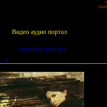
Ч
Прив
Видео аудио портал
Главная
|
Регистрация
|
Вход
ь
»
21
» Ночные снайперы Армия2009 (2009)
009 (2009)