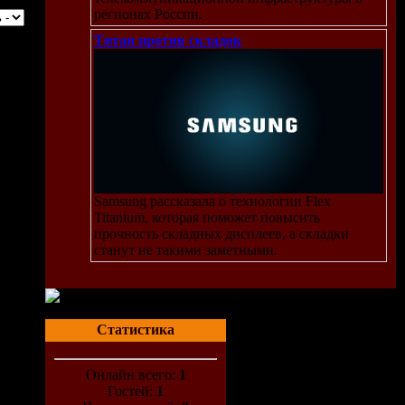
регионах России.
Титан против складок
Samsung рассказала о технологии Flex
Titanium, которая поможет повысить
прочность складных дисплеев, а складки
станут не такими заметными.
Статистика
Онлайн всего:
1
Гостей:
1