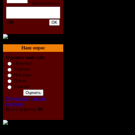
Remix)
05. Alex P.
200
06. Andi V
Felix Remi
Наш опрос
07. Ben Be
Оцените мой сайт
Отлично
Хорошо
08. Ben Be
Неплохо
Плохо
09. Captain
Ужасно
10. Club S
Результаты
|
Архив
опросов
Всего ответов:
68
11. Disco 
12. Dj Gen