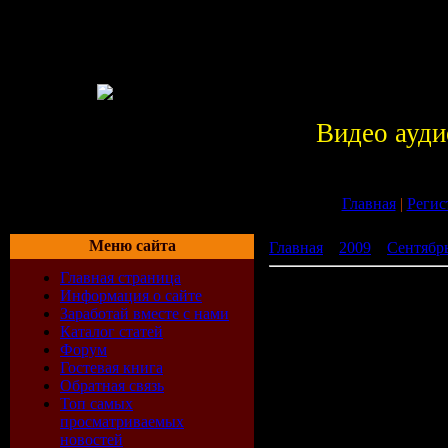
Видео ауди
Главная
|
Регис
Меню сайта
Главная
»
2009
»
Сентябр
Главная страница
Tecktonik Explosion (15.0
Информация о сайте
Заработай вместе с нами
Каталог статей
Форум
Гостевая книга
Обратная связь
Топ самых
просматриваемых
новостей