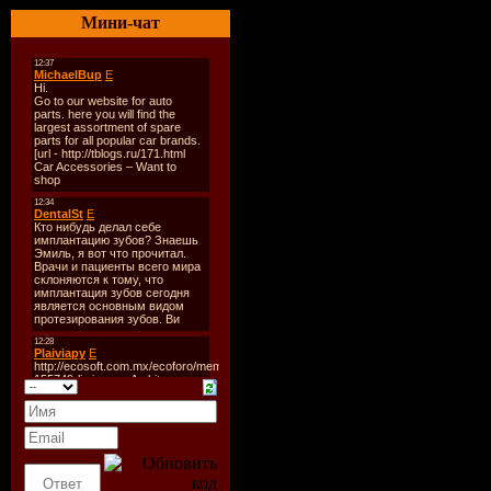
Размер:
40
Мини-чат
Битрейт:
V
Tracklist:
----------
01. Агент 
Remix)
02. Agnes 
03. Алекса
Rmx)
04. Alex D