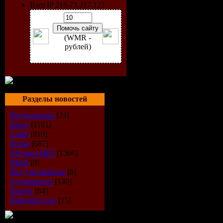
Ваш IP 216.73.217.121
(WMR -
рублей)
Исполнит
Разделы новостей
Альбом:
T
Видеоклипы
[23]
Кино
[1101]
Дата выпу
Софт
[810]
Игры
[687]
Стиль:
Ele
Музыка МР3
[1366]
Metal
[0]
Всё для мобилы
[8]
Количест
Аудиокниги
[140]
Книги
[64]
Время зву
Рабочий стол
[15]