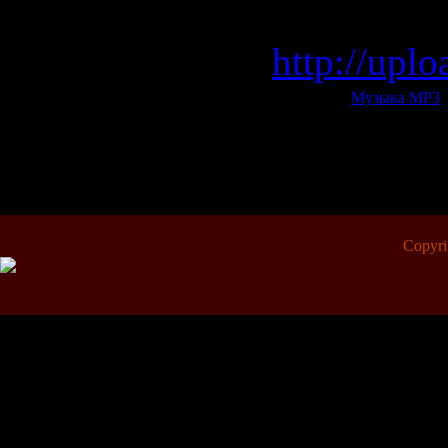
Uploading
http://up
Категория:
Музыка МР3
|
Всего комментариев:
0
Copyr