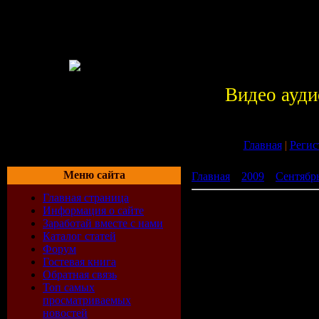
Видео ауди
Главная
|
Регис
Меню сайта
Главная
»
2009
»
Сентябр
Главная страница
Cinema Bizarre - BANG! (
Информация о сайте
Заработай вместе с нами
Каталог статей
Форум
Гостевая книга
Обратная связь
Топ самых
просматриваемых
новостей