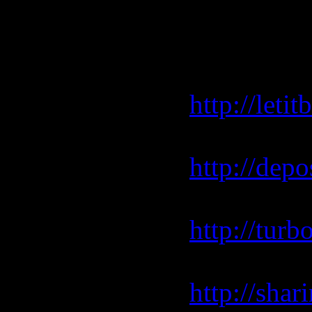
Скачать/D
Letitbit.ne
http://let
Depositfil
http://depo
Turbobit.
http://tur
Sharingma
http://sha