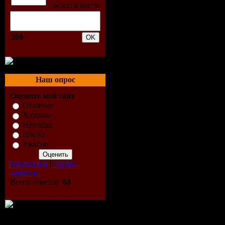
5. Blasph
6. I Don't
200
7. In Your
8. Escape 
Наш опрос
Оцените мой сайт
9. Get It 
Отлично
Хорошо
10. Deeper
Неплохо
Плохо
11. Erase 
Ужасно
Результаты
|
Архив
12. Touchi
опросов
Всего ответов:
68
13. My Ob
14. Loves