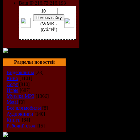
Ваш IP 216.73.216.193
(WMR -
рублей)
Разделы новостей
Видеоклипы
[23]
Кино
[1101]
Софт
[810]
Игры
[687]
Музыка МР3
[1366]
Исполнит
Metal
[0]
Всё для мобилы
[8]
Альбом:
B
Аудиокниги
[140]
Книги
[64]
Дата вып
Рабочий стол
[15]