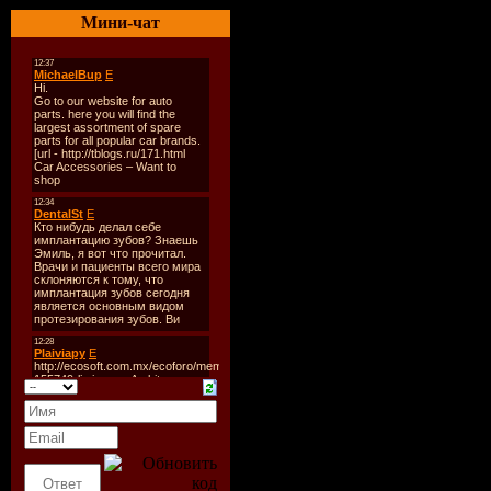
Стиль:
Sy
Мини-чат
Количест
Время зв
Формат | 
Размер:
7
Треклист
1. Wasted
2. Loveson
3. I Came 
4. Forever