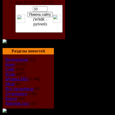
Ваш IP 216.73.217.112
(WMR -
рублей)
Разделы новостей
Видеоклипы
[23]
Кино
[1101]
Софт
[810]
Игры
[687]
Музыка МР3
[1366]
Артист:
V
Metal
[0]
Всё для мобилы
[8]
Альбом:
N
Аудиокниги
[140]
Книги
[64]
Жанр,сти
Рабочий стол
[15]