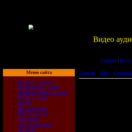
Видео ауди
Главная
|
Регис
Меню сайта
Главная
»
2009
»
Сентябр
Главная страница
New House Music Sets Vol
Информация о сайте
Заработай вместе с нами
Каталог статей
Форум
Гостевая книга
Обратная связь
Топ самых
просматриваемых
новостей