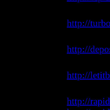
turbobit.n
http://tur
depositfil
http://depo
letitbit.net
http://let
rapidshar
http://rap