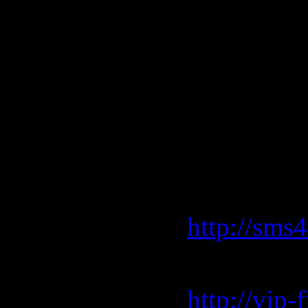
9. Temper 
Bootleg) (
10. Xavi B
Surrounds 
Скачать "
sms4file.
http://sms
vip-file.c
http://vip