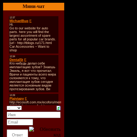
Дата рели
Мини-чат
Битрейт а
Аудио код
Тип рипа
Размер:
1
Tracklist
1. Black E
2. David G
With Love 
3. Eddie T