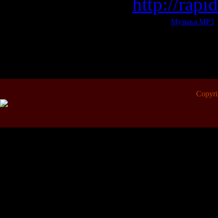
http://rap
Категория:
Музыка МР3
|
Всего комментариев:
0
Copyr