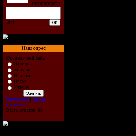
Maverick M
4. Flo Rid
200
Vocal_Mix)
5. Funky S
Наш опрос
Оцените мой сайт
Soldiers V
Отлично
Хорошо
6. Luca Ri
Неплохо
Плохо
D' Assisi 
Ужасно
Результаты
|
Архив
7. Micha M
опросов
Всего ответов:
68
8. Michael
Remix) (7: