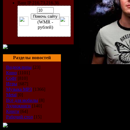
Ваш IP 216.73.216.36
(WMR -
рублей)
Разделы новостей
Видеоклипы
[23]
Исполнит
Кино
[1101]
Софт
[810]
Игры
[687]
Feel
Музыка МР3
[1366]
Metal
[0]
Радиошоу
Всё для мобилы
[8]
Аудиокниги
[140]
TranceMis
Книги
[64]
Рабочий стол
[15]
Стиль
: Tr