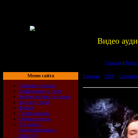
Видео ауди
Главная
|
Регис
Меню сайта
Главная
»
2009
»
Сентябр
TranceMission (27-08-2009
Главная страница
Информация о сайте
DJ Feel - TranceMission (2
Заработай вместе с нами
Каталог статей
Форум
Гостевая книга
Обратная связь
Топ самых
просматриваемых
новостей