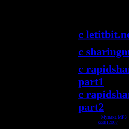
TranceMiss
08-2009)":
c letitbit.n
c sharing
c rapidsha
part1
c rapidsha
part2
Категория:
Музыка МР3
|
Добавил:
kosh12007
| Рей