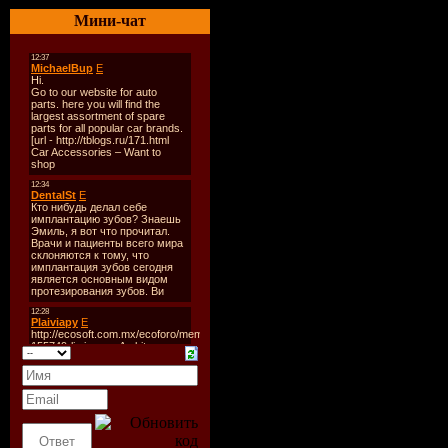
Дата
: 27-
Мини-чат
Радио
: Ra
Качество
:
Размер
: ~
TrackList
:
22:00 - 23
01. Gary M
When And
(Original 