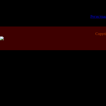
Всего комментариев:
0
Добавлять коммент
зарегистрированн
[
Регистра
Copyr