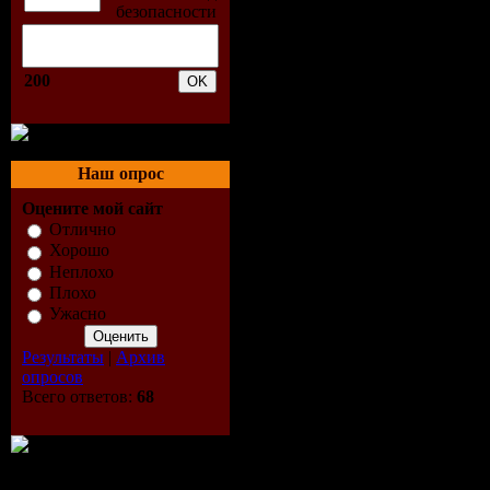
[Discover]
02. Jan Joh
200
Flesh (Thr
Remix) [C
Наш опрос
03. Steve 
Оцените мой сайт
Отлично
Before Lon
Хорошо
Неплохо
Project) [H
Плохо
Ужасно
Contrast]
Результаты
|
Архив
опросов
04. Medina
Всего ответов:
68
I (Dash Be