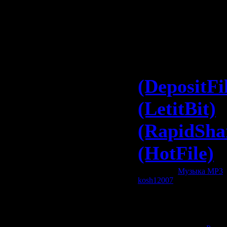
Voie Le So
Скачать:
MIX 2009
(DepositFi
(LetitBit)
(RapidSha
(HotFile)
Категория:
Музыка МР3
|
kosh12007
| Рейтинг: 0.0/0
Всего комментариев:
0
Добавлять комментарии м
пол