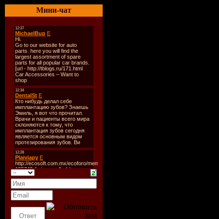
Год
: 2009
Мини-чат
Кач-во
: 1
Тип
: Mix
Размер
: 5
Треклист
:
1.Alexey 
Anton Liss
2.Anton Li
3.Dany La
Girl