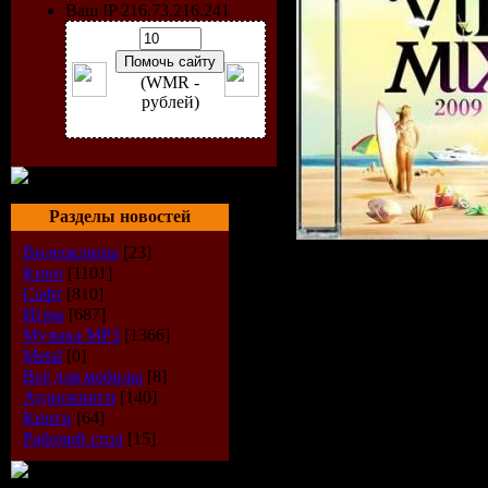
Ваш IP 216.73.216.241
(WMR -
рублей)
Разделы новостей
Видеоклипы
[23]
Кино
[1101]
Софт
[810]
Стиль
: Ho
Игры
[687]
Музыка МР3
[1366]
Лейбл
: Ra
Metal
[0]
Всё для мобилы
[8]
Дата рели
Аудиокниги
[140]
Книги
[64]
Рабочий стол
[15]
2009