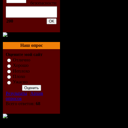
4.Alexey 
Никита & A
200
Тебе
5.Anton Lis
Наш опрос
Оцените мой сайт
6.Alexey 
Отлично
Хорошо
Matisse - Н
Неплохо
Плохо
Ужасно
7.Nikita & 
Результаты
|
Архив
Не бойся и
опросов
Всего ответов:
68
8.Alexey 
Dennis Chr