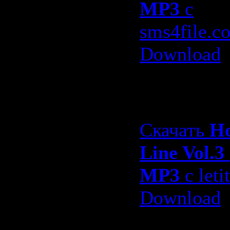
MP3
с
sms4file.c
Download
letitbit.net
Одним фа
Скачать
H
Line Vol.3
MP3
с letit
Download
depositfil