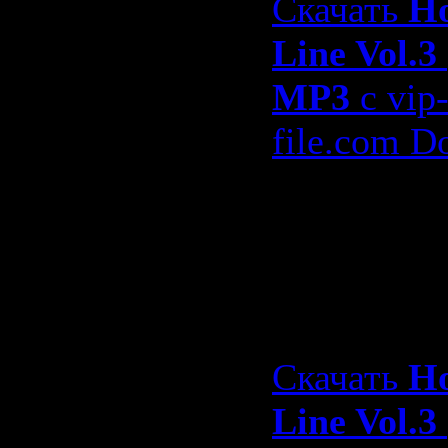
Скачать
H
Line Vol.3
MP3
с vip
file.com D
sms4file.c
Одним фа
максимал
скорость
Скачать
H
Line Vol.3