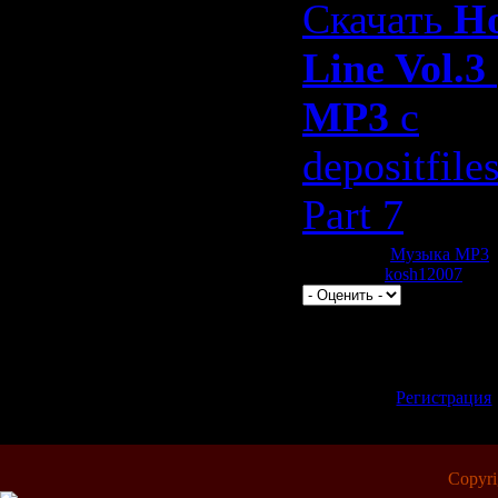
Скачать
H
Line Vol.3
MP3
с
depositfile
Part 7
Категория:
Музыка МР3
|
| Добавил:
kosh12007
| Рей
Всего комментариев:
0
Добавлять комментари
зарегистрированные 
[
Регистрация
Copyr