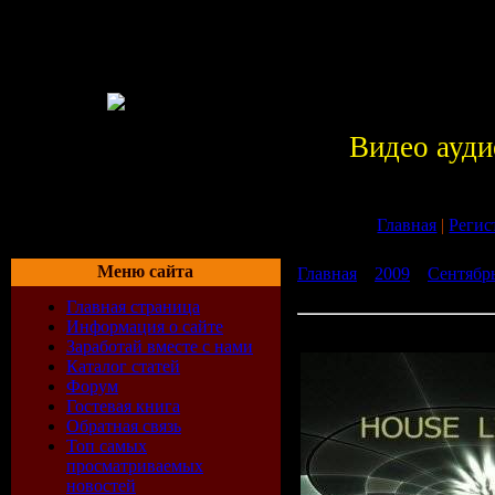
Видео ауди
Главная
|
Регис
Меню сайта
Главная
»
2009
»
Сентябр
Vol.3 (2009) MP3
Главная страница
Информация о сайте
House Line Vol.3 (2009) 
Заработай вместе с нами
Каталог статей
Форум
Гостевая книга
Обратная связь
Топ самых
просматриваемых
новостей