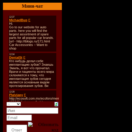
Year
: 08.
Мини-чат
Genre :
Ho
Tracks:
44
Quality :
3
/ 44.1kHz /
Stereo
Total Time
05:17:29
Total Sise 
Mb