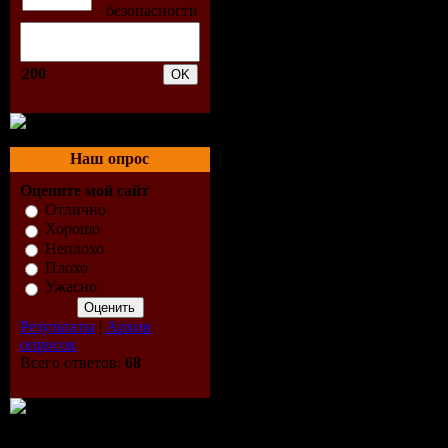
Tracklist:
1. Bad Hab
200
- Weekend 
(Dave Dare
Наш опрос
Оцените мой сайт
Remix)
Отлично
Хорошо
2. Adam Fr
Неплохо
Плохо
Mancry (G
Ужасно
Результаты
|
Архив
Boratto Re
опросов
Всего ответов:
68
3. Inna - L
(NE!TAN a