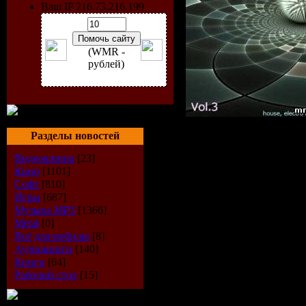
Ваш IP 216.73.216.199
(WMR -
рублей)
Разделы новостей
House Line
Видеоклипы
[23]
Кино
[1101]
(2009) MP
Софт
[810]
Игры
[687]
Музыка МР3
[1366]
Artist :
VA
Metal
[0]
Всё для мобилы
[8]
Title :
Hous
Аудиокниги
[140]
Книги
[64]
Vol.3
Рабочий стол
[15]