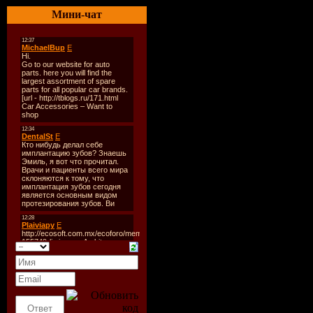
Tracklist:
Мини-чат
01. Worms'Meat - Burn N
02. Doomsday Hour - Impos
03. Blowback - Can You B
04. Diskonected - Enemy O
05. Destroyed Natural Beast
06. Crescent Moon Roar Tro
07. Tolar - Life In A Daze
08. No Value - To The Futu
09. Bludwulf - Nightmare C
10. Сlown - Open Eyes
11. After The Bombs - Blo
12. Kriegshog - Warfear
13. Nightbringer - Stray D
14. Origin Of [M] - Japanes
15. Jabara - Nezumikou
16. Unit 21 - Punching It In
17. Ai - War Tribes On Prot
18. Cross Face - Japanese T
19. World Burns To Death 
20. Aggression - Play More
21. Oneday - U.S. Politica
22. Warcry - Not So Distan
23. No Problem - Woo-Haa
24. Crude - Carry It Thr