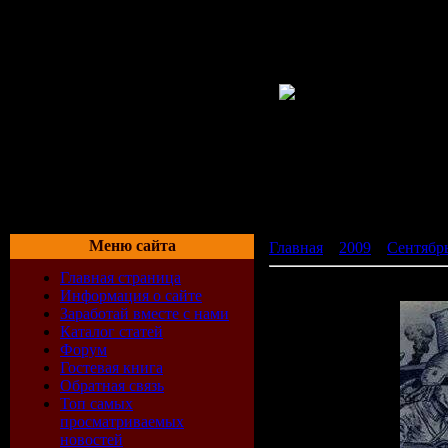
Меню сайта
Главная
»
2009
»
Сентябр
Главная страница
Demented Anthem Hardcore
Информация о сайте
Заработай вместе с нами
Каталог статей
Форум
Гостевая книга
Обратная связь
Топ самых
просматриваемых
новостей