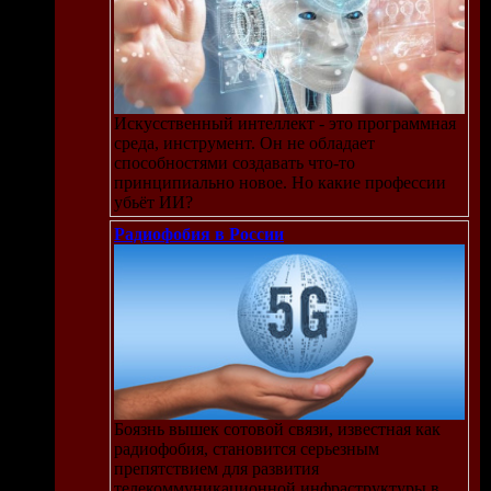
Искусственный интеллект - это программная
среда, инструмент. Он не обладает
способностями создавать что-то
принципиально новое. Но какие профессии
убьёт ИИ?
Радиофобия в России
Боязнь вышек сотовой связи, известная как
радиофобия, становится серьезным
препятствием для развития
телекоммуникационной инфраструктуры в