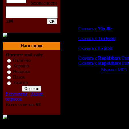
25. Inepsy - Anti-System
26. Severed Head Of State
27. Nightmare - The Lie Sp
200
Скачать "Demented Anth
Скачать с
Vip-file
Скачать с
Turbobit
Наш опрос
Скачать с
Letitbit
Оцените мой сайт
Скачать с
Rapidshare
Part
Отлично
Скачать с
Rapidshare
Part
Хорошо
Категория:
Музыка МР3
|
Неплохо
Всего комментариев:
0
Плохо
Ужасно
Добавлять ком
Результаты
|
Архив
опросов
Всего ответов:
68