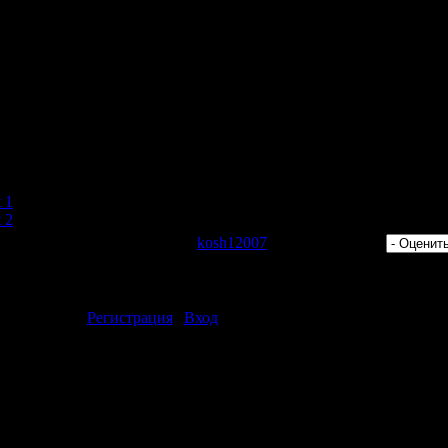
 - The Coming Huns
reading
em Hardcore Assemblage (2009)"
 1
 2
 Просмотров: 468 | Добавил:
kosh12007
| Рейтинг: 0.0/0 |
ментарии могут только зарегистрированные пользователи.
[
Регистрация
|
Вход
]