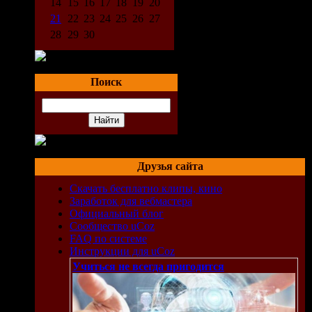
14
15
16
17
18
19
20
21
22
23
24
25
26
27
28
29
30
Поиск
Друзья сайта
Скачать бесплатно клипы, кино
Заработок для вебмастера
Официальный блог
Сообщество uCoz
FAQ по системе
Инструкции для uCoz
Учиться не всегда пригодится