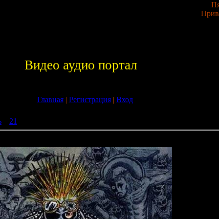
Пя
Прив
Видео аудио портал
Главная
|
Регистрация
|
Вход
ь
»
21
» Demented Anthem Hardcore Assemblage (2009)
 Assemblage (2009)