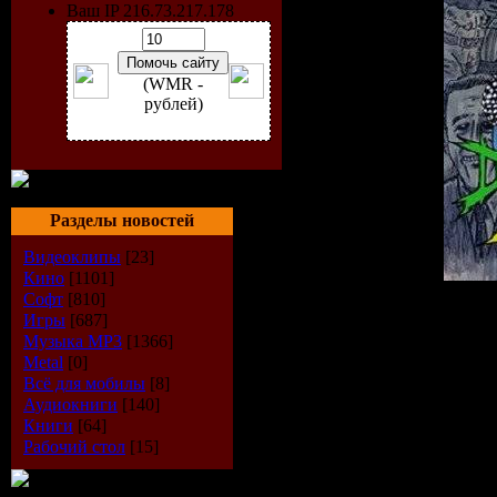
Ваш IP 216.73.217.178
(WMR -
рублей)
Разделы новостей
Видеоклипы
[23]
Кино
[1101]
Софт
[810]
Исполнитель:
VA
Игры
[687]
Альбом:
Demented Anthem
Музыка МР3
[1366]
Жанр:
Hardcore
Metal
[0]
Дата выпуска:
2009
Всё для мобилы
[8]
Количество треков:
27
Аудиокниги
[140]
Формат:
MP3
Книги
[64]
Битрейт:
226 kbps
Рабочий стол
[15]
Время звучания:
67:22 m
Размер:
117 MB