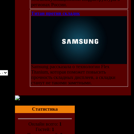
регионах России.
Титан против складок
Samsung рассказала о технологии Flex
Titanium, которая поможет повысить
прочность складных дисплеев, а складки
станут не такими заметными.
Статистика
Онлайн всего:
1
Гостей:
1