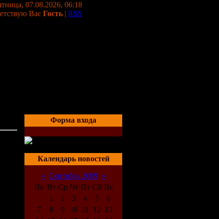
тница, 07.08.2026, 06:18
етствую Вас
Гость
|
RSS
Форма входа
04:35
Календарь новостей
«
Сентябрь 2009
»
Пн
Вт
Ср
Чт
Пт
Сб
Вс
1
2
3
4
5
6
7
8
9
10
11
12
13