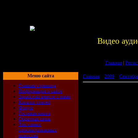
Видео ауди
Главная
|
Регис
Меню сайта
Главная
»
2009
»
Сентябр
Главная страница
Exclusive Tracks (10.09.20
Информация о сайте
Заработай вместе с нами
Каталог статей
Форум
Гостевая книга
Обратная связь
Топ самых
просматриваемых
новостей