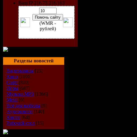
Ваш IP 216.73.216.163
(WMR -
рублей)
Разделы новостей
Видеоклипы
[23]
Кино
[1101]
Софт
[810]
Исполнит
Игры
[687]
Музыка МР3
[1366]
Альбом:
E
Metal
[0]
Всё для мобилы
[8]
Аудиокниги
[140]
Дата выпу
Книги
[64]
Рабочий стол
[15]
Стиль:
Clu