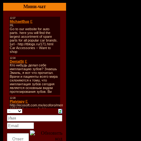
Количест
Мини-чат
Время зву
Размер:
3
Битрейт:
3
Tracklist:
----------
1. Jesse Pe
2. Jesse Per
3. 99ers -
4. Ahmet S