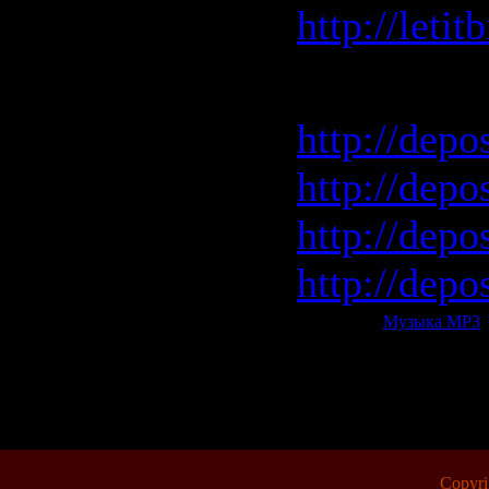
http://leti
Depositfile
http://depo
http://depos
http://depo
http://depo
Категория:
Музыка МР3
|
Всего комментариев:
0
Copyr