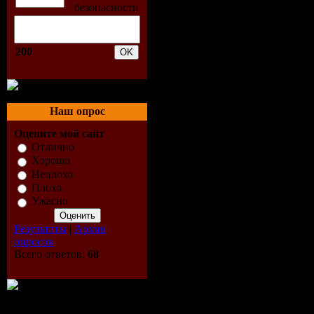
Groenveld
200
5. Circuit 
6. Circuit 
Наш опрос
7. EllarSo
Оцените мой сайт
8. EllarSo
Отлично
Хорошо
Неплохо
9. EllarSo
Плохо
Ужасно
10. Juno Fe
Результаты
|
Архив
(Original 
опросов
Всего ответов:
68
11. Morgan
Dub)