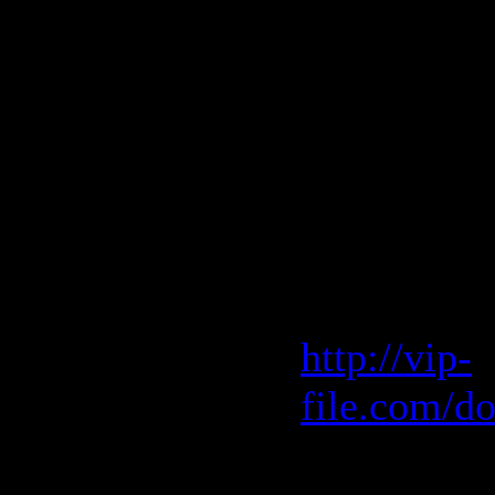
19. Timmy 
Remix)
20. Wink -
Funkagend
Скачать "E
Vip-File 
http://vip-
file.com/d
Letitbit 