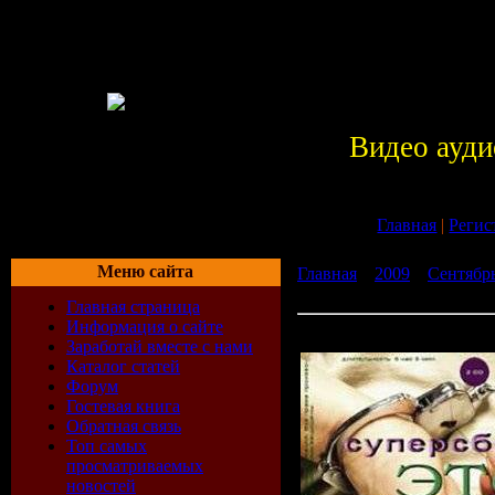
Видео ауди
Главная
|
Регис
Меню сайта
Главная
»
2009
»
Сентябр
русский шансон (2009)
Главная страница
Информация о сайте
Это русский шансон (200
Заработай вместе с нами
Каталог статей
Форум
Гостевая книга
Обратная связь
Топ самых
просматриваемых
новостей