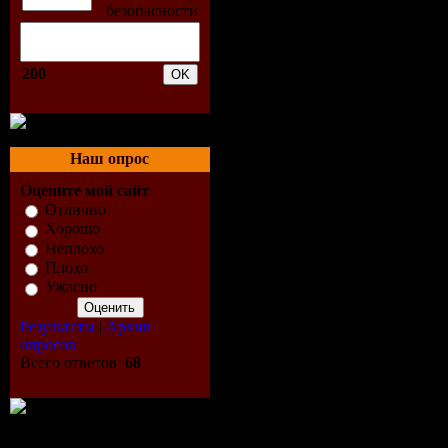
005-Александр
Стволинский,(
006-Евгений Ро
200
(Запоздалый С
007-Александр
(Ангел Мой
Наш опрос
Единственный
Оцените мой сайт
Отлично
008-Алексей С
Хорошо
(Лето)
Неплохо
Плохо
009-Владимир
Ужасно
Крижевский,(О
Результаты
|
Архив
010-Александр
опросов
Всего ответов:
68
Стволинский,(
Бедовые)
011-Андрей Да