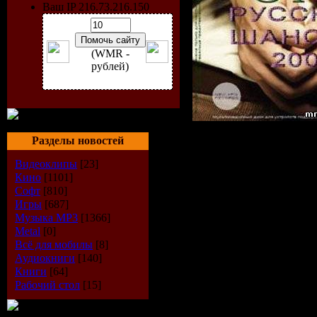
Ваш IP 216.73.216.150
(WMR -
рублей)
Категория:
Сб
Разделы новостей
Исполнитель:
Видеоклипы
[23]
Кино
[1101]
Название дис
Софт
[810]
Игры
[687]
русский шансо
Музыка МР3
[1366]
Жанр:
Шансо
Metal
[0]
Всё для мобилы
[8]
Год выпуска:
Аудиокниги
[140]
Количество т
Книги
[64]
Рабочий стол
[15]
Время звучан