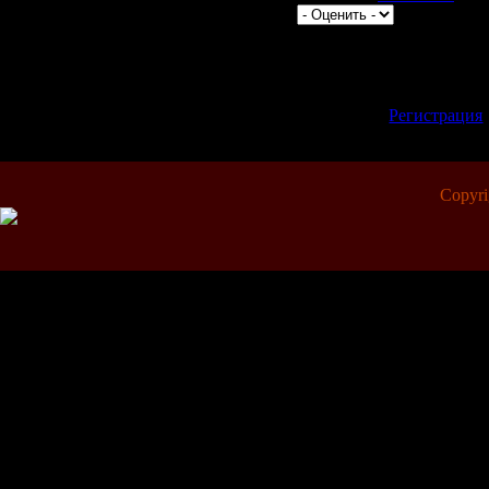
Всего комментариев:
0
Добавлять комментари
зарегистрированные 
[
Регистрация
Copyr