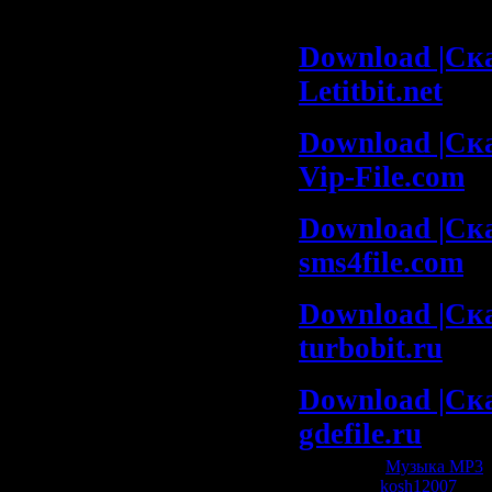
(Храни Тебя)
Download |Cка
Letitbit.net
Download |Cка
Vip-File.com
Download |Cка
sms4file.com
Download |Cка
turbobit.ru
Download |Cка
gdefile.ru
Категория:
Музыка МР3
|
| Добавил:
kosh12007
| Рей