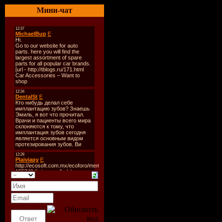
06:05:00
Мини-чат
Формат | Каче
|320kbps
Размер файла
Mb
Треклист:
001-Братья Ша
Скажи мне да
002-Таня Тиши
(Старый друг)
003-Сергей Се
Осень)
004-Стас Миха
(Я,Верю)